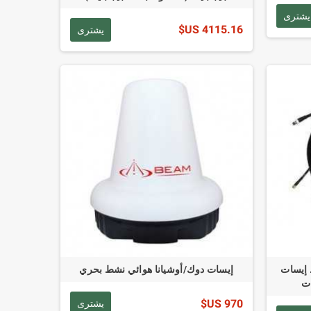
يشترى
4115.16 US$
يشترى
النشط إيسات
إيسات دوك/أوشيانا هوائي نشط بحري
970 US$
يشترى