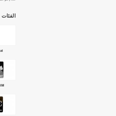
الفئات 
rsat
SIM