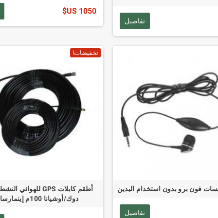
1050 US$
تفاصيل
تخفيضات!
سات فون برو بدون استخدام اليدين
أطقم كابلات GPS للهوائي 
دوك/أوشيانا 100م إينمارسات
تفاصيل