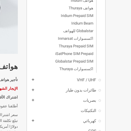
هواتف Iridium
هواتف Thuraya
Iridium Prepaid SIM
Iridium Beam
Globalstar للهواتف
اكسسوارات Inmarsat
Thuraya Prepaid SIM
iSatPhone SIM Prepaid
Globalstar Prepaid SIM
هواتف 
اكسسوارات Thuraya
VHF / UHF
تأجير هواتف 
add
الإيجار الشهري للهاتف عب
طائرات بدون طيار
add
اشتراك الأق
بصريات
add
أطلقنا عقود 
التكتيكات
سعر اشتراك Iridium يعادل 70 دولارًا أمريكيًا شهريًا. يبلغ متوسط سعر الدقيقة للمكالمات 1.40 دولارًا أمريكيًا وللرسالة .50
كهربائي
add
دولارًا أمريكيًا ، 
GPS