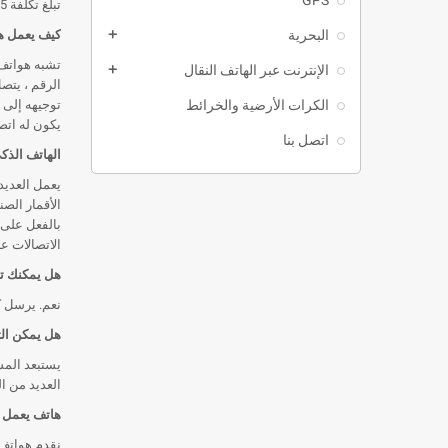
تبلغ تكلفة Inmarsat 65 دولارًا أمريكيًا شهريًا ، و 1.00-1.20 دولارًا أمريكيًا للدقيقة ، و 0.50 دولارًا أمريكيًا للرسائل القصيرة.
البحرية
كيف يعمل ها
add
تشبه هواتف 
الإنترنت عبر الهاتف النقال
add
الرقم ، يتص
الكرات الأرضية والخرائط
توجيهه إلى 
يكون له اتص
اتصل بنا
الهاتف الذكي
الاتصالات ع
هل يمكنك تت
نعم. يرسل كل هاتف يعمل بالأقمار الص
هل يمكن الت
يستبعد المش
العديد من ا
هاتف يعمل ب
نقدم هواتف 