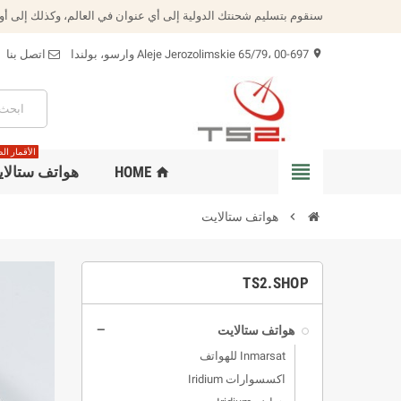
سنقوم بتسليم شحنتك الدولية إلى أي عنوان في العالم، وكذلك إلى أوك
Aleje Jerozolimskie 65/79، 00-697 وارسو، بولندا
اتصل بنا
location_on
الأقمار ال
view_headline
HOME
هواتف ستالا
home
chevron_right
هواتف ستالايت
TS2.SHOP
هواتف ستالايت
remove
Inmarsat للهواتف
اكسسوارات Iridium