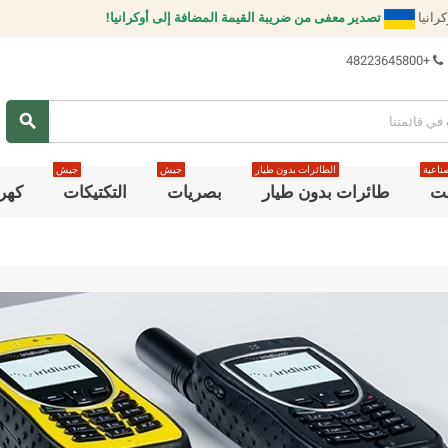
رانيا
تصدير معفى من ضريبة القيمة المضافة إلى أوكرانيا!
+48223645800
search
صناعية
الطائرات بدون طيار
جيش
جيش
يت
طائرات بدون طيار
بصريات
التكتيكات
كهر