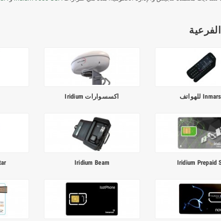
الفرعية
Inma للهواتف
اكسسوارات Iridium
ه
Iridium Prepaid 
Iridium Beam
lstar