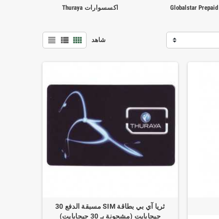
Globalstar Prepai
اكسسوارات Thuraya
view_headline
view_list
view_comfy
شاهد
ثريا آي بي بطاقة SIM مسبقة الدفع 30
جيجابايت (مشحونة بـ 30 جيجابايت)