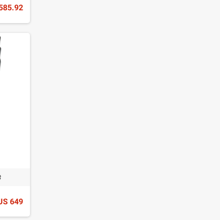
85.92 US$
ثري
649 US$