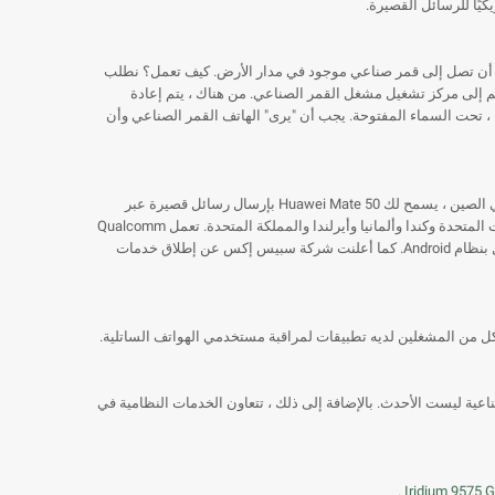
 يجب أن تصل إلى قمر صناعي موجود في مدار الأرض. كيف تعمل؟ نطلب
ثم إلى مركز تشغيل مشغل القمر الصناعي. من هناك ، يتم إعادة
 تحت السماء المفتوحة. يجب أن "يرى" الهاتف القمر الصناعي وأن
يعمل العديد من مصنعي الهواتف الذكية بالفعل على ميزات الأقمار الصناعية للهواتف المحمولة. في الصين ، يسمح لك Huawei Mate 50 بإرسال رسائل قصيرة عبر
الأقمار الصناعية بمساعدة شبكة الملاحة BeiDou. يمتلك جهاز Apple iPhone هذا الخيار في الولايات المتحدة وكندا وألمانيا وأيرلندا والمملكة المتحدة. تعمل Qualcomm
بالفعل على شريحة Snapdragon Satellite التي ستتيح ميزات مماثلة في الهواتف الذكية التي تعمل بنظام Android. كما أعلنت شركة سبيس إكس عن إطلاق خدمات
عية ليست الأحدث. بالإضافة إلى ذلك ، تتعاون الخدمات النظامية في
.
Iridium 9575 