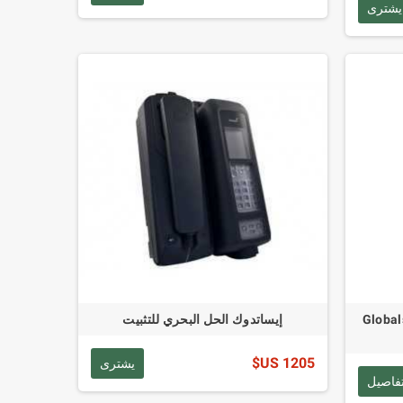
يشترى
Globalstar GSP-
إيساتدوك الحل البحري للتثبيت
1205 US$
يشترى
فاصيل