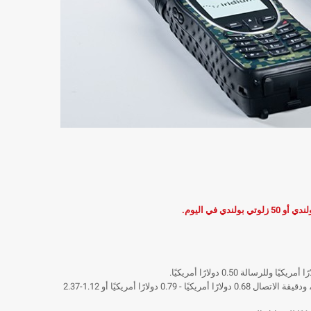
تبلغ تكلفة التنشيط في شبكة Thuraya 26 دولارًا أمريكيًا ، والاشتراك الشهري 16-35 دولارًا أمريكيًا ، ودقيقة الاتصال 0.68 دولارًا أمريكيًا - 0.79 دولارًا أمريكيًا أو 1.12-2.37