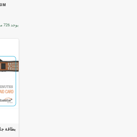
 SIM
يوجد 726 منتجا.
بطاقة جلو