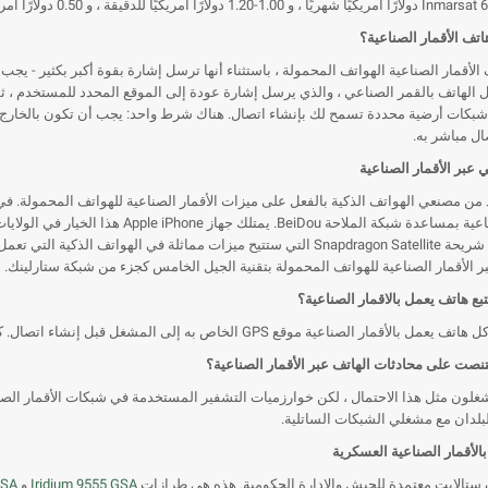
تف الأقمار الصناعية؟
الأقمار الصناعية الهواتف المحمولة ، باستثناء أنها ترسل إشارة بقوة أكبر بكثير -
ل الهاتف بالقمر الصناعي ، والذي يرسل إشارة عودة إلى الموقع المحدد للمستخدم ، 
شبكات أرضية محددة تسمح لك بإنشاء اتصال. هناك شرط واحد: يجب أن تكون بالخارج ،
ال مباشر به.
 عبر الأقمار الصناعية
بر الأقمار الصناعية للهواتف المحمولة بتقنية الجيل الخامس كجزء من شبكة ستارلينك.
بع هاتف يعمل بالاقمار الصناعية؟
ناعية موقع GPS الخاص به إلى المشغل قبل إنشاء اتصال. كل من المشغلين لديه تطبيقات لمراقبة مستخدمي الهواتف الساتلية.
نصت على محادثات الهاتف عبر الأقمار الصناعية؟
غلون مثل هذا الاحتمال ، لكن خوارزميات التشفير المستخدمة في شبكات الأقمار الصنا
لبلدان مع مشغلي الشبكات الساتلية.
الأقمار الصناعية العسكرية
ستالايت معتمدة للجيش والإدارة الحكومية. هذه هي طرازات
Iridium 9555 GSA
و
GSA