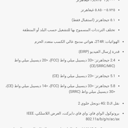
٥.٧٢٥–٥.٨٥٠ غيغاهرتز
٥.١ جيجاهرتز (استقبال فقط)
تختلف الترددات المسموح بها للتشغيل حسب البلد أو المنطقة
الهوائيات: 2T4R، هوائي مدمج عالي الكسب متعدد الحزم
قدرة إرسال الفيديو (EIRP):
2.4 جيجاهرتز: <33 ديسيبل ميلي واط (FCC)، <20 ديسيبل ميلي واط
(CE/SRRC/MIC)
5.1 جيجاهرتز: <23 ديسيبل ميلي واط (CE)
5.8 جيجاهرتز: <33 ديسيبل ميلي واط (FCC)، <14 ديسيبل ميلي واط (CE)،
<30 ديسيبل ميلي واط (SRRC)
نقل 4G: DJI دونجل خلوي 2
بروتوكول الواي فاي: واي فاي دايركت، العرض اللاسلكي، IEEE
802.11a/b/g/n/ac/ax