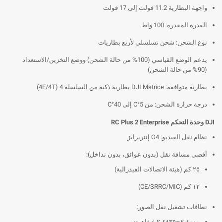
واجهة البطارية 11.2 فولت إلى 17 فولت
القدرة المقدرة: 100 واط
نوع الشحن: شحن تسلسلي لأربع بطاريات
يدعم الوضع القياسي (100% من حالة الشحن) ووضع التخزين/الاستعداد
(90% من حالة الشحن)
بطارية متوافقة: DJI Matrice بطارية ذكية من السلسلة 4 (4E/4T)
درجة حرارة الشحن: من 5°C إلى 40°C
DJI وحدة التحكم RC Plus 2 Enterprise
نظام نقل الفيديو: O4 إنتربرايز
أقصى مسافة نقل (بدون عوائق، بدون تداخل):
٢٥ كم (هيئة الاتصالات الفيدرالية)
١٢ كم (CE/SRRC/MIC)
نطاقات تشغيل نقل الصور:
٢٫٤٠٠٠–٢٫٤٨٣٥ غيغاهرتز