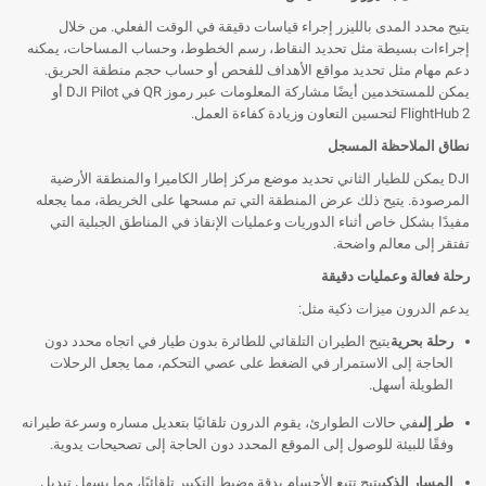
يتيح محدد المدى بالليزر إجراء قياسات دقيقة في الوقت الفعلي. من خلال
إجراءات بسيطة مثل تحديد النقاط، رسم الخطوط، وحساب المساحات، يمكنه
دعم مهام مثل تحديد مواقع الأهداف للفحص أو حساب حجم منطقة الحريق.
يمكن للمستخدمين أيضًا مشاركة المعلومات عبر رموز QR في DJI Pilot أو
FlightHub 2 لتحسين التعاون وزيادة كفاءة العمل.
نطاق الملاحظة المسجل
DJI يمكن للطيار الثاني تحديد موضع مركز إطار الكاميرا والمنطقة الأرضية
المرصودة. يتيح ذلك عرض المنطقة التي تم مسحها على الخريطة، مما يجعله
مفيدًا بشكل خاص أثناء الدوريات وعمليات الإنقاذ في المناطق الجبلية التي
تفتقر إلى معالم واضحة.
رحلة فعالة وعمليات دقيقة
يدعم الدرون ميزات ذكية مثل:
رحلة بحرية
يتيح الطيران التلقائي للطائرة بدون طيار في اتجاه محدد دون
الحاجة إلى الاستمرار في الضغط على عصي التحكم، مما يجعل الرحلات
الطويلة أسهل.
طر إلى
في حالات الطوارئ، يقوم الدرون تلقائيًا بتعديل مساره وسرعة طيرانه
وفقًا للبيئة للوصول إلى الموقع المحدد دون الحاجة إلى تصحيحات يدوية.
المسار الذكي
يتيح تتبع الأجسام بدقة وضبط التكبير تلقائيًا، مما يسهل تبديل