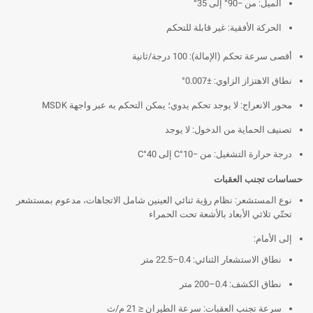
الميل: من −90° إلى 35°
الحركة الأفقية: غير قابلة للتحكم
أقصى سرعة تحكم (الإمالة): 100 درجة/ثانية
نطاق الاهتزاز الزاوي: ±0.007°
محور الانعراج: لا يوجد تحكم يدوي؛ يمكن التحكم به عبر واجهة MSDK
تصنيف الحماية من الدخول: لا يوجد
درجة حرارة التشغيل: من −10°C إلى 40°C
حساسات تجنب العقبات
نوع المستشعر: نظام رؤية ثنائي العينين شامل الاتجاهات، مدعوم بمستشعر
تحتّي ثلاثي الأبعاد بالأشعة تحت الحمراء
إلى الأمام:
نطاق الاستشعار الثنائي: 0.4–22.5 متر
نطاق الكشف: 0.4–200 متر
سرعة تجنب العقبات: سرعة الطيران ≤ 21 م/ث