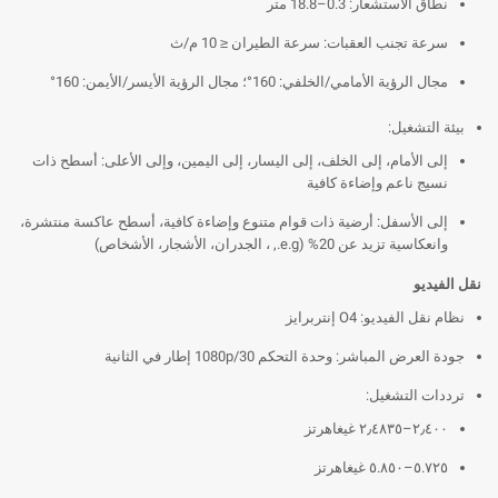
نطاق الاستشعار: 0.3–18.8 متر
سرعة تجنب العقبات: سرعة الطيران ≤ 10 م/ث
مجال الرؤية الأمامي/الخلفي: 160°؛ مجال الرؤية الأيسر/الأيمن: 160°
بيئة التشغيل:
إلى الأمام، إلى الخلف، إلى اليسار، إلى اليمين، وإلى الأعلى: أسطح ذات
نسيج ناعم وإضاءة كافية
إلى الأسفل: أرضية ذات قوام متنوع وإضاءة كافية، أسطح عاكسة منتشرة،
وانعكاسية تزيد عن 20% (e.g., ، الجدران، الأشجار، الأشخاص)
نقل الفيديو
نظام نقل الفيديو: O4 إنتربرايز
جودة العرض المباشر: وحدة التحكم 1080p/30 إطار في الثانية
ترددات التشغيل:
٢٫٤٠٠–٢٫٤٨٣٥ غيغاهرتز
٥.٧٢٥–٥.٨٥٠ غيغاهرتز