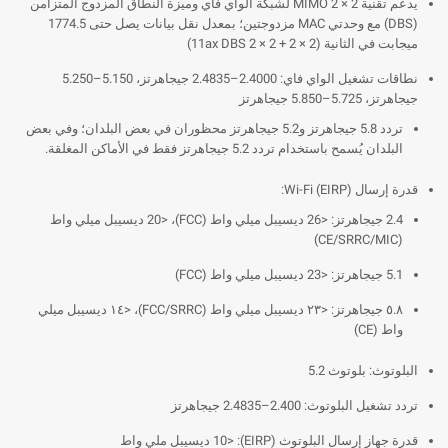
يدعم تقنية MIMO 2 × 2 لشبكة الواي فاي وميزة النطاق المزدوج المتزامن
(DBS) مع وحدتي MAC مزدوجتين؛ بمعدل نقل بيانات يصل حتى 1774.5
ميجابت في الثانية (2 × 2 + 2 × 2 11ax DBS)
نطاقات تشغيل الواي فاي: 2.4000–2.4835 جيجاهرتز، 5.150–5.250
جيجاهرتز، 5.725–5.850 جيجاهرتز
تردد 5.8 جيجاهرتز و5.2 جيجاهرتز محظوران في بعض البلدان؛ وفي بعض
البلدان يُسمح باستخدام تردد 5.2 جيجاهرتز فقط في الأماكن المغلقة.
قدرة إرسال Wi-Fi (EIRP):
2.4 جيجاهرتز: <26 ديسيبل ميلي واط (FCC)، <20 ديسيبل ميلي واط
(CE/SRRC/MIC)
5.1 جيجاهرتز: <23 ديسيبل ميلي واط (FCC)
٥.٨ جيجاهرتز: <٢٣ ديسيبل ميلي واط (FCC/SRRC)، <١٤ ديسيبل ميلي
واط (CE)
البلوتوث: بلوتوث 5.2
تردد تشغيل البلوتوث: 2.400–2.4835 جيجاهرتز
قدرة جهاز إرسال البلوتوث (EIRP): <10 ديسيبل ملي واط