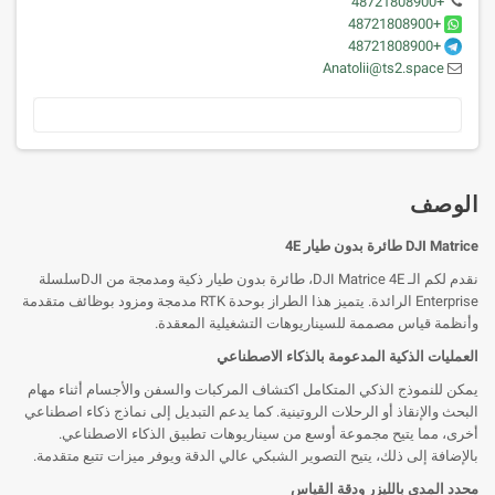
+48721808900
+48721808900
+48721808900
Anatolii@ts2.space
الوصف
DJI Matrice طائرة بدون طيار 4E
نقدم لكم الـ DJI Matrice 4E، طائرة بدون طيار ذكية ومدمجة من DJIسلسلة
Enterprise الرائدة. يتميز هذا الطراز بوحدة RTK مدمجة ومزود بوظائف متقدمة
وأنظمة قياس مصممة للسيناريوهات التشغيلية المعقدة.
العمليات الذكية المدعومة بالذكاء الاصطناعي
يمكن للنموذج الذكي المتكامل اكتشاف المركبات والسفن والأجسام أثناء مهام
البحث والإنقاذ أو الرحلات الروتينية. كما يدعم التبديل إلى نماذج ذكاء اصطناعي
أخرى، مما يتيح مجموعة أوسع من سيناريوهات تطبيق الذكاء الاصطناعي.
بالإضافة إلى ذلك، يتيح التصوير الشبكي عالي الدقة ويوفر ميزات تتبع متقدمة.
محدد المدى بالليزر ودقة القياس