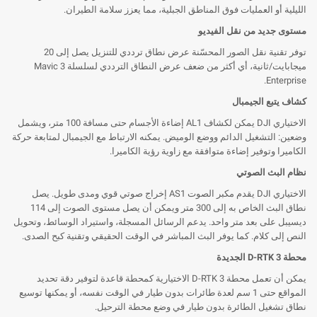
الليلية أو العمليات فوق المناطق الجبلية، مما يعزز سلامة الطيران.
مستوى جديد من نقل الفيديو
توفر تقنية نقل الصور المحسّنة عرض نطاق ترددي للتنزيل يصل إلى 20
ميجابايت/ثانية، أي أكثر من ضعف عرض النطاق الترددي لسلسلة Mavic 3
Enterprise.
كشاف يتبع الجيمبال
الاختياري DJI يمكن لكشاف AL1 إضاءة الأجسام حتى مسافة 100 متر، ويشمل
وضعين: التشغيل الدائم ووضع الوميض. يمكنه الارتباط مع الجيمبال لمتابعة حركة
الكاميرا وتوفير إضاءة متوافقة مع زاوية رؤية الكاميرا.
نظام البث الصوتي
الاختياري DJI يقدم مكبر الصوت AS1 إخراج صوتي قوي ومدى طويل. يصل
نطاق البث الخاص به إلى 300 متر ويمكن أن يصل مستوى الصوت إلى 114
ديسيبل على بعد متر واحد. يدعم الرسائل المسجلة، واستيراد الوسائط، وتحويل
النص إلى كلام. كما يوفر البث المباشر في الوقت الحقيقي وتقنية كبح الصدى.
محطة D-RTK 3 الجديدة
يمكن أن تعمل محطة D-RTK 3 الاختيارية كمحطة قاعدة لتوفير دقة تحديد
المواقع حتى 1 سم لعدة طائرات بدون طيار في الوقت نفسه، أو يمكنها توسيع
نطاق تشغيل الطائرة بدون طيار في وضع محطة الترحيل.