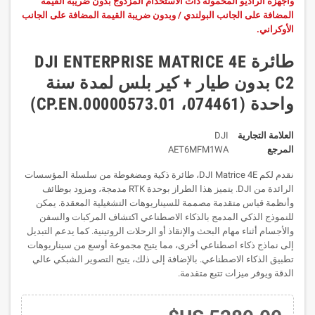
وأجهزة الراديو المحمولة ذات الاستخدام المزدوج بدون ضريبة القيمة
المضافة على الجانب البولندي / وبدون ضريبة القيمة المضافة على الجانب
الأوكراني.
طائرة DJI ENTERPRISE MATRICE 4E
C2 بدون طيار + كير بلس لمدة سنة
واحدة (074461، CP.EN.00000573.01)
العلامة التجارية
DJI
المرجع
AET6MFM1WA
نقدم لكم DJI Matrice 4E، طائرة ذكية ومضغوطة من سلسلة المؤسسات
الرائدة من DJI. يتميز هذا الطراز بوحدة RTK مدمجة، ومزود بوظائف
وأنظمة قياس متقدمة مصممة للسيناريوهات التشغيلية المعقدة.
يمكن
للنموذج الذكي المدمج بالذكاء الاصطناعي اكتشاف المركبات والسفن
والأجسام أثناء مهام البحث والإنقاذ أو الرحلات الروتينية. كما يدعم التبديل
إلى نماذج ذكاء اصطناعي أخرى، مما يتيح مجموعة أوسع من سيناريوهات
تطبيق الذكاء الاصطناعي. بالإضافة إلى ذلك، يتيح التصوير الشبكي عالي
الدقة ويوفر ميزات تتبع متقدمة.