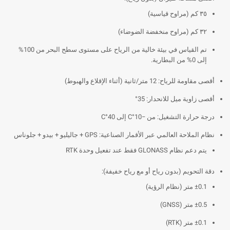
٣٥ كم (مراوح قياسية)
٣٢ كم (مراوح منخفضة الضوضاء)
تم القياس في بيئة خالية من الرياح على مستوى سطح البحر من 100%
إلى 0% من البطارية.
أقصى مقاومة للرياح: 12 متر/ثانية (أثناء الإقلاع والهبوط)
أقصى زاوية ميل للانحدار: 35°
درجة حرارة التشغيل: من −10°C إلى 40°C
نظام الملاحة العالمي عبر الأقمار الصناعية: GPS + جاليليو + بيدو + جلوناس
يتم دعم نظام GLONASS فقط عند تفعيل وحدة RTK
دقة التحويم (بدون رياح أو مع رياح خفيفة):
±0.1 متر (نظام الرؤية)
±0.5 متر (GNSS)
±0.1 متر (RTK)