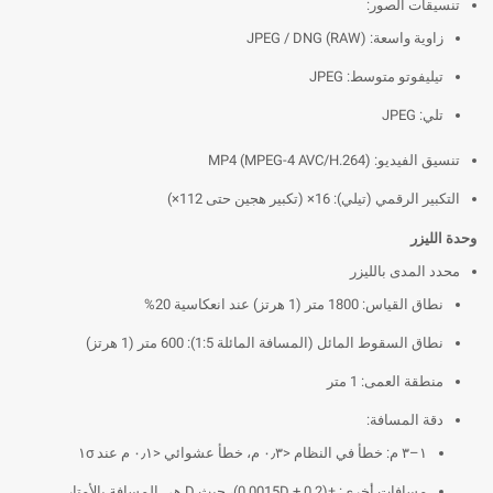
تنسيقات الصور:
زاوية واسعة: JPEG / DNG (RAW)
تيليفوتو متوسط: JPEG
تلي: JPEG
تنسيق الفيديو: MP4 (MPEG-4 AVC/H.264)
التكبير الرقمي (تيلي): 16× (تكبير هجين حتى 112×)
وحدة الليزر
محدد المدى بالليزر
نطاق القياس: 1800 متر (1 هرتز) عند انعكاسية 20%
نطاق السقوط المائل (المسافة المائلة 1:5): 600 متر (1 هرتز)
منطقة العمى: 1 متر
دقة المسافة:
١–٣ م: خطأ في النظام <٠٫٣ م، خطأ عشوائي <٠٫١ م عند ١σ
مسافات أخرى: ±(0.2 + 0.0015D)، حيث D هي المسافة بالأمتار