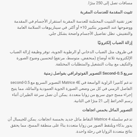
مسافات تصل إلى 250 مترًا.
تثبيت المقدمة للعدسات المقربة
تعزز تقنية التثبيت المحسّنة للعدسة المقربة استقرار الأجسام في المقدمة
ووضوحها عند التصوير بتكبير 10× أو أكثر. في سيناريوهات السلامة العامة
والتفتيش، تظل تفاصيل الأجسام واضحة بشكل جلي.
إزالة الضباب إلكترونيًا
في ظروف مثل الضباب الدخاني أو الرطوبة الجوية، توفر وظيفة إزالة الضباب
الإلكترونية ثلاثة أوضاع (منخفض، متوسط، مرتفع) لتحسين وضوح الصورة
والتكيف مع بيئات التشغيل والمتطلبات المختلفة.
سريع 0.5-Second التصوير الفوتوغرافي بفواصل زمنية
تدعم كاميرا الزاوية الواسعة في Matrice 4E التصوير السريع مع 0.5-second
الفاصل الزمني في كل من وضعي الصورة الجوية العمودية والمائلة، مما يتيح
إجراء مسح جوي سريع من زوايا متعددة. يمكن أن تصل سرعة الطيران أثناء
رسم الخرائط إلى 21 مترًا في الثانية.
التصوير المائل بخمس اتجاهات
تدعم سلسلة Matrice 4 التقاط مائل جديد بخمسة اتجاهات. يمكن للجيمبال أن
يدور بذكاء ويلتقط الصور من زوايا متعددة بناءً على منطقة المسح، مما يحقق
نتائج متعددة الزوايا في رحلة واحدة.