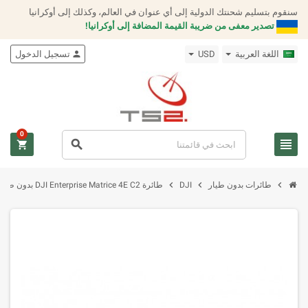
سنقوم بتسليم شحنتك الدولية إلى أي عنوان في العالم، وكذلك إلى أوكرانيا
تصدير معفى من ضريبة القيمة المضافة إلى أوكرانيا!
اللغة العربية
USD
person
تسجيل الدخول
0
view_headline
search
shopping_cart
chevron_right
chevron_right
chevron_right
طائرات بدون طيار
DJI
طائرة DJI Enterprise Matrice 4E C2 بدون طيار + كير بلس لمدة سنة واحدة (074461، CP.EN.00000573.01)