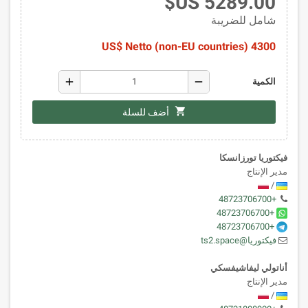
5289.00 US$
شامل للضريبة
4300 US$ Netto (non-EU countries)
add
remove
الكمية
shopping_cart
أضف للسلة
فيكتوريا تورزانسكا
مدير الإنتاج
/
+48723706700
+48723706700
+48723706700
فيكتوريا@ts2.space
أناتولي ليفاشيفسكي
مدير الإنتاج
/