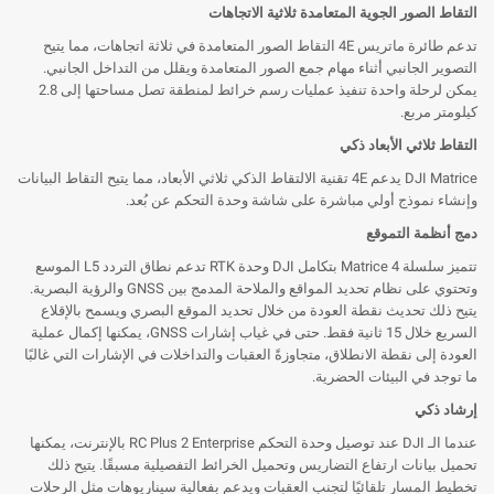
التقاط الصور الجوية المتعامدة ثلاثية الاتجاهات
تدعم طائرة ماتريس 4E التقاط الصور المتعامدة في ثلاثة اتجاهات، مما يتيح
التصوير الجانبي أثناء مهام جمع الصور المتعامدة ويقلل من التداخل الجانبي.
يمكن لرحلة واحدة تنفيذ عمليات رسم خرائط لمنطقة تصل مساحتها إلى 2.8
كيلومتر مربع.
التقاط ثلاثي الأبعاد ذكي
DJI Matrice يدعم 4E تقنية الالتقاط الذكي ثلاثي الأبعاد، مما يتيح التقاط البيانات
وإنشاء نموذج أولي مباشرة على شاشة وحدة التحكم عن بُعد.
دمج أنظمة التموقع
تتميز سلسلة Matrice 4 بتكامل DJI وحدة RTK تدعم نطاق التردد L5 الموسع
وتحتوي على نظام تحديد المواقع والملاحة المدمج بين GNSS والرؤية البصرية.
يتيح ذلك تحديث نقطة العودة من خلال تحديد الموقع البصري ويسمح بالإقلاع
السريع خلال 15 ثانية فقط. حتى في غياب إشارات GNSS، يمكنها إكمال عملية
العودة إلى نقطة الانطلاق، متجاوزةً العقبات والتداخلات في الإشارات التي غالبًا
ما توجد في البيئات الحضرية.
إرشاد ذكي
عندما الـ DJI عند توصيل وحدة التحكم RC Plus 2 Enterprise بالإنترنت، يمكنها
تحميل بيانات ارتفاع التضاريس وتحميل الخرائط التفصيلية مسبقًا. يتيح ذلك
تخطيط المسار تلقائيًا لتجنب العقبات ويدعم بفعالية سيناريوهات مثل الرحلات