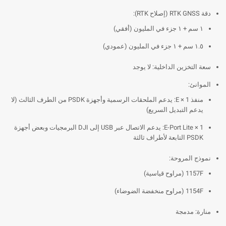
دقة RTK GNSS (إصلاح RTK):
١ سم + ١ جزء في المليون (أفقي)
١.٥ سم + ١ جزء في المليون (عمودي)
سعة التخزين الداخلية: لا يوجد
الموانئ:
منفذ E × 1: يدعم الملحقات الرسمية وأجهزة PSDK من الطرف الثالث (لا
يدعم التبديل السريع)
E-Port Lite × 1: يدعم الاتصال عبر USB إلى DJI البرمجيات وبعض أجهزة
PSDK التابعة لأطراف ثالثة
نموذج المروحة:
1157F (مراوح قياسية)
1154F (مراوح منخفضة الضوضاء)
منارة: مدمجة