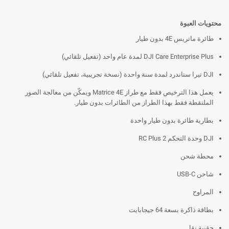
محتويات العبوة
طائرة ماتريس 4E بدون طيار
DJI Care Enterprise Plus لمدة عام واحد (تفعيل تلقائي)
DJI تيرا ستاندرد لمدة سنة واحدة (نسخة تجريبية، تفعيل تلقائي)
يعمل هذا الترخيص فقط مع طراز Matrice 4E ويمكّن من معالجة الصور
الملتقطة فقط بهذا الطراز من الطائرات بدون طيار.
بطارية طائرة بدون طيار واحدة
DJI وحدة التحكم RC Plus 2
محطة شحن
شاحن USB-C
المراوح
بطاقة ذاكرة بسعة 64 جيجابايت
حقيبة نقل