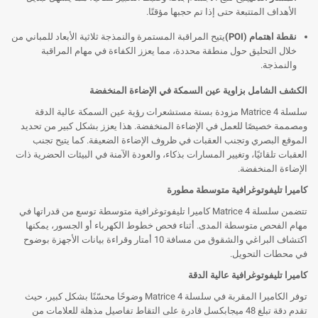
الأهداف المتتبعة حتى إذا تم حجبها مؤقتًا.
نقطة اهتمام (POI)
يتيح المراقبة المستمرة والنمذجة ثلاثية الأبعاد للمباني من
خلال التحليق حول منطقة محددة، مما يعزز الكفاءة في مهام المراقبة
والنمذجة.
الكشف الشامل بزاوية عين السمكة في الإضاءة المنخفضة
سلسلة Matrice 4 مزودة بستة مستشعرات رؤية عين السمكة عالية الدقة
ومصممة خصيصًا للعمل في الإضاءة المنخفضة. هذا يعزز بشكل كبير من تحديد
الموقع البصري وتجنب العقبات في ظروف الإضاءة الضعيفة. كما يتيح تجنب
العقبات تلقائيًا، وتغيير المسارات بذكاء، والعودة الآمنة في البيئات الحضرية ذات
الإضاءة المنخفضة.
كاميرا تليفوتوغرافية متوسطة مطورة
تتضمن سلسلة Matrice 4 كاميرا تليفوتوغرافية متوسطة توسع من قدراتها في
مهام الفحص متوسطة المدى. أثناء فحص خطوط الكهرباء أو الجسور، يمكنها
اكتشاف البراغي والشقوق من مسافة 10 أمتار وقراءة بيانات الأجهزة بوضوح
في محطات التحويل.
كاميرا تليفوتوغرافية عالية الدقة
توفر الكاميرا المقربة في سلسلة Matrice 4 وضوحًا محسّنًا بشكل كبير، حيث
تقدم دقة تبلغ 48 ميجابكسل قادرة على التقاط تفاصيل مذهلة للعلامات من