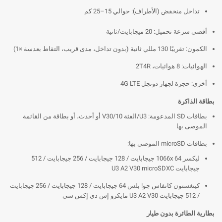
تداخل منخفض (الأطراف): حوالي 15–25 كم
أقصى سرعة تحميل: 20 ميجابايت/ثانية
الكمون: تقريبًا 130 مللي ثانية (بدون تداخل، مدى قريب، التقاط بعدسة ×1)
الهوائيات: 8 هوائيات، 2T4R
أخرى: حجرة لجهاز دونجل 4G LTE
بطاقة الذاكرة
بطاقات SD المدعومة: U3/الفئة 10/V30 أو أحدث، أو بطاقة من القائمة
الموصى بها
بطاقات microSD الموصى بها:
ليكسر 1066x 64 جيجابايت / 128 جيجابايت / 256 جيجابايت / 512
جيجابايت U3 A2 V30 microSDXC
كينغستون كانفاس جو! بلس 64 جيجابايت / 128 جيجابايت / 256 جيجابايت
/ 512 جيجابايت U3 A2 V30 مايكرو إس دي إكس سي
بطارية الطائرة بدون طيار