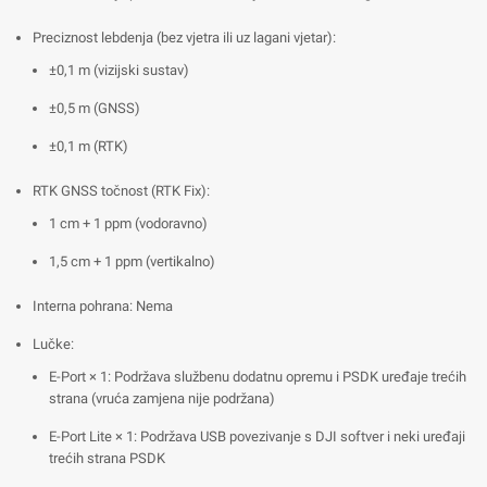
Preciznost lebdenja (bez vjetra ili uz lagani vjetar):
±0,1 m (vizijski sustav)
±0,5 m (GNSS)
±0,1 m (RTK)
RTK GNSS točnost (RTK Fix):
1 cm + 1 ppm (vodoravno)
1,5 cm + 1 ppm (vertikalno)
Interna pohrana: Nema
Lučke:
E-Port × 1: Podržava službenu dodatnu opremu i PSDK uređaje trećih
strana (vruća zamjena nije podržana)
E-Port Lite × 1: Podržava USB povezivanje s DJI softver i neki uređaji
trećih strana PSDK