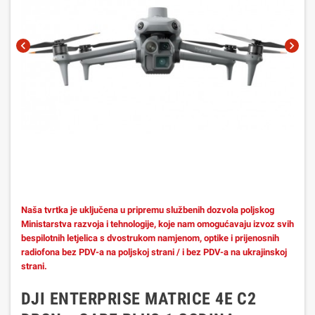
chevron_left
chevron_right
Naša tvrtka je uključena u pripremu službenih dozvola poljskog
Ministarstva razvoja i tehnologije, koje nam omogućavaju izvoz svih
bespilotnih letjelica s dvostrukom namjenom, optike i prijenosnih
radiofona bez PDV-a na poljskoj strani / i bez PDV-a na ukrajinskoj
strani.
DJI ENTERPRISE MATRICE 4E C2