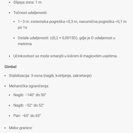
Slijepa zona: 1 m
Točnost udaljenosti:
1–3 m: sistemska pogreška <0,3 m, nasumična pogreška <0,1 m
pri 1σ
Ostale udaljenosti: ±(0,2 + 0,0015D), gdje je D udaljenost u
metrima
Učinkovitost se može smanjiti u kišnim ili maglovitim uvjetima.
Gimbal
Stabilizacija: 3-osna (nagib, kotrljanje, zakretanje)
Mehanička ograničenja:
Nagib: −140° do 50°
Nagib: −52° do 52°
Pan: −65° do 65°
Meke granice: