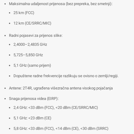
Maksimalna udaljenost prijenosa (bez prepreka, bez smetnji):
25 km (FCC)
12 km (CE/SRRC/MIC)
Radni pojasevi za prijenos slike:
2,4000–2,4835 GHz
5,725–5,850 GHz
5,1 GHz (samo prijem)
Dopuštene radne frekvencije razlikuju se ovisno o zemlji/regiji.
Antene: 2T4R, ugrađena višezračna antena visokog pojačanja
Snaga prijenosa videa (EIRP):
2,4 GHz: <33 dBm (FCC), <20 dBm (CE/SRRC/MIC)
5,1 GHz: <23 dBm (CE)
5,8 GHz: <33 dBm (FCC), <14 dBm (CE), <30 dBm (SRRC)