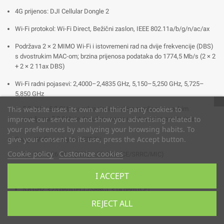
4G prijenos: DJI Cellular Dongle 2
Wi-Fi protokol: Wi-Fi Direct, Bežični zaslon, IEEE 802.11a/b/g/n/ac/ax
Podržava 2 × 2 MIMO Wi-Fi i istovremeni rad na dvije frekvencije (DBS)
s dvostrukim MAC-om; brzina prijenosa podataka do 1774,5 Mb/s (2 × 2
+ 2 × 2 11ax DBS)
Wi-Fi radni pojasevi: 2,4000–2,4835 GHz, 5,150–5,250 GHz, 5,725–
5,850 GHz
This website uses its own and third-party cookies to
5,8 GHz i 5,2 GHz su zabranjeni u nekim zemljama; u nekim
improve our services and show you advertising related to
zemljama 5,2 GHz je dopušten samo u zatvorenim prostorima
your preferences by analyzing your browsing habits. To
give your consent to its use, press the Accept button.
Snaga Wi-Fi predajnika (EIRP):
Cookie policy
Customize cookies
2,4 GHz: <26 dBm (FCC), <20 dBm (CE/SRRC/MIC)
5,1 GHz: <23 dBm (FCC)
I ACCEPT
5,8 GHz: <23 dBm (FCC/SRRC), <14 dBm (CE)
REJECT ALL
Bluetooth: Bluetooth 5.2