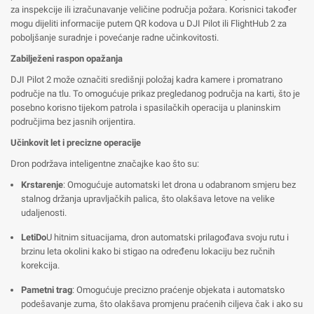
za inspekcije ili izračunavanje veličine područja požara. Korisnici također
mogu dijeliti informacije putem QR kodova u DJI Pilot ili FlightHub 2 za
poboljšanje suradnje i povećanje radne učinkovitosti.
Zabilježeni raspon opažanja
DJI Pilot 2 može označiti središnji položaj kadra kamere i promatrano
područje na tlu. To omogućuje prikaz pregledanog područja na karti, što je
posebno korisno tijekom patrola i spasilačkih operacija u planinskim
područjima bez jasnih orijentira.
Učinkovit let i precizne operacije
Dron podržava inteligentne značajke kao što su:
Krstarenje
: Omogućuje automatski let drona u odabranom smjeru bez
stalnog držanja upravljačkih palica, što olakšava letove na velike
udaljenosti.
LetiDo
U hitnim situacijama, dron automatski prilagođava svoju rutu i
brzinu leta okolini kako bi stigao na određenu lokaciju bez ručnih
korekcija.
Pametni trag
: Omogućuje precizno praćenje objekata i automatsko
podešavanje zuma, što olakšava promjenu praćenih ciljeva čak i ako su