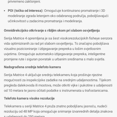
privremeno zaklonjeni.
POI (točka od interesa)
: Omogućuje kontinuirano promatranje i 3D
modeliranje zgrada letenjem oko odabranog područja, poboljšavajući
učinkovitost u zadacima promatranja i modeliranja.
Omnidirekcijsko otkrivanje s ribljim okom pri slabom osvjetljenju
Serija Matrice 4 opremljena je sa šest visokorezolucijskih fisheye senzora
vida optimiziranih za rad pri slabom osvjetljenju. To značajno poboljšava
vizualno pozicioniranje i izbjegavanje prepreka u lošim svjetlosnim
uvjetima. Omogućuje automatsko izbjegavanje prepreka, inteligentne
promjene rute i siguran povratak u urbanim sredinama s malo svjetla.
Nadograđena srednja telefoto kamera
Serija Matrice 4 uključuje srednju telekameru koja proširuje njezine
mogućnosti za inspekcijske zadatke na srednjim udaljenostima. Tijekom
pregleda dalekovoda ili mostova, može otkriti vijke i pukotine s udaljenosti
od 10 metara te jasno očitati podatke s instrumenata u trafostanicama.
Telefoto kamera visoke rezolucije
Telekamera u seriji Matrice 4 pruža znatno poboljšanu jasnoću, nudeći
rezoluciju od 48 MP koja omogućuje snimanje izvanrednih detalja znakova
s udaljenosti do 250 metara.