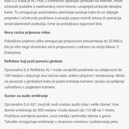
Kad DJI Kada je RC Plus 2 Enterprise upravljač povezan na internet, može
učitavati podatke o nadmorskoj visini terena i unaprijed učitavati detaljne
karte. To omogućuje automatsko planiranje putanje kako bi se izbjegle
prepreke i učinkovito podržava scenarije poput noćnih letova ili operacija
iznad planinskih područja, čime se poboljšava sigurnost leta.
Nova razina prijenosa videa
Poboljšani prijenos slike omogućuje propusnost preuzimanja do 20 MB/s,
što je više nego dvostruko veća propusnost u odnosu na seriju Mavic 3
Enterprise.
Reflektor koji prati pomoću gimbola
Opcionalno DJI Reflektor AL1 može osvijetliti predmete na udaljenosti do
100 metara i uključuje dva načina rada: stalno uključen i stroboskop. Može
se povezati s gimbalom kako bi pratio kretanje kamere i pružio osvjetljenje
usklađeno s pogledom kamere.
Sustav za audio emitiranje
Opcionalno DJI AS1 zvučnik nudi snažan audio izlaz i veliki domet. Ima
domet emitiranja do 300 metara i može doseći do 114 dB na 1 metru.
Podržava snimljene poruke, uvoz medija i pretvorbu teksta u govor.
Također omogućuje emitiranje u stvarnom vremenu i potiskivanje jeke.