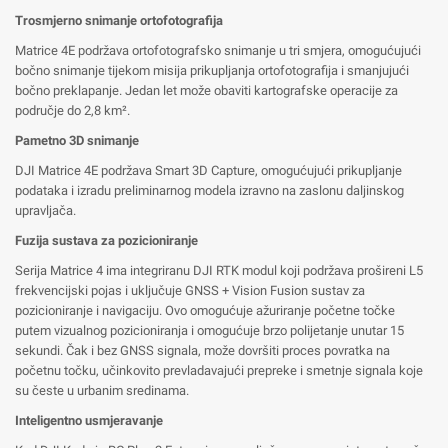
Trosmjerno snimanje ortofotografija
Matrice 4E podržava ortofotografsko snimanje u tri smjera, omogućujući
bočno snimanje tijekom misija prikupljanja ortofotografija i smanjujući
bočno preklapanje. Jedan let može obaviti kartografske operacije za
područje do 2,8 km².
Pametno 3D snimanje
DJI Matrice 4E podržava Smart 3D Capture, omogućujući prikupljanje
podataka i izradu preliminarnog modela izravno na zaslonu daljinskog
upravljača.
Fuzija sustava za pozicioniranje
Serija Matrice 4 ima integriranu DJI RTK modul koji podržava prošireni L5
frekvencijski pojas i uključuje GNSS + Vision Fusion sustav za
pozicioniranje i navigaciju. Ovo omogućuje ažuriranje početne točke
putem vizualnog pozicioniranja i omogućuje brzo polijetanje unutar 15
sekundi. Čak i bez GNSS signala, može dovršiti proces povratka na
početnu točku, učinkovito prevladavajući prepreke i smetnje signala koje
su česte u urbanim sredinama.
Inteligentno usmjeravanje