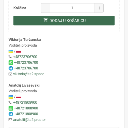
remove
add
Količina
shopping_cart
DODAJ U KOŠARICU
Viktorija Turžanska
Voditelj proizvoda
/
+48723706700
+48723706700
+48723706700
viktoria@ts2.space
Anatolij Livaševski
Voditelj proizvoda
/
+48721808900
+48721808900
+48721808900
anatolii@ts2.prostor