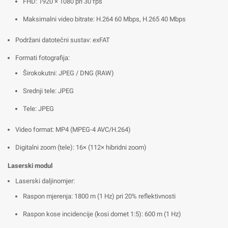
FHD: 1920 × 1080 pri 30 fps
Maksimalni video bitrate: H.264 60 Mbps, H.265 40 Mbps
Podržani datotečni sustav: exFAT
Formati fotografija:
Širokokutni: JPEG / DNG (RAW)
Srednji tele: JPEG
Tele: JPEG
Video format: MP4 (MPEG-4 AVC/H.264)
Digitalni zoom (tele): 16× (112× hibridni zoom)
Laserski modul
Laserski daljinomjer:
Raspon mjerenja: 1800 m (1 Hz) pri 20% reflektivnosti
Raspon kose incidencije (kosi domet 1:5): 600 m (1 Hz)