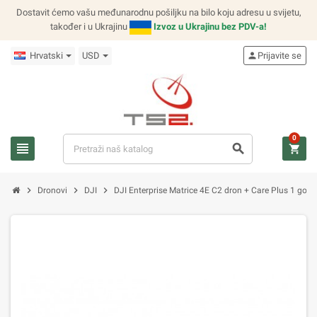
Dostavit ćemo vašu međunarodnu pošiljku na bilo koju adresu u svijetu,
također i u Ukrajinu
Izvoz u Ukrajinu bez PDV-a!
Hrvatski
USD
person
Prijavite se
0
view_headline
search
shopping_cart
chevron_right
chevron_right
chevron_right
Dronovi
DJI
DJI Enterprise Matrice 4E C2 dron + Care Plus 1 go