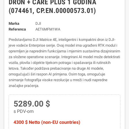
DRON + CARE PLUS 1 GODINA
(074461, CP.EN.00000573.01)
Marka
DJI
Referenca
AET6MFM1WA
Predstavljamo DJI Matrice 4E, inteligentni i kompaktni dron iz DJI-
jeve vodeće Enterprise serije. Ovaj model ima ugrađeni RTK modul i
opremljen je naprednim funkcijama i mjernim sustavima dizajniranim
za složene operativne scenarije.
Integrirani AI model može detektirati
vozila, plovila i objekte tijekom potraga i spašavanja ili rutinskih
letova. Također podržava prebacivanje na druge AI modele,
omogućujući širi raspon AI primjena. Osim toga, omogućuje
snimanje fotografija visoke rezolucije u mreži i nudi napredne
značajke praćenja.
5289.00 $
s PDV-om
4300 $ Netto (non-EU countries)