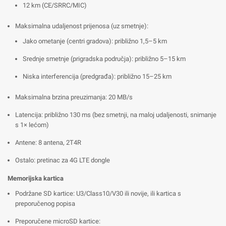
12 km (CE/SRRC/MIC)
Maksimalna udaljenost prijenosa (uz smetnje):
Jako ometanje (centri gradova): približno 1,5–5 km
Srednje smetnje (prigradska područja): približno 5–15 km
Niska interferencija (predgrađa): približno 15–25 km
Maksimalna brzina preuzimanja: 20 MB/s
Latencija: približno 130 ms (bez smetnji, na maloj udaljenosti, snimanje
s 1× lećom)
Antene: 8 antena, 2T4R
Ostalo: pretinac za 4G LTE dongle
Memorijska kartica
Podržane SD kartice: U3/Class10/V30 ili novije, ili kartica s
preporučenog popisa
Preporučene microSD kartice: