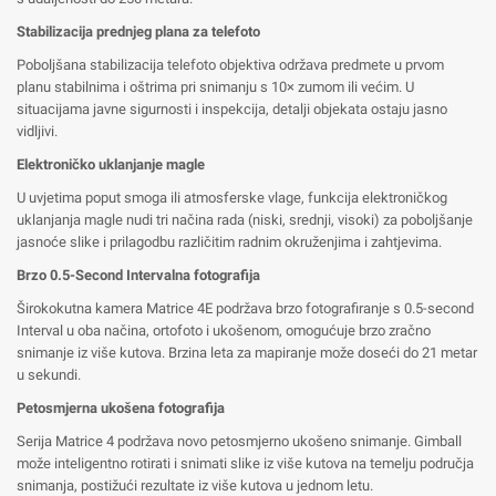
Stabilizacija prednjeg plana za telefoto
Poboljšana stabilizacija telefoto objektiva održava predmete u prvom
planu stabilnima i oštrima pri snimanju s 10× zumom ili većim. U
situacijama javne sigurnosti i inspekcija, detalji objekata ostaju jasno
vidljivi.
Elektroničko uklanjanje magle
U uvjetima poput smoga ili atmosferske vlage, funkcija elektroničkog
uklanjanja magle nudi tri načina rada (niski, srednji, visoki) za poboljšanje
jasnoće slike i prilagodbu različitim radnim okruženjima i zahtjevima.
Brzo 0.5-Second Intervalna fotografija
Širokokutna kamera Matrice 4E podržava brzo fotografiranje s 0.5-second
Interval u oba načina, ortofoto i ukošenom, omogućuje brzo zračno
snimanje iz više kutova. Brzina leta za mapiranje može doseći do 21 metar
u sekundi.
Petosmjerna ukošena fotografija
Serija Matrice 4 podržava novo petosmjerno ukošeno snimanje. Gimball
može inteligentno rotirati i snimati slike iz više kutova na temelju područja
snimanja, postižući rezultate iz više kutova u jednom letu.