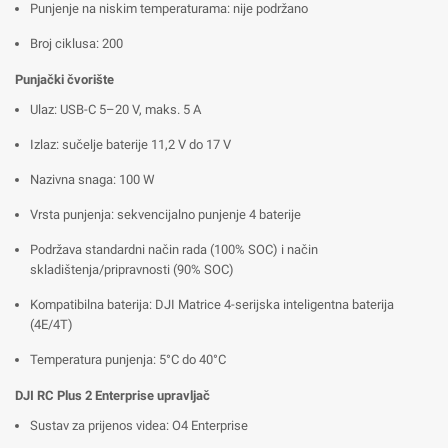
Punjenje na niskim temperaturama: nije podržano
Broj ciklusa: 200
Punjački čvorište
Ulaz: USB-C 5–20 V, maks. 5 A
Izlaz: sučelje baterije 11,2 V do 17 V
Nazivna snaga: 100 W
Vrsta punjenja: sekvencijalno punjenje 4 baterije
Podržava standardni način rada (100% SOC) i način
skladištenja/pripravnosti (90% SOC)
Kompatibilna baterija: DJI Matrice 4-serijska inteligentna baterija
(4E/4T)
Temperatura punjenja: 5°C do 40°C
DJI RC Plus 2 Enterprise upravljač
Sustav za prijenos videa: O4 Enterprise