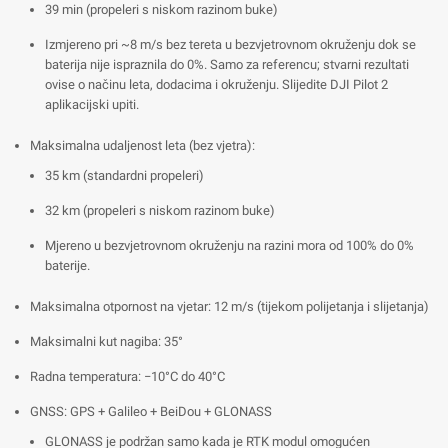
39 min (propeleri s niskom razinom buke)
Izmjereno pri ~8 m/s bez tereta u bezvjetrovnom okruženju dok se
baterija nije ispraznila do 0%. Samo za referencu; stvarni rezultati
ovise o načinu leta, dodacima i okruženju. Slijedite DJI Pilot 2
aplikacijski upiti.
Maksimalna udaljenost leta (bez vjetra):
35 km (standardni propeleri)
32 km (propeleri s niskom razinom buke)
Mjereno u bezvjetrovnom okruženju na razini mora od 100% do 0%
baterije.
Maksimalna otpornost na vjetar: 12 m/s (tijekom polijetanja i slijetanja)
Maksimalni kut nagiba: 35°
Radna temperatura: −10°C do 40°C
GNSS: GPS + Galileo + BeiDou + GLONASS
GLONASS je podržan samo kada je RTK modul omogućen