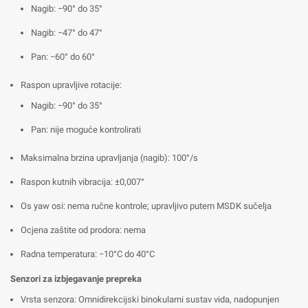
Nagib: −90° do 35°
Nagib: −47° do 47°
Pan: −60° do 60°
Raspon upravljive rotacije:
Nagib: −90° do 35°
Pan: nije moguće kontrolirati
Maksimalna brzina upravljanja (nagib): 100°/s
Raspon kutnih vibracija: ±0,007°
Os yaw osi: nema ručne kontrole; upravljivo putem MSDK sučelja
Ocjena zaštite od prodora: nema
Radna temperatura: −10°C do 40°C
Senzori za izbjegavanje prepreka
Vrsta senzora: Omnidirekcijski binokularni sustav vida, nadopunjen