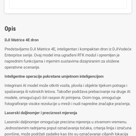
Opis
DJI Matrice 4E dron
Predstavljamo DJI Matrice 4E, inteligentan i kompaktan dron iz DJIVodeće
Enterprise serije. Ovaj model ima ugrađeni RTK modul i opremljen je
naprednim funkcijama i mjernim sustavima dizajniranim za složene
operativne scenarije.
Inteligentne operacije pokretane umjetnom inteligencijom
Integrirani AI model može otkriti vozila, plovila i objekte tijekom potraga i
spašavanja ili rutinskih letova. Također podržava prebacivanje na druge AI
modele, omogućujući širi raspon AI primjena. Osim toga, omogućuje
fotografiranje visoke rezolucije u mreži i nudi napredne značajke praćenja.
Laserski daljinomjer i preciznost mjerenja
Laserski daljinomjer omogućuje precizna mjerenja u stvarnom vremenu.
Jednostavnim radnjama poput označavanja točaka, crtanja linija i izračuna
površine, može podržati zadatke kao što su označavanje ciljanih lokacija