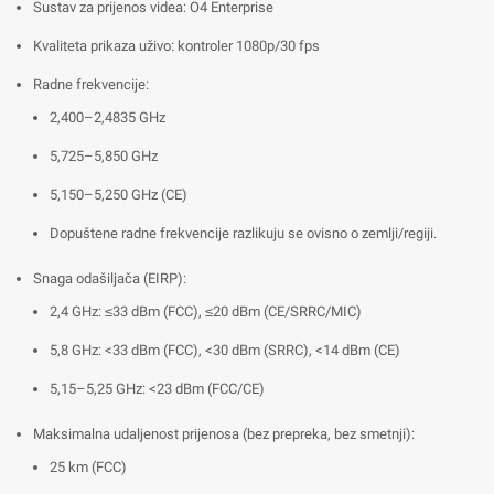
Sustav za prijenos videa: O4 Enterprise
Kvaliteta prikaza uživo: kontroler 1080p/30 fps
Radne frekvencije:
2,400–2,4835 GHz
5,725–5,850 GHz
5,150–5,250 GHz (CE)
Dopuštene radne frekvencije razlikuju se ovisno o zemlji/regiji.
Snaga odašiljača (EIRP):
2,4 GHz: ≤33 dBm (FCC), ≤20 dBm (CE/SRRC/MIC)
5,8 GHz: <33 dBm (FCC), <30 dBm (SRRC), <14 dBm (CE)
5,15–5,25 GHz: <23 dBm (FCC/CE)
Maksimalna udaljenost prijenosa (bez prepreka, bez smetnji):
25 km (FCC)