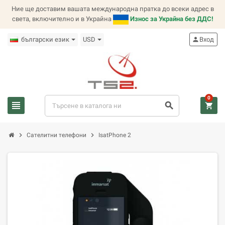
Ние ще доставим вашата международна пратка до всеки адрес в
света, включително и в Украйна
Износ за Украйна без ДДС!
български език
USD
person
Вход
0
view_headline
search
shopping_cart
chevron_right
chevron_right
Сателитни телефони
IsatPhone 2