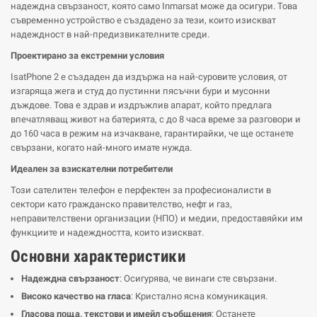
надеждна свързаност, която само Inmarsat може да осигури. Това
съвременно устройство е създадено за тези, които изискват
надеждност в най-предизвикателните среди.
Проектирано за екстремни условия
IsatPhone 2 е създаден да издържа на най-суровите условия, от
изгаряща жега и студ до пустинни пясъчни бури и мусонни
дъждове. Това е здрав и издръжлив апарат, който предлага
впечатляващ живот на батерията, с до 8 часа време за разговори и
до 160 часа в режим на изчакване, гарантирайки, че ще останете
свързани, когато най-много имате нужда.
Идеален за взискателни потребители
Този сателитен телефон е перфектен за професионалисти в
сектори като гражданско правителство, нефт и газ,
неправителствени организации (НПО) и медии, предоставяйки им
функциите и надеждността, които изискват.
Основни характеристики
Надеждна свързаност
: Осигурява, че винаги сте свързани.
Високо качество на гласа
: Кристално ясна комуникация.
Гласова поща, текстови и имейл съобщения
: Останете