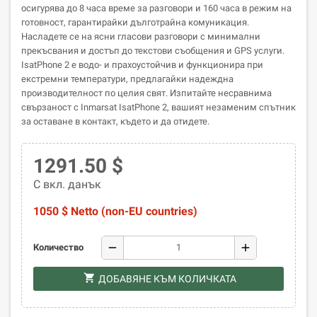
осигурява до 8 часа време за разговори и 160 часа в режим на
готовност, гарантирайки дълготрайна комуникация.
Насладете се на ясни гласови разговори с минимални
прекъсвания и достъп до текстови съобщения и GPS услуги.
IsatPhone 2 е водо- и прахоустойчив и функционира при
екстремни температури, предлагайки надеждна
производителност по целия свят. Изпитайте несравнима
свързаност с Inmarsat IsatPhone 2, вашият незаменим спътник
за оставане в контакт, където и да отидете.
1291.50 $
С вкл. данък
1050 $ Netto (non-EU countries)
remove
add
Количество
shopping_cart
ДОБАВЯНЕ КЪМ КОЛИЧКАТА