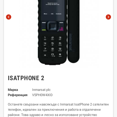
chevron_left
chevron_right
ISATPHONE 2
Марка
Inmarsat plc
Референция
V5PH0W4XID
Останете свързани навсякъде с Inmarsat IsatPhone 2 сателитен
телефон, идеален за приключения и работа в отдалечени
райони. Това здраво и лесно за използване устройство