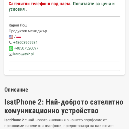
Сателитни телефони под наем.
Попитайте за цена и
условия
.
Карол Лош
Продуктов мениджър
/
+48603969934
+48507526097
karol@ts2.pl
Описание
IsatPhone 2: Най-доброто сателитно
комуникационно устройство
IsatPhone 2
е най-новата иновация в нашето портфолио от
преносими сателитни телефони, предоставяща на клиентите