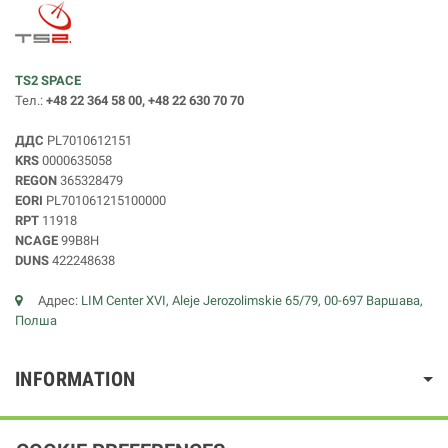
TS2 SPACE
Тел.:
+48 22 364 58 00, +48 22 630 70 70
ДДС
PL7010612151
KRS
0000635058
REGON
365328479
EORI
PL701061215100000
RPT
11918
NCAGE
99B8H
DUNS
422248638
Адрес:
LIM Center XVI, Aleje Jerozolimskie 65/79, 00-697 Варшава,
Полша
INFORMATION