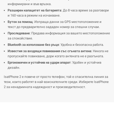
информирани и във връзка.
Разширен капацитет на батерията
: До 8 часа време за разговори
и 160 часа в режим на изчакване.
Бутон за помощ
: Изпраща данни за GPS местоположение и
текст до предварително зададен номер за спешни случаи.
Проследяване
: Предава информация за вашето местоположение
за спокойствие.
Bluetooth за използване без ръце
: Удобна и безопасна работа.
Известия за входящи повиквания със сгъната антена
: Никога не
пропускайте повикване, дори когато антената не е разгъната.
Ергономичен и устойчив на удари апарат
: Удобен и устойчив
дизайн.
IsatPhone 2 е повече от просто телефон; той е спасителна линия за
тези, които работят в най-взискателните среди. Изберете IsatPhone
2 за ненадмината надеждност и производителност.