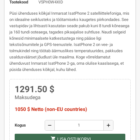
Tootekood
V5PH0W4XID
Püsi ühenduses kõikjal Inmarsat IsatPhone 2 satelliittelefoniga, mis
on ideaalne seiklusteks ja töötamiseks kaugetes piirkondades. See
vastupidav ja lihtsasti kasutatav seade pakub kuni 8 tundi kõneaega
ja 160 tundi ooteaega, tagades pikaajalise suhtluse. Naudi selgeid
kõnesid minimaalsete katkestustega ning pääse ligi
tekstisõnumitele ja GPS-teenustele. IsatPhone 2 on vee- ja
tolmukindel ning töötab äärmuslikes temperatuurides, pakkudes
usaldusväärset jõudlust üle maailma. Koge võrreldamatut
ühenduvust Inmarsat IsatPhone 2-ga, oma olulise kaaslasega, et
püsida ühenduses kõikjal, kuhu lähed.
1291.50 $
Maksudega
1050 $ Netto (non-EU countries)
remove
add
Kogus
shopping_cart
LISA OSTUKORVI