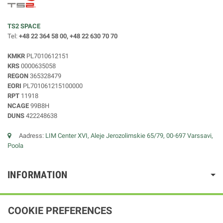
TS2 SPACE
Tel:
+48 22 364 58 00, +48 22 630 70 70
KMKR
PL7010612151
KRS
0000635058
REGON
365328479
EORI
PL701061215100000
RPT
11918
NCAGE
99B8H
DUNS
422248638
Aadress:
LIM Center XVI, Aleje Jerozolimskie 65/79, 00-697 Varssavi,
Poola
INFORMATION
COOKIE PREFERENCES