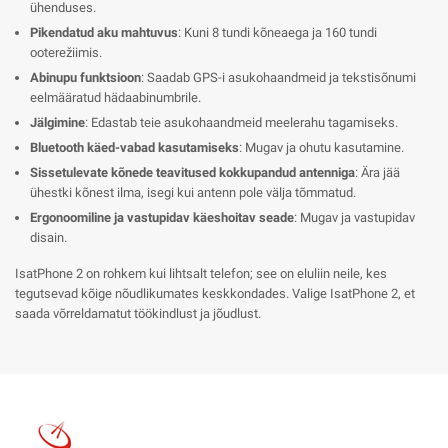
ühenduses.
Pikendatud aku mahtuvus
: Kuni 8 tundi kõneaega ja 160 tundi
ooterežiimis.
Abinupu funktsioon
: Saadab GPS-i asukohaandmeid ja tekstisõnumi
eelmääratud hädaabinumbrile.
Jälgimine
: Edastab teie asukohaandmeid meelerahu tagamiseks.
Bluetooth käed-vabad kasutamiseks
: Mugav ja ohutu kasutamine.
Sissetulevate kõnede teavitused kokkupandud antenniga
: Ära jää
ühestki kõnest ilma, isegi kui antenn pole välja tõmmatud.
Ergonoomiline ja vastupidav käeshoitav seade
: Mugav ja vastupidav
disain.
IsatPhone 2 on rohkem kui lihtsalt telefon; see on eluliin neile, kes
tegutsevad kõige nõudlikumates keskkondades. Valige IsatPhone 2, et
saada võrreldamatut töökindlust ja jõudlust.