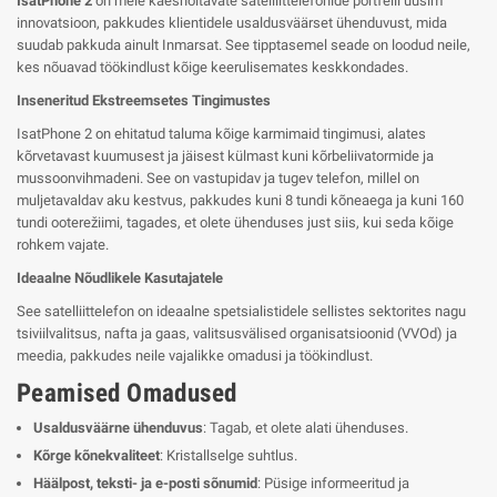
IsatPhone 2
on meie käeshoitavate satelliittelefonide portfelli uusim
innovatsioon, pakkudes klientidele usaldusväärset ühenduvust, mida
suudab pakkuda ainult Inmarsat. See tipptasemel seade on loodud neile,
kes nõuavad töökindlust kõige keerulisemates keskkondades.
Inseneritud Ekstreemsetes Tingimustes
IsatPhone 2 on ehitatud taluma kõige karmimaid tingimusi, alates
kõrvetavast kuumusest ja jäisest külmast kuni kõrbeliivatormide ja
mussoonvihmadeni. See on vastupidav ja tugev telefon, millel on
muljetavaldav aku kestvus, pakkudes kuni 8 tundi kõneaega ja kuni 160
tundi ooterežiimi, tagades, et olete ühenduses just siis, kui seda kõige
rohkem vajate.
Ideaalne Nõudlikele Kasutajatele
See satelliittelefon on ideaalne spetsialistidele sellistes sektorites nagu
tsiviilvalitsus, nafta ja gaas, valitsusvälised organisatsioonid (VVOd) ja
meedia, pakkudes neile vajalikke omadusi ja töökindlust.
Peamised Omadused
Usaldusväärne ühenduvus
: Tagab, et olete alati ühenduses.
Kõrge kõnekvaliteet
: Kristallselge suhtlus.
Häälpost, teksti- ja e-posti sõnumid
: Püsige informeeritud ja