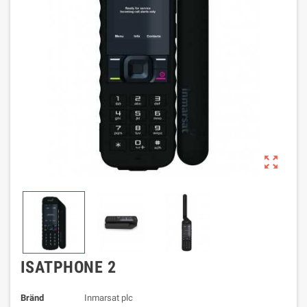
zoom_out_map
ISATPHONE 2
Bränd
Inmarsat plc