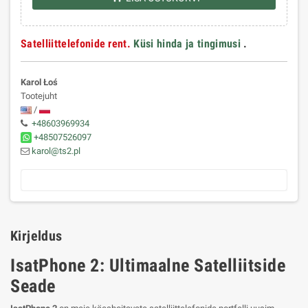
Satelliittelefonide rent.
Küsi hinda ja tingimusi
.
Karol Łoś
Tootejuht
/
+48603969934
+48507526097
karol@ts2.pl
Kirjeldus
IsatPhone 2: Ultimaalne Satelliitside
Seade