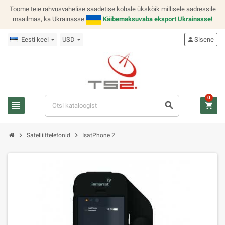
Toome teie rahvusvahelise saadetise kohale ükskõik millisele aadressile
maailmas, ka Ukrainasse
Käibemaksuvaba eksport Ukrainasse!
Eesti keel
USD
person
Sisene
0
view_headline
search
shopping_cart
chevron_right
chevron_right
Satelliittelefonid
IsatPhone 2