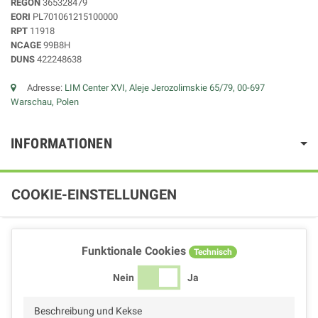
REGON
365328479
EORI
PL701061215100000
RPT
11918
NCAGE
99B8H
DUNS
422248638
Adresse:
LIM Center XVI, Aleje Jerozolimskie 65/79, 00-697
Warschau, Polen
INFORMATIONEN
COOKIE-EINSTELLUNGEN
Funktionale Cookies
Technisch
Nein
Ja
Beschreibung und Kekse