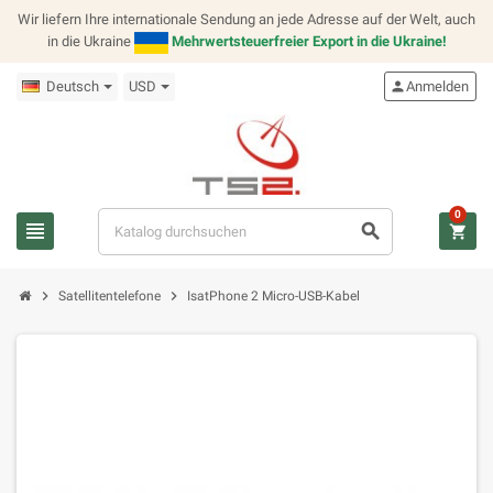
Wir liefern Ihre internationale Sendung an jede Adresse auf der Welt, auch
in die Ukraine
Mehrwertsteuerfreier Export in die Ukraine!
Deutsch
USD
person
Anmelden
0
view_headline
search
shopping_cart
chevron_right
chevron_right
Satellitentelefone
IsatPhone 2 Micro-USB-Kabel