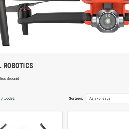
L ROBOTICS
tics droonid
0 toodet.
Sorteeri:
Asjakohasus