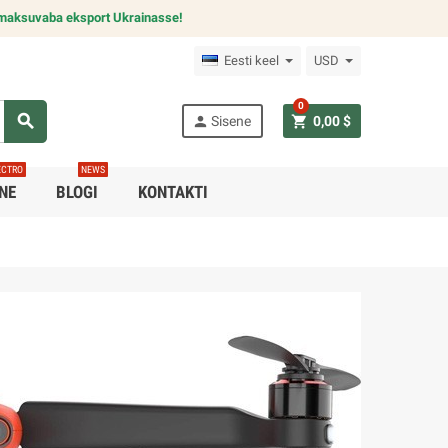
maksuvaba eksport Ukrainasse!
Eesti keel
USD
0
search
person
shopping_cart
Sisene
0,00 $
ECTRO
NEWS
INE
BLOGI
KONTAKTI