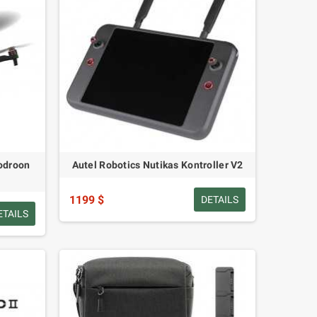
odroon
Autel Robotics Nutikas Kontroller V2
1199 $
DETAILS
ETAILS