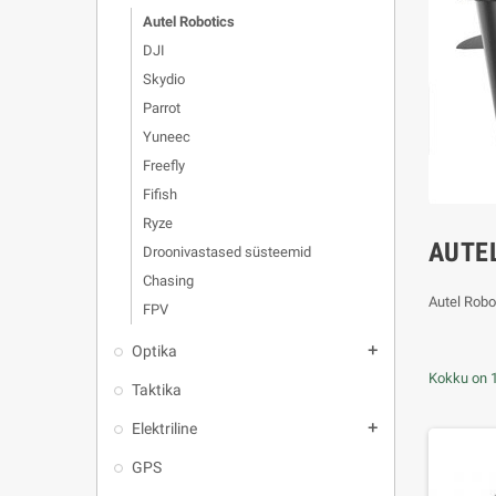
Autel Robotics
DJI
Skydio
Parrot
Yuneec
Freefly
Fifish
Ryze
AUTE
Droonivastased süsteemid
Chasing
Autel Robo
FPV
Optika
add
Kokku on 1
Taktika
Elektriline
add
GPS