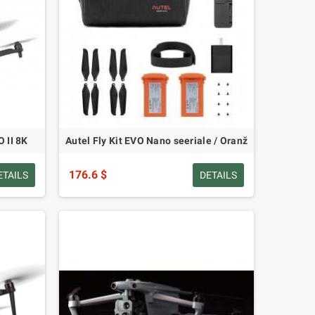
 II 8K
Autel Fly Kit EVO Nano seeriale / Oranž
176.6 $
ETAILS
DETAILS