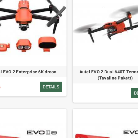
l EVO 2 Enterprise 6K droon
Autel EVO 2 Dual 640T Term
(Tavaline Pakett)
$
DETAILS
D