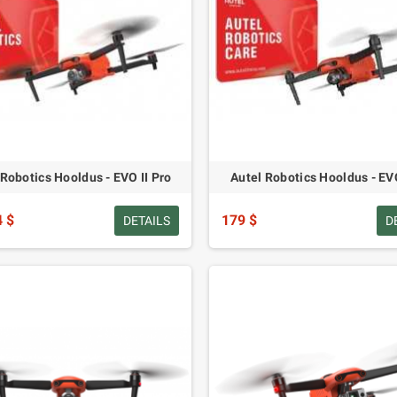
 Robotics Hooldus - EVO II Pro
Autel Robotics Hooldus - EVO
4 $
179 $
DETAILS
D