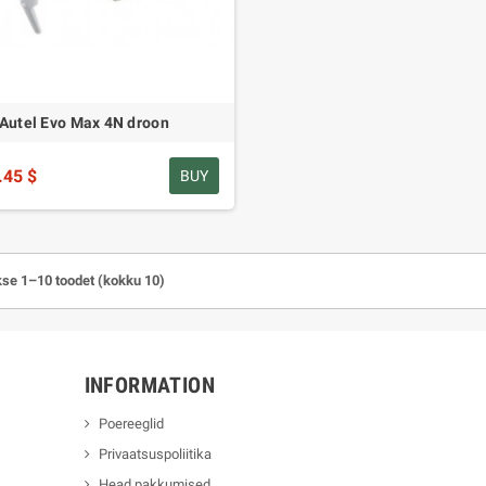
Autel Evo Max 4N droon
.45 $
BUY
se 1–10 toodet (kokku 10)
INFORMATION
Poereeglid
Privaatsuspoliitika
Head pakkumised