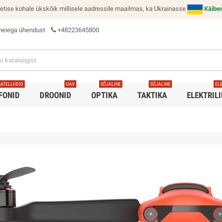
tise kohale ükskõik millisele aadressile maailmas, ka Ukrainasse
Käibe
meiega ühendust
+48223645800
SATELLIIDID
UAV
SÕJALINE
SÕJALINE
EL
FONID
DROONID
OPTIKA
TAKTIKA
ELEKTRIL