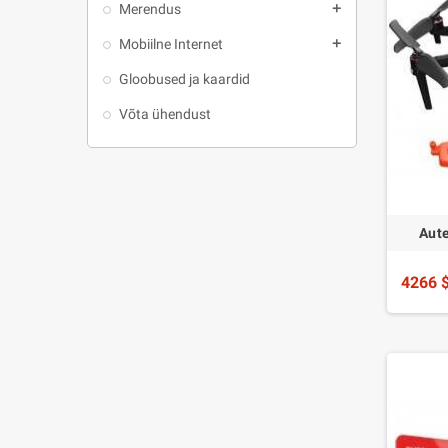
Merendus
add
Mobiilne Internet
add
Gloobused ja kaardid
Võta ühendust
Aute
4266 