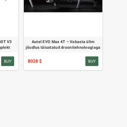
640T V3
Autel EVO Max 4T – Vabasta ülim
plekt
jõudlus täiustatud droonitehnoloogiaga
8028 $
BUY
BUY