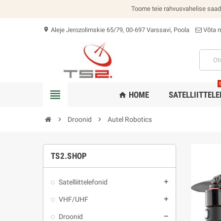
Toome teie rahvusvahelise saade
Aleje Jerozolimskie 65/79, 00-697 Varssavi, Poola
Võta 
location_on
view_headline
HOME
SATELLIITTELE
home
chevron_right
Droonid
chevron_right
Autel Robotics
TS2.SHOP
Satelliittelefonid
add
VHF/UHF
add
Droonid
remove