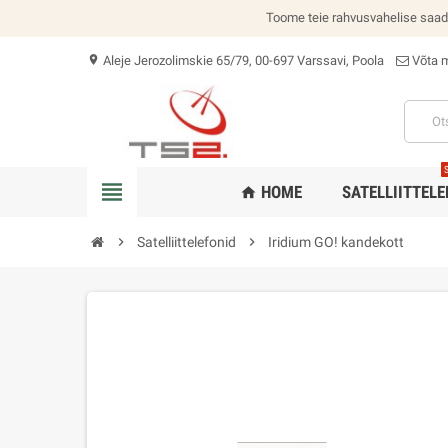
Toome teie rahvusvahelise saade
Aleje Jerozolimskie 65/79, 00-697 Varssavi, Poola
Võta 
location_on
view_headline
HOME
SATELLIITTELE
home
chevron_right
Satelliittelefonid
chevron_right
Iridium GO! kandekott