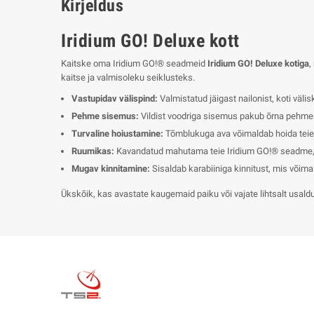
Kirjeldus
Iridium GO! Deluxe kott
Kaitske oma Iridium GO!® seadmeid
Iridium GO! Deluxe kotiga
,
kaitse ja valmisoleku seiklusteks.
Vastupidav välispind:
Valmistatud jäigast nailonist, koti väl
Pehme sisemus:
Vildist voodriga sisemus pakub õrna pehmend
Turvaline hoiustamine:
Tõmblukuga ava võimaldab hoida teie I
Ruumikas:
Kavandatud mahutama teie Iridium GO!® seadme, US
Mugav kinnitamine:
Sisaldab karabiiniga kinnitust, mis võimal
Ükskõik, kas avastate kaugemaid paiku või vajate lihtsalt usald