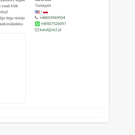
Tootejuht
a saab kõik
/
ritud
+48603969934
gu tegu reisija
+48507526097
 teekondadeks.
karol@ts2.pl