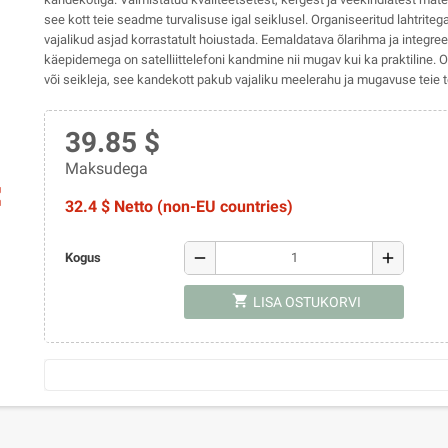
see kott teie seadme turvalisuse igal seiklusel. Organiseeritud lahtriteg
vajalikud asjad korrastatult hoiustada. Eemaldatava õlarihma ja integree
käepidemega on satelliittelefoni kandmine nii mugav kui ka praktiline. Ol
või seikleja, see kandekott pakub vajaliku meelerahu ja mugavuse teie
39.85 $
Maksudega
ap
32.4 $ Netto (non-EU countries)
remove
add
Kogus
shopping_cart
LISA OSTUKORVI