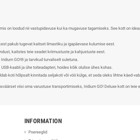
 mis on loodud nii vastupidavuse kui ka mugavuse tagamiseks. See kott on ideaa
iskest pakub tugevat kaitset ilmastiku ja igapäevase kulumise eest.
ust, kaitstes teie seadet kriimustuste ja kahjustuste eest.
ridium GO!® ja tarvikud turvaliselt suletuna.
B-kaabli ja ühe toiteadapteri, hoides kõik olulise ühes kohas.
dab koti hõlpsalt kinnitada seljakoti või vöö külge, et seda oleks lihtne käed-va
usväärset viisi oma varustuse transportimiseks, Iridium GO! Deluxe kott on teie
INFORMATION
Poereeglid