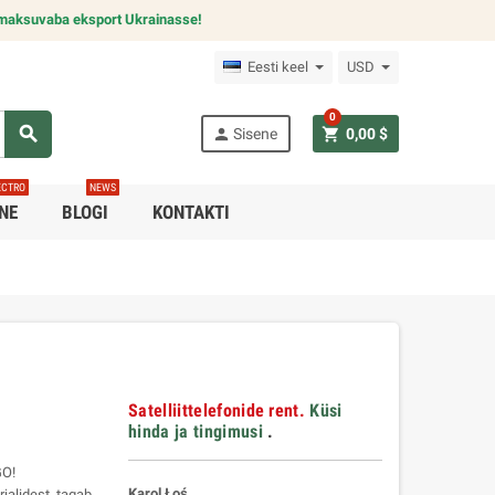
maksuvaba eksport Ukrainasse!
Eesti keel
USD
0
search
person
shopping_cart
Sisene
0,00 $
ECTRO
NEWS
INE
BLOGI
KONTAKTI
Satelliittelefonide rent.
Küsi
hinda ja tingimusi
.
GO!
Karol Łoś
jalidest, tagab