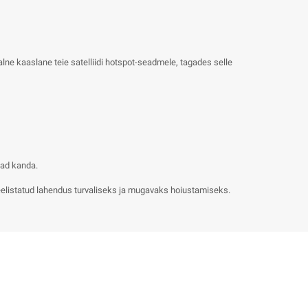
lne kaaslane teie satelliidi hotspot-seadmele, tagades selle
bad kanda.
 eelistatud lahendus turvaliseks ja mugavaks hoiustamiseks.