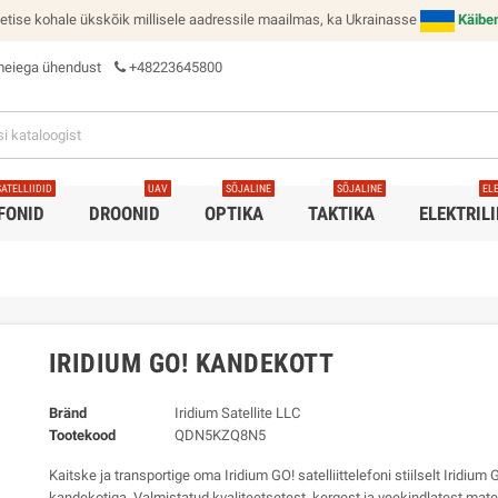
tise kohale ükskõik millisele aadressile maailmas, ka Ukrainasse
Käibe
meiega ühendust
+48223645800
SATELLIIDID
UAV
SÕJALINE
SÕJALINE
EL
FONID
DROONID
OPTIKA
TAKTIKA
ELEKTRIL
IRIDIUM GO! KANDEKOTT
Bränd
Iridium Satellite LLC
Tootekood
QDN5KZQ8N5
Kaitske ja transportige oma Iridium GO! satelliittelefoni stiilselt Iridium 
kandekotiga. Valmistatud kvaliteetsetest, kergest ja veekindlatest mater