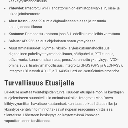
keskeytysmahdollisuus
Yhteydet:
Integroitu Wi-Fi langattomiin ohjelmistopäivityksiin, sisä- ja
ulkosijaintiseuranta
Akun Kesto:
Jopa 29 tuntia digitaalisessa tilassa ja 22 tuntia
analogisessa tilassa
Kantama:
Parannettu kantama jopa 8 % edellisiin malleihin verrattuna
Salaus:
AES256-salaus ohjelmiston oston yhteydessä
Muut Ominaisuudet:
Ryhmä-, yksilö- ja yleiskutsumahdollisuus,
digitaalinen puhelinyhteysmahdollisuus, hätäpuhelut, PTT-tunnus,
etävalvonta, kanavien skannaus, perus/parannettu yksityisyys, VOX-
ominaisuus, lisälevymahdollisuus, integroitu GNSS (GPS ja GLONASS),
integroitu Bluetooth 4.0 LE ja TIA4950 HazLoc -sertifiointivaihtoehdot
Turvallisuus Etusijalla
DP4401e asettaa työntekijöiden turvallisuuden etusijalle monilla käyttäjien
suojelemiseen suunnitelluilla ominaisuuksilla. Integroitu Man Down -
kiihtyvyysmittari havaitsee kaatumiset, kun taas selkeä hätäpainike ja
yksintyöskentelyn toiminnot takaavat nopean reagoinnin kriittisissä
tilanteissa. Lähetteen keskeytys on käytettävissä kanavien
vapauttamiseen tarvittaessa.