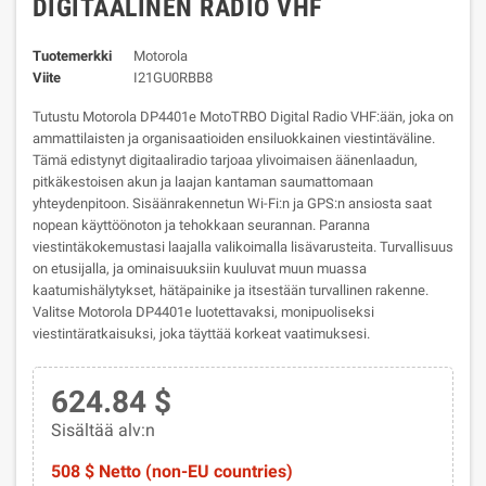
DIGITAALINEN RADIO VHF
Tuotemerkki
Motorola
Viite
I21GU0RBB8
Tutustu Motorola DP4401e MotoTRBO Digital Radio VHF:ään, joka on
ammattilaisten ja organisaatioiden ensiluokkainen viestintäväline.
Tämä edistynyt digitaaliradio tarjoaa ylivoimaisen äänenlaadun,
pitkäkestoisen akun ja laajan kantaman saumattomaan
yhteydenpitoon. Sisäänrakennetun Wi-Fi:n ja GPS:n ansiosta saat
nopean käyttöönoton ja tehokkaan seurannan. Paranna
viestintäkokemustasi laajalla valikoimalla lisävarusteita. Turvallisuus
on etusijalla, ja ominaisuuksiin kuuluvat muun muassa
kaatumishälytykset, hätäpainike ja itsestään turvallinen rakenne.
Valitse Motorola DP4401e luotettavaksi, monipuoliseksi
viestintäratkaisuksi, joka täyttää korkeat vaatimuksesi.
624.84 $
Sisältää alv:n
508 $ Netto (non-EU countries)