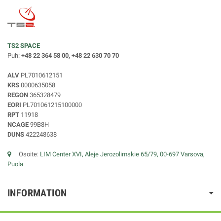
TS2 SPACE
Puh:
+48 22 364 58 00, +48 22 630 70 70
ALV
PL7010612151
KRS
0000635058
REGON
365328479
EORI
PL701061215100000
RPT
11918
NCAGE
99B8H
DUNS
422248638
Osoite:
LIM Center XVI, Aleje Jerozolimskie 65/79, 00-697 Varsova,
Puola
INFORMATION