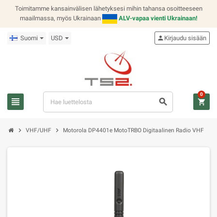
Toimitamme kansainvälisen lähetyksesi mihin tahansa osoitteeseen
maailmassa, myös Ukrainaan
ALV-vapaa vienti Ukrainaan!
Suomi
USD
person
Kirjaudu sisään
0
view_headline
search
shopping_cart
chevron_right
chevron_right
VHF/UHF
Motorola DP4401e MotoTRBO Digitaalinen Radio VHF