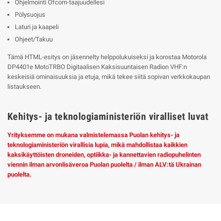
Ohjelmointi Ofcom-taajuudellesi
Pölysuojus
Laturi ja kaapeli
Ohjeet/Takuu
Tämä HTML-esitys on jäsennelty helppolukuiseksi ja korostaa Motorola
DP4401e MotoTRBO Digitaalisen Kaksisuuntaisen Radion VHF:n
keskeisiä ominaisuuksia ja etuja, mikä tekee siitä sopivan verkkokaupan
listaukseen.
Kehitys- ja teknologiaministeriön viralliset luvat
Yrityksemme on mukana valmistelemassa Puolan kehitys- ja
teknologiaministeriön virallisia lupia, mikä mahdollistaa kaikkien
kaksikäyttöisten droneiden, optiikka- ja kannettavien radiopuhelinten
viennin ilman arvonlisäveroa Puolan puolelta / ilman ALV:tä Ukrainan
puolelta.