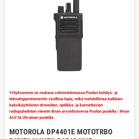
Yrityksemme on mukana valmistelemassa Puolan kehitys- ja
teknologiaministeriön virallisia lupia, mikä mahdollistaa kaikkien
kaksikäyttöisten droneiden, optiikka- ja kannettavien
radiopuhelinten viennin ilman arvonlisäveroa Puolan puolelta / ilman
ALV:tä Ukrainan puolelta.
MOTOROLA DP4401E MOTOTRBO