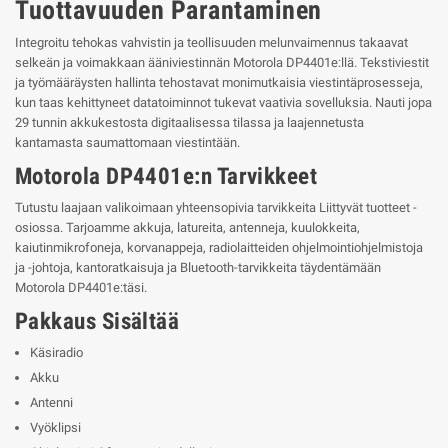
Tuottavuuden Parantaminen
Integroitu tehokas vahvistin ja teollisuuden melunvaimennus takaavat
selkeän ja voimakkaan ääniviestinnän Motorola DP4401e:llä. Tekstiviestit
ja työmääräysten hallinta tehostavat monimutkaisia viestintäprosesseja,
kun taas kehittyneet datatoiminnot tukevat vaativia sovelluksia. Nauti jopa
29 tunnin akkukestosta digitaalisessa tilassa ja laajennetusta
kantamasta saumattomaan viestintään.
Motorola DP4401e:n Tarvikkeet
Tutustu laajaan valikoimaan yhteensopivia tarvikkeita Liittyvät tuotteet -
osiossa. Tarjoamme akkuja, latureita, antenneja, kuulokkeita,
kaiutinmikrofoneja, korvanappeja, radiolaitteiden ohjelmointiohjelmistoja
ja -johtoja, kantoratkaisuja ja Bluetooth-tarvikkeita täydentämään
Motorola DP4401e:täsi.
Pakkaus Sisältää
Käsiradio
Akku
Antenni
Vyöklipsi