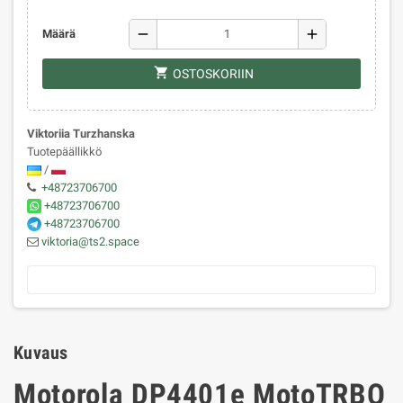
remove
add
Määrä
shopping_cart
OSTOSKORIIN
Viktoriia Turzhanska
Tuotepäällikkö
/
+48723706700
+48723706700
+48723706700
viktoria@ts2.space
Kuvaus
Motorola DP4401e MotoTRBO