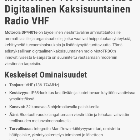
Digitaalinen Kaksisuuntainen
Radio VHF
Motorola DP4401e
on täydellinen viestintäväline ammattitaitoisille
ammattilaisille ja organisaatioille, jotka vaativat huippuluokan yhteyksiä,
kehittyneitä turvaominaisuuksia ja lisääntynyttä tuottavuutta. Tämä
edistyksellinen digitaalinen kaksisuuntainen radio MotoTRBO:n
innovatiivisesta E-sarjasta on suunniteltu vastaamaan modernin
viestinnän tarpeisiin.
Keskeiset Ominaisuudet
Taajuus:
VHF (136-174MHz)
Kestävyys:
IP68-luokitus kestävään ja luotettavaan käyttöön vaativissa
ympäristöissä
Kanavat:
32 kanavaa 3 ohjelmoitavalla painikkeella
Ääni:
Bluetooth-audio langattomaan viestintään ja tehokas vahvistin
teollisuuden melunvaimennuksella
Turvallisuus:
Integroitu Man Down -kiihtyvyysmittari, omistettu
hätäpainike, yksintyöskentelyn toiminnot ja lähetteen