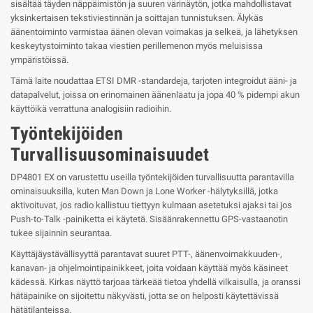
sisältää täyden näppäimistön ja suuren värinäytön, jotka mahdollistavat
yksinkertaisen tekstiviestinnän ja soittajan tunnistuksen. Älykäs
äänentoiminto varmistaa äänen olevan voimakas ja selkeä, ja lähetyksen
keskeytystoiminto takaa viestien perillemenon myös meluisissa
ympäristöissä.
Tämä laite noudattaa ETSI DMR -standardeja, tarjoten integroidut ääni- ja
datapalvelut, joissa on erinomainen äänenlaatu ja jopa 40 % pidempi akun
käyttöikä verrattuna analogisiin radioihin.
Työntekijöiden
Turvallisuusominaisuudet
DP4801 EX on varustettu useilla työntekijöiden turvallisuutta parantavilla
ominaisuuksilla, kuten Man Down ja Lone Worker -hälytyksillä, jotka
aktivoituvat, jos radio kallistuu tiettyyn kulmaan asetetuksi ajaksi tai jos
Push-to-Talk -painiketta ei käytetä. Sisäänrakennettu GPS-vastaanotin
tukee sijainnin seurantaa.
Käyttäjäystävällisyyttä parantavat suuret PTT-, äänenvoimakkuuden-,
kanavan- ja ohjelmointipainikkeet, joita voidaan käyttää myös käsineet
kädessä. Kirkas näyttö tarjoaa tärkeää tietoa yhdellä vilkaisulla, ja oranssi
hätäpainike on sijoitettu näkyvästi, jotta se on helposti käytettävissä
hätätilanteissa.