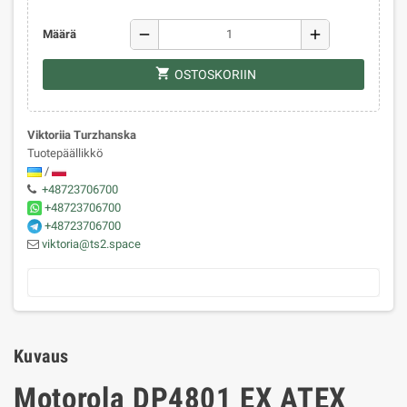
remove
add
Määrä
shopping_cart
OSTOSKORIIN
Viktoriia Turzhanska
Tuotepäällikkö
/
+48723706700
+48723706700
+48723706700
viktoria@ts2.space
Kuvaus
Motorola DP4801 EX ATEX