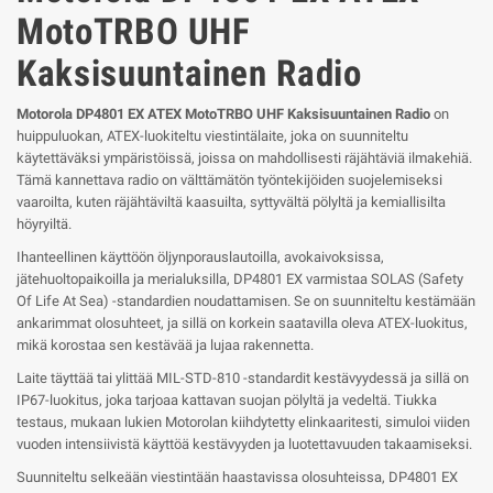
MotoTRBO UHF
Kaksisuuntainen Radio
Motorola DP4801 EX ATEX MotoTRBO UHF Kaksisuuntainen Radio
on
huippuluokan, ATEX-luokiteltu viestintälaite, joka on suunniteltu
käytettäväksi ympäristöissä, joissa on mahdollisesti räjähtäviä ilmakehiä.
Tämä kannettava radio on välttämätön työntekijöiden suojelemiseksi
vaaroilta, kuten räjähtäviltä kaasuilta, syttyvältä pölyltä ja kemiallisilta
höyryiltä.
Ihanteellinen käyttöön öljynporauslautoilla, avokaivoksissa,
jätehuoltopaikoilla ja merialuksilla, DP4801 EX varmistaa SOLAS (Safety
Of Life At Sea) -standardien noudattamisen. Se on suunniteltu kestämään
ankarimmat olosuhteet, ja sillä on korkein saatavilla oleva ATEX-luokitus,
mikä korostaa sen kestävää ja lujaa rakennetta.
Laite täyttää tai ylittää MIL-STD-810 -standardit kestävyydessä ja sillä on
IP67-luokitus, joka tarjoaa kattavan suojan pölyltä ja vedeltä. Tiukka
testaus, mukaan lukien Motorolan kiihdytetty elinkaaritesti, simuloi viiden
vuoden intensiivistä käyttöä kestävyyden ja luotettavuuden takaamiseksi.
Suunniteltu selkeään viestintään haastavissa olosuhteissa, DP4801 EX