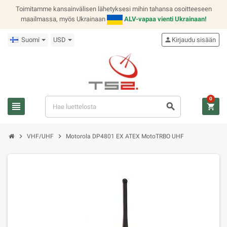
Toimitamme kansainvälisen lähetyksesi mihin tahansa osoitteeseen
maailmassa, myös Ukrainaan
ALV-vapaa vienti Ukrainaan!
Suomi
USD
person
Kirjaudu sisään
0
view_headline
search
shopping_cart
chevron_right
chevron_right
VHF/UHF
Motorola DP4801 EX ATEX MotoTRBO UHF