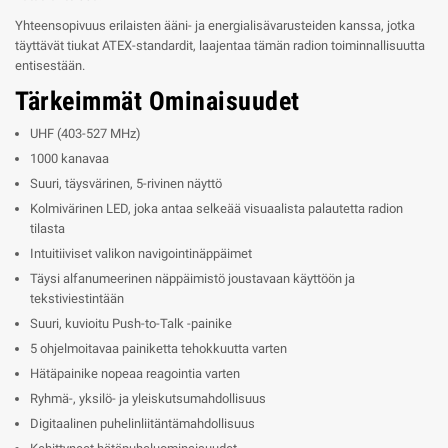
Yhteensopivuus erilaisten ääni- ja energialisävarusteiden kanssa, jotka
täyttävät tiukat ATEX-standardit, laajentaa tämän radion toiminnallisuutta
entisestään.
Tärkeimmät Ominaisuudet
UHF (403-527 MHz)
1000 kanavaa
Suuri, täysvärinen, 5-rivinen näyttö
Kolmivärinen LED, joka antaa selkeää visuaalista palautetta radion
tilasta
Intuitiiviset valikon navigointinäppäimet
Täysi alfanumeerinen näppäimistö joustavaan käyttöön ja
tekstiviestintään
Suuri, kuvioitu Push-to-Talk -painike
5 ohjelmoitavaa painiketta tehokkuutta varten
Hätäpainike nopeaa reagointia varten
Ryhmä-, yksilö- ja yleiskutsumahdollisuus
Digitaalinen puhelinliitäntämahdollisuus