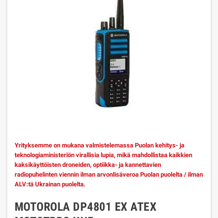
Yrityksemme on mukana valmistelemassa Puolan kehitys- ja
teknologiaministeriön virallisia lupia, mikä mahdollistaa kaikkien
kaksikäyttöisten droneiden, optiikka- ja kannettavien
radiopuhelinten viennin ilman arvonlisäveroa Puolan puolelta / ilman
ALV:tä Ukrainan puolelta.
MOTOROLA DP4801 EX ATEX