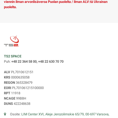
viennin ilman arvonlisäveroa Puolan puolelta / ilman ALV:tä Ukrainan
puolelta.
TS2 SPACE
Puh:
+48 22 364 58 00, +48 22 630 70 70
ALV
PL7010612151
KRS
0000635058
REGON
365328479
EORI
PL701061215100000
RPT
11918
NCAGE
99B8H
DUNS
422248638
Osoite:
LIM Center XVI, Aleje Jerozolimskie 65/79, 00-697 Varsova,