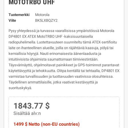
MOTOTRBO UHF
Tuotemerkki
Motorola
Viite
BK5LXBQZY2
Pysy yhteydessä ja turvassa vaarallisissa ympäristöissä Motorola
DP4801 EX ATEX MotoTRBO UHF -kaksisuuntaisella
radiopuhelimella. Luotettavuuteen suunniteltu tämä ATEX-sertifioitu
laite on ihanteellinen alueille, joilla on räjähtäviä kaasuja, pölyä tai
kemiallisia höyryjä. Nauti erinomaisesta äänenlaadusta ja
intuitiivisista ohjaimista saumattomaan tiimiviestintään.
Täysvärinäyttö, ohjelmoitavat painikkeet ja GPS-toiminnot parantavat
käytettävyyttä ja tehokkuutta. Olitpa kentällä tai tehtaalla, DP4801 EX
varmistaa turvallisuuden ja tuottavuuden vaativissa olosuhteissa.
Täydellinen ammattilaisille, jotka vaativat kestävyyttä ja
suorituskykyä.
1843.77 $
Sisältää alv:n
1499 $ Netto (non-EU countries)