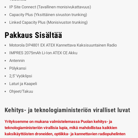
IP Site Connect (Tavallinen monisivukattavuus)
Capacity Plus (Yksittäinen sivuston trunking)
Linked Capacity Plus (Monisivuston trunking)
Pakkaus Sisältää
Motorola DP4801 EX ATEX Kannettava Kaksisuuntainen Radio
IMPRES 2075mAh Li-Ion ATEX CE Akku
Antennin
Pölykansi
2,5'' Vyöklipsi
Laturi ja Kaapeli
Ohjeet/Takuu
Kehitys- ja teknologiaministeriön viralliset luvat
Yrityksemme on mukana valmistelemassa Puolan kehitys- ja
teknologiaministeriön virallisia lupia, mikä mahdollistaa kaikkien
kaksikäyttöisten droneiden, optiikka- ja kannettavien radiopuhelinten