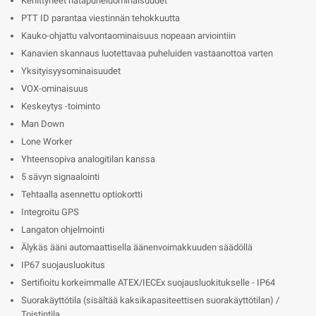
Kehittyneet hätäpuheluominaisuudet
PTT ID parantaa viestinnän tehokkuutta
Kauko-ohjattu valvontaominaisuus nopeaan arviointiin
Kanavien skannaus luotettavaa puheluiden vastaanottoa varten
Yksityisyysominaisuudet
VOX-ominaisuus
Keskeytys -toiminto
Man Down
Lone Worker
Yhteensopiva analogitilan kanssa
5 sävyn signaalointi
Tehtaalla asennettu optiokortti
Integroitu GPS
Langaton ohjelmointi
Älykäs ääni automaattisella äänenvoimakkuuden säädöllä
IP67 suojausluokitus
Sertifioitu korkeimmalle ATEX/IECEx suojausluokitukselle - IP64
Suorakäyttötila (sisältää kaksikapasiteettisen suorakäyttötilan) /
Toistintila