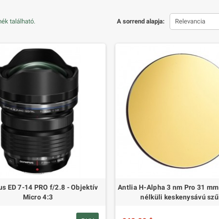
ék található.
A sorrend alapja:
Relevancia
s ED 7-14 PRO f/2.8 - Objektív
Antlia H-Alpha 3 nm Pro 31 mm
Micro 4:3
nélküli keskenysávú szű