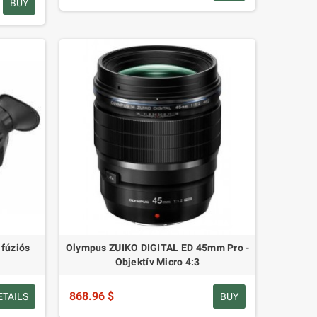
BUY
 fúziós
Olympus ZUIKO DIGITAL ED 45mm Pro -
Objektív Micro 4:3
868.96 $
ETAILS
BUY