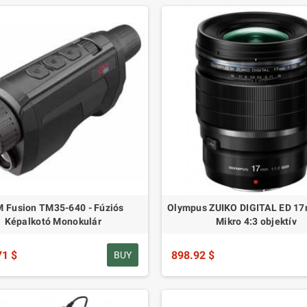
 Fusion TM35-640 - Fúziós
Olympus ZUIKO DIGITAL ED 17
Képalkotó Monokulár
Mikro 4:3 objektív
71 $
898.92 $
BUY