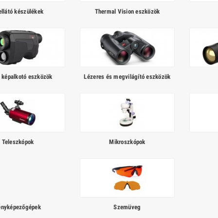
ellátó készülékek
Thermal Vision eszközök
 képalkotó eszközök
Lézeres és megvilágító eszközök
Teleszkópok
Mikroszkópok
ényképezőgépek
Szemüveg