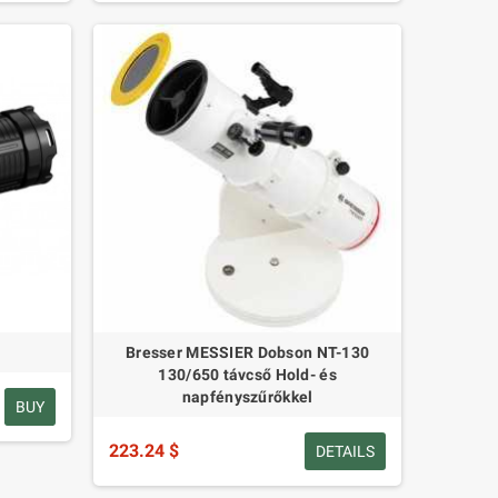
Bresser MESSIER Dobson NT-130
130/650 távcső Hold- és
napfényszűrőkkel
BUY
223.24 $
DETAILS