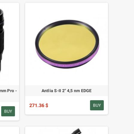
mm Pro -
Antlia S-II 2" 4,5 nm EDGE
271.36 $
BUY
BUY