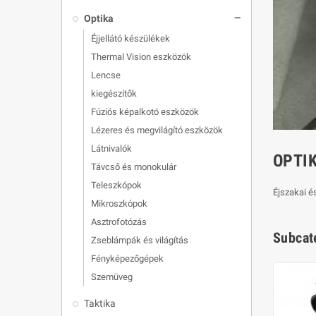
Optika
remove
Éjjellátó készülékek
Thermal Vision eszközök
Lencse
kiegészítők
Fúziós képalkotó eszközök
Lézeres és megvilágító eszközök
Látnivalók
OPTI
Távcső és monokulár
Teleszkópok
Éjszakai é
Mikroszkópok
Asztrofotózás
Subcat
Zseblámpák és világítás
Fényképezőgépek
Szemüveg
Taktika