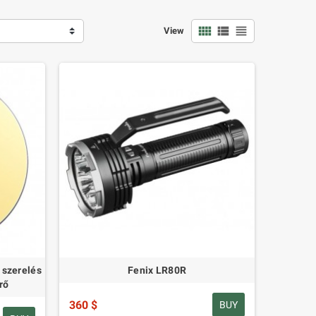
view_comfy
view_list
view_headline
View
 szerelés
Fenix LR80R
rő
360 $
BUY