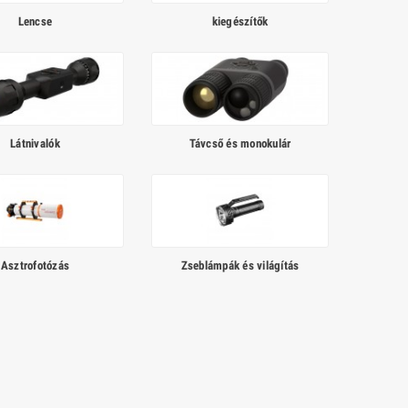
Lencse
kiegészítők
Látnivalók
Távcső és monokulár
Asztrofotózás
Zseblámpák és világítás