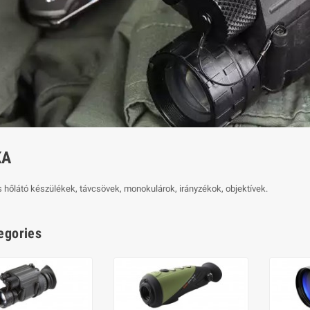
KA
s hőlátó készülékek, távcsövek, monokulárok, irányzékok, objektívek.
egories