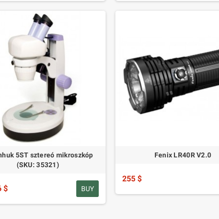
nhuk 5ST sztereó mikroszkóp
Fenix LR40R V2.0
(SKU: 35321)
255 $
6 $
BUY