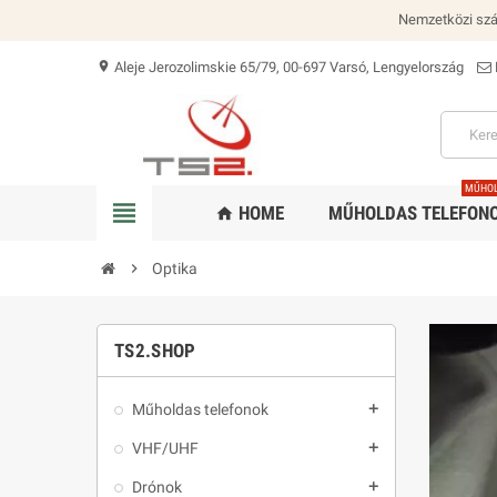
Nemzetközi szál
Aleje Jerozolimskie 65/79, 00-697 Varsó, Lengyelország
location_on
MŰHO
view_headline
HOME
MŰHOLDAS TELEFON
home
chevron_right
Optika
TS2.SHOP
Műholdas telefonok
add
VHF/UHF
add
Drónok
add