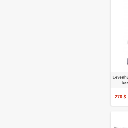
Levenhu
ka
270 $