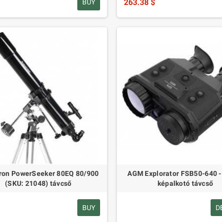
263.38 $
BUY
ron PowerSeeker 80EQ 80/900
AGM Explorator FSB50-640 -
(SKU: 21048) távcső
képalkotó távcső
BUY
D