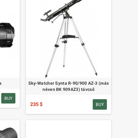
a
Sky-Watcher Synta R-90/900 AZ-3 (más
néven BK 909AZ3) távcső
BUY
235 $
BUY