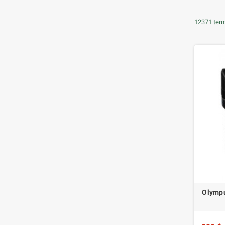
12371 term
Olympu