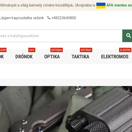
lítmányát a világ bármely címére kiszállítjuk, Ukrajnába is
ÁFA mentes ex
Lépjen kapcsolatba velünk
+48223645800
search
LDAK
UAV
KATONAI
KATONAI
ELEKTRO
OK
DRÓNOK
OPTIKA
TAKTIKA
ELEKTROMOS