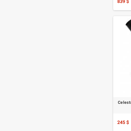
839 $
Celest
245 $