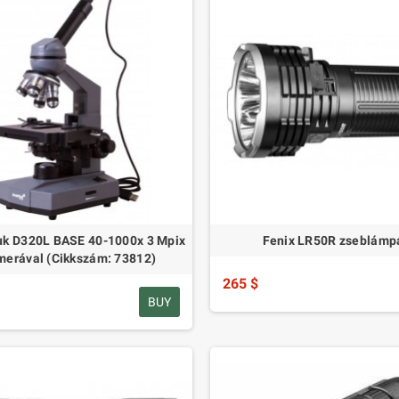
k D320L BASE 40-1000x 3 Mpix
Fenix LR50R zseblámp
merával (Cikkszám: 73812)
265 $
BUY