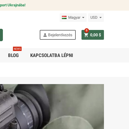
port Ukrajnába!
Magyar
USD
0
person
shopping_cart
Bejelentkezés
0,00 $
NEWS
BLOG
KAPCSOLATBA LÉPNI