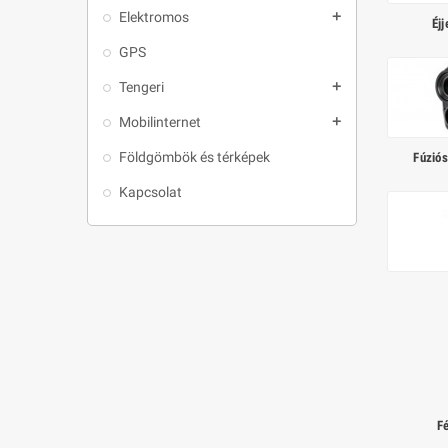
Elektromos
add
Éjj
GPS
Tengeri
add
Mobilinternet
add
Földgömbök és térképek
Fúziós
Kapcsolat
F