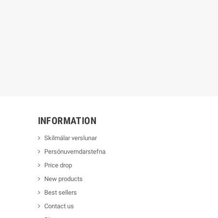
INFORMATION
Skilmálar verslunar
Persónuverndarstefna
Price drop
New products
Best sellers
Contact us