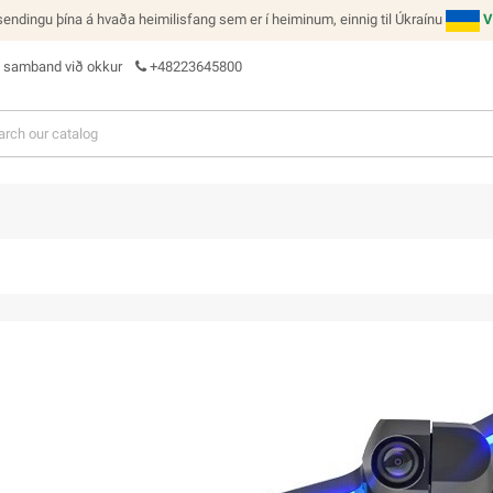
ndingu þína á hvaða heimilisfang sem er í heiminum, einnig til Úkraínu
V
 samband við okkur
+48223645800