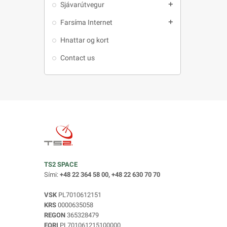
Sjávarútvegur
add
Farsíma Internet
add
Hnattar og kort
Contact us
TS2 SPACE
Sími:
+48 22 364 58 00, +48 22 630 70 70
VSK
PL7010612151
KRS
0000635058
REGON
365328479
EORI
PL701061215100000