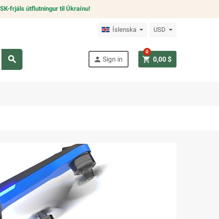
SK-frjáls útflutningur til Úkraínu!
Íslenska
USD
0
search
person
shopping_cart
Sign in
0,00 $