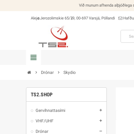
Við munum afhenda alþjóðlega se
Aleje Jerozolimskie 65/79, 00-697 Varsjá, Póllandi
Hafðu
staðsetning_á
view_headline
chevron_right
Drónar
chevron_right
Skydio
TS2.SHOP
Gervihnattasími
add
VHF/UHF
add
Drónar
remove