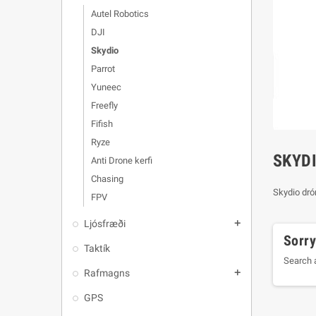
Autel Robotics
DJI
Skydio
Parrot
Yuneec
Freefly
Fifish
Ryze
SKYD
Anti Drone kerfi
Chasing
Skydio dró
FPV
Ljósfræði
add
Sorry
Taktík
Search a
Rafmagns
add
GPS