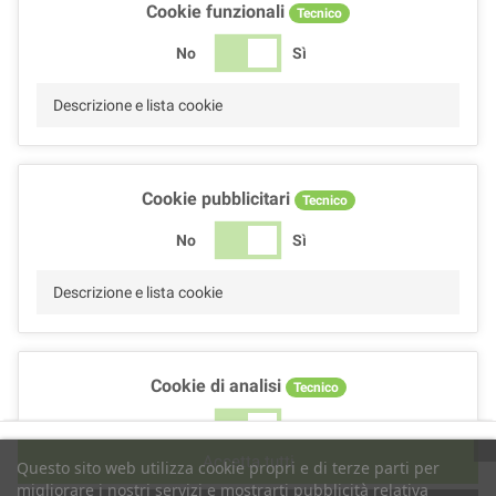
Cookie funzionali
Tecnico
No
Sì
Descrizione e lista cookie
Cookie pubblicitari
Tecnico
No
Sì
Descrizione e lista cookie
Cookie di analisi
Tecnico
No
Sì
Accetta tutti
Questo sito web utilizza cookie propri e di terze parti per
Descrizione e lista cookie
migliorare i nostri servizi e mostrarti pubblicità relativa