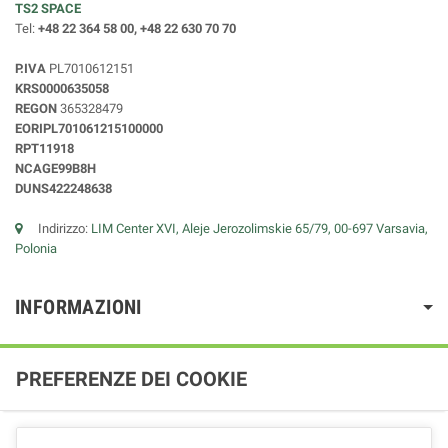
TS2 SPACE
Tel:
+48 22 364 58 00, +48 22 630 70 70
P.IVA
PL7010612151
KRS0000635058
REGON
365328479
EORIPL701061215100000
RPT11918
NCAGE99B8H
DUNS422248638
Indirizzo:
LIM Center XVI, Aleje Jerozolimskie 65/79, 00-697 Varsavia,
Polonia
INFORMAZIONI
PREFERENZE DEI COOKIE