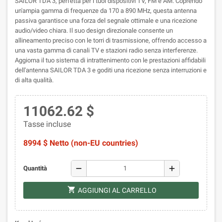
SAILOR TDA 3, perfetta per i tuoi dispositivi TV, FM e AM. Coprendo
un'ampia gamma di frequenze da 170 a 890 MHz, questa antenna
passiva garantisce una forza del segnale ottimale e una ricezione
audio/video chiara. Il suo design direzionale consente un
allineamento preciso con le torri di trasmissione, offrendo accesso a
una vasta gamma di canali TV e stazioni radio senza interferenze.
Aggiorna il tuo sistema di intrattenimento con le prestazioni affidabili
dell'antenna SAILOR TDA 3 e goditi una ricezione senza interruzioni e
di alta qualità.
11062.62 $
Tasse incluse
8994 $ Netto (non-EU countries)
remove
add
Quantità
shopping_cart
AGGIUNGI AL CARRELLO