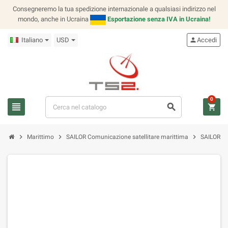
Consegneremo la tua spedizione internazionale a qualsiasi indirizzo nel
mondo, anche in Ucraina
Esportazione senza IVA in Ucraina!
Italiano
USD
person
Accedi
0
view_headline
search
shopping_cart
chevron_right
chevron_right
chevron_right
Marittimo
SAILOR Comunicazione satellitare marittima
SAILOR TD