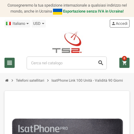
Consegneremo la tua spedizione internazionale a qualsiasi indirizzo nel
mondo, anche in Ucraina
Esportazione senza IVA in Ucraina!
Italiano
USD
person
Accedi
0
view_headline
search
shopping_cart
chevron_right
chevron_right
Telefoni satellitari
IsatPhone Link 100 Unità - Validità 90 Giorni