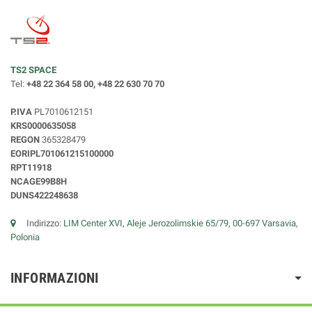
TS2 SPACE
Tel:
+48 22 364 58 00, +48 22 630 70 70
P.IVA
PL7010612151
KRS0000635058
REGON
365328479
EORIPL701061215100000
RPT11918
NCAGE99B8H
DUNS422248638
Indirizzo:
LIM Center XVI, Aleje Jerozolimskie 65/79, 00-697 Varsavia,
Polonia
INFORMAZIONI