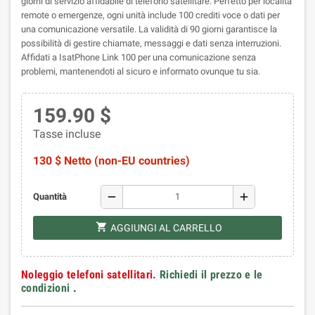
giorni di servizio affidabile di telefono satellitare. Perfetto per località
remote o emergenze, ogni unità include 100 crediti voce o dati per
una comunicazione versatile. La validità di 90 giorni garantisce la
possibilità di gestire chiamate, messaggi e dati senza interruzioni.
Affidati a IsatPhone Link 100 per una comunicazione senza
problemi, mantenendoti al sicuro e informato ovunque tu sia.
159.90 $
Tasse incluse
130 $ Netto (non-EU countries)
remove
add
Quantità
shopping_cart
AGGIUNGI AL CARRELLO
Noleggio telefoni satellitari.
Richiedi il prezzo e le
condizioni
.