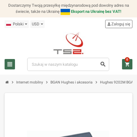
Dostarczymy Twoją przesyłkę międzynarodową pod dowolny adres na
świecie, także na Ukrainę
Eksport na Ukrainę bez VAT!
Polski
USD
person
Zaloguj się
0
view_headline
search
shopping_cart
chevron_right
chevron_right
chevron_right
Internet mobilny
BGAN Hughes i akcesoria
Hughes 9202M BGAN P