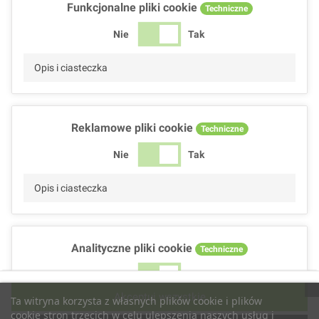
Funkcjonalne pliki cookie
Techniczne
Nie
Tak
Opis i ciasteczka
Reklamowe pliki cookie
Techniczne
Nie
Tak
Opis i ciasteczka
Analityczne pliki cookie
Techniczne
Nie
Tak
Akceptuj wszystkie
Ta witryna korzysta z własnych plików cookie i plików
Opis i ciasteczka
cookie stron trzecich w celu ulepszenia naszych usług i