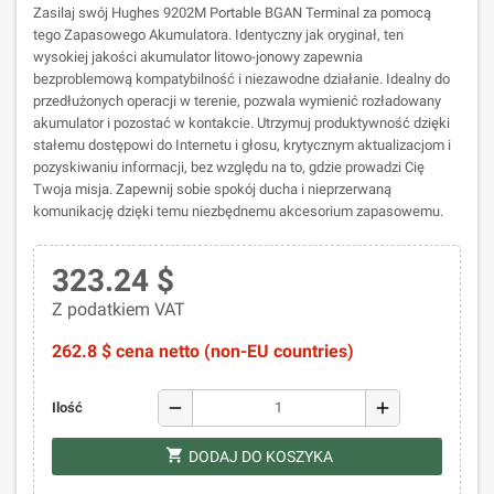
Zasilaj swój Hughes 9202M Portable BGAN Terminal za pomocą
tego Zapasowego Akumulatora. Identyczny jak oryginał, ten
wysokiej jakości akumulator litowo-jonowy zapewnia
bezproblemową kompatybilność i niezawodne działanie. Idealny do
przedłużonych operacji w terenie, pozwala wymienić rozładowany
akumulator i pozostać w kontakcie. Utrzymuj produktywność dzięki
stałemu dostępowi do Internetu i głosu, krytycznym aktualizacjom i
pozyskiwaniu informacji, bez względu na to, gdzie prowadzi Cię
Twoja misja. Zapewnij sobie spokój ducha i nieprzerwaną
komunikację dzięki temu niezbędnemu akcesorium zapasowemu.
323.24 $
Z podatkiem VAT
262.8 $ cena netto (non-EU countries)
remove
add
Ilość
shopping_cart
DODAJ DO KOSZYKA