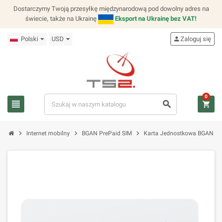
Dostarczymy Twoją przesyłkę międzynarodową pod dowolny adres na
świecie, także na Ukrainę
Eksport na Ukrainę bez VAT!
Polski
USD
person
Zaloguj się
0
view_headline
search
shopping_cart
chevron_right
chevron_right
chevron_right
Internet mobilny
BGAN PrePaid SIM
Karta Jednostkowa BGAN St