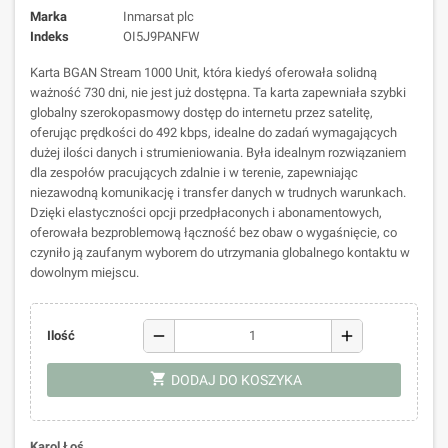
Marka
Inmarsat plc
Indeks
OI5J9PANFW
Karta BGAN Stream 1000 Unit, która kiedyś oferowała solidną
ważność 730 dni, nie jest już dostępna. Ta karta zapewniała szybki
globalny szerokopasmowy dostęp do internetu przez satelitę,
oferując prędkości do 492 kbps, idealne do zadań wymagających
dużej ilości danych i strumieniowania. Była idealnym rozwiązaniem
dla zespołów pracujących zdalnie i w terenie, zapewniając
niezawodną komunikację i transfer danych w trudnych warunkach.
Dzięki elastyczności opcji przedpłaconych i abonamentowych,
oferowała bezproblemową łączność bez obaw o wygaśnięcie, co
czyniło ją zaufanym wyborem do utrzymania globalnego kontaktu w
dowolnym miejscu.
remove
add
Ilość
shopping_cart
DODAJ DO KOSZYKA
Karol Łoś