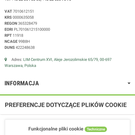
VAT
7010612151
KRS
0000635058
REGON
365328479
EORI
PL701061215100000
RPT
11918
NCAGE
99B8H
DUNS
422248638
Adres:
LIM Centrum XVI, Aleje Jerozolimskie 65/79, 00-697
Warszawa, Polska
INFORMACJA
PREFERENCJE DOTYCZĄCE PLIKÓW COOKIE
Funkcjonalne pliki cookie
Techniczne