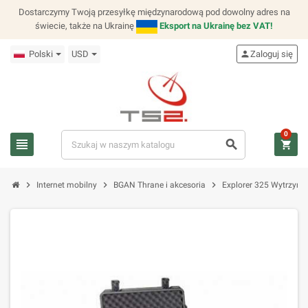
Dostarczymy Twoją przesyłkę międzynarodową pod dowolny adres na
świecie, także na Ukrainę
Eksport na Ukrainę bez VAT!
Polski
USD
person
Zaloguj się
0
view_headline
search
shopping_cart
chevron_right
chevron_right
chevron_right
Internet mobilny
BGAN Thrane i akcesoria
Explorer 325 Wytrzyma