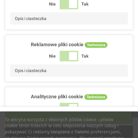
Nie
Tak
Opis i ciasteczka
Reklamowe pliki cookie
Techniczne
Nie
Tak
Opis i ciasteczka
Analityczne pliki cookie
Techniczne
Nie
Tak
Akceptuj wszystkie
Ta witryna korzysta z własnych plików cookie i plików
Opis i ciasteczka
cookie stron trzecich w celu ulepszenia naszych usług i
Akceptacja wyboru
pokazywać Ci reklamy związane z Twoimi preferencjami,
analizując Twoje nawyki nawigacja. Aby wyrazić zgodę na