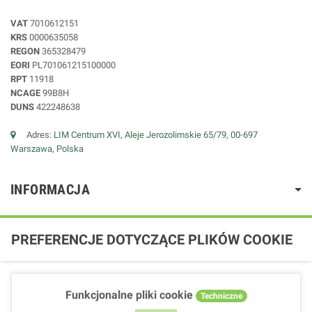
VAT
7010612151
KRS
0000635058
REGON
365328479
EORI
PL701061215100000
RPT
11918
NCAGE
99B8H
DUNS
422248638
Adres:
LIM Centrum XVI, Aleje Jerozolimskie 65/79, 00-697
Warszawa, Polska
INFORMACJA
PREFERENCJE DOTYCZĄCE PLIKÓW COOKIE
Funkcjonalne pliki cookie
Techniczne