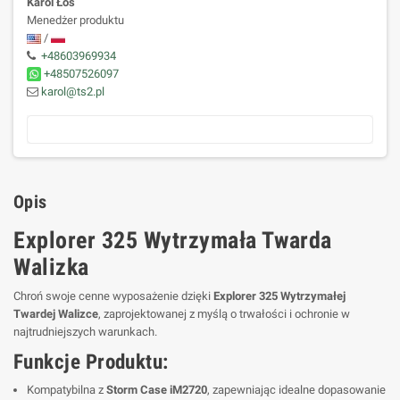
Karol Łoś
Menedżer produktu
/
+48603969934
+48507526097
karol@ts2.pl
Opis
Explorer 325 Wytrzymała Twarda
Walizka
Chroń swoje cenne wyposażenie dzięki
Explorer 325 Wytrzymałej
Twardej Walizce
, zaprojektowanej z myślą o trwałości i ochronie w
najtrudniejszych warunkach.
Funkcje Produktu:
Kompatybilna z
Storm Case iM2720
, zapewniając idealne dopasowanie