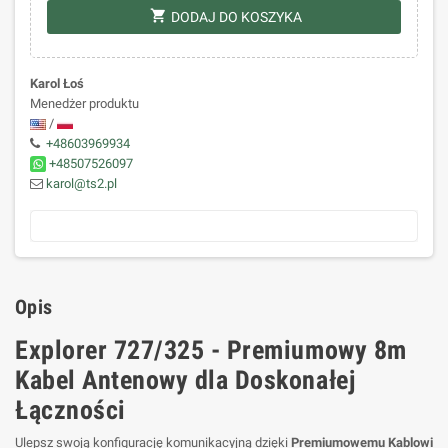
shopping_cart
DODAJ DO KOSZYKA
Karol Łoś
Menedżer produktu
/
+48603969934
+48507526097
karol@ts2.pl
Opis
Explorer 727/325 - Premiumowy 8m
Kabel Antenowy dla Doskonałej
Łączności
Ulepsz swoją konfigurację komunikacyjną dzięki
Premiumowemu Kablowi