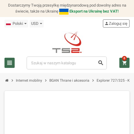
Dostarczymy Twoją przesyłkę międzynarodową pod dowolny adres na
świecie, także na Ukrainę
Eksport na Ukrainę bez VAT!
Polski
USD
person
Zaloguj się
0
view_headline
search
shopping_cart
chevron_right
chevron_right
chevron_right
Internet mobilny
BGAN Thrane i akcesoria
Explorer 727/325 - Kab