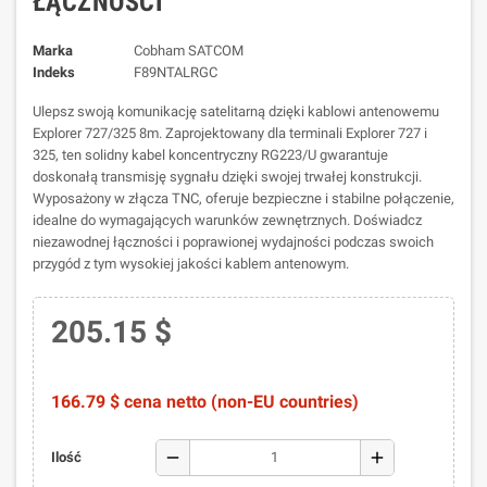
ŁĄCZNOŚCI
Marka
Cobham SATCOM
Indeks
F89NTALRGC
Ulepsz swoją komunikację satelitarną dzięki kablowi antenowemu
Explorer 727/325 8m. Zaprojektowany dla terminali Explorer 727 i
325, ten solidny kabel koncentryczny RG223/U gwarantuje
doskonałą transmisję sygnału dzięki swojej trwałej konstrukcji.
Wyposażony w złącza TNC, oferuje bezpieczne i stabilne połączenie,
idealne do wymagających warunków zewnętrznych. Doświadcz
niezawodnej łączności i poprawionej wydajności podczas swoich
przygód z tym wysokiej jakości kablem antenowym.
205.15 $
166.79 $ cena netto (non-EU countries)
remove
add
Ilość