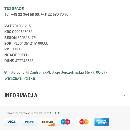
TS2 SPACE
Tel:
+48 22 364 58 00, +48 22 630 70 70
VAT
7010612151
KRS
0000635058
REGON
365328479
EORI
PL701061215100000
RPT
11918
NCAGE
99B8H
DUNS
422248638
Adres:
LIM Centrum XVI, Aleje Jerozolimskie 65/79, 00-697
Warszawa, Polska
INFORMACJA
Prawa autorskie © 2019
TS2 SPACE