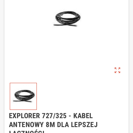
zoom_out_map
EXPLORER 727/325 - KABEL
ANTENOWY 8M DLA LEPSZEJ