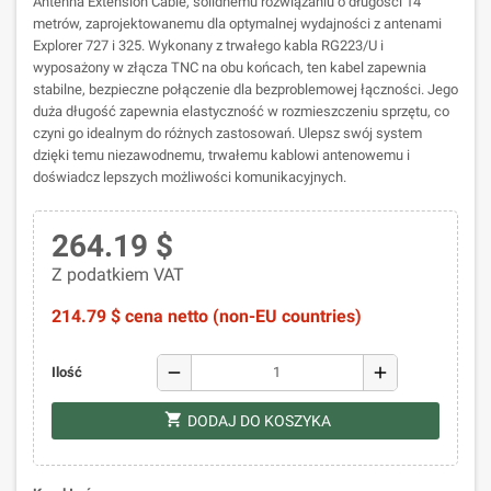
Antenna Extension Cable, solidnemu rozwiązaniu o długości 14
metrów, zaprojektowanemu dla optymalnej wydajności z antenami
Explorer 727 i 325. Wykonany z trwałego kabla RG223/U i
wyposażony w złącza TNC na obu końcach, ten kabel zapewnia
stabilne, bezpieczne połączenie dla bezproblemowej łączności. Jego
duża długość zapewnia elastyczność w rozmieszczeniu sprzętu, co
czyni go idealnym do różnych zastosowań. Ulepsz swój system
dzięki temu niezawodnemu, trwałemu kablowi antenowemu i
doświadcz lepszych możliwości komunikacyjnych.
264.19 $
Z podatkiem VAT
214.79 $ cena netto (non-EU countries)
remove
add
Ilość
shopping_cart
DODAJ DO KOSZYKA