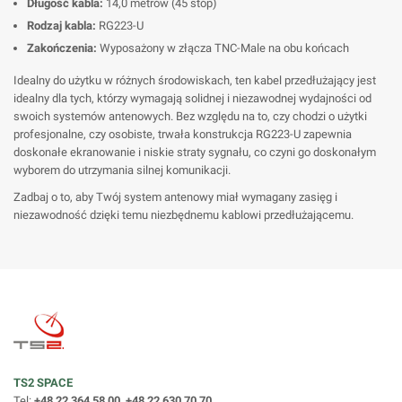
Długość kabla:
14,0 metrów (45 stóp)
Rodzaj kabla:
RG223-U
Zakończenia:
Wyposażony w złącza TNC-Male na obu końcach
Idealny do użytku w różnych środowiskach, ten kabel przedłużający jest
idealny dla tych, którzy wymagają solidnej i niezawodnej wydajności od
swoich systemów antenowych. Bez względu na to, czy chodzi o użytki
profesjonalne, czy osobiste, trwała konstrukcja RG223-U zapewnia
doskonałe ekranowanie i niskie straty sygnału, co czyni go doskonałym
wyborem do utrzymania silnej komunikacji.
Zadbaj o to, aby Twój system antenowy miał wymagany zasięg i
niezawodność dzięki temu niezbędnemu kablowi przedłużającemu.
TS2 SPACE
Tel:
+48 22 364 58 00, +48 22 630 70 70