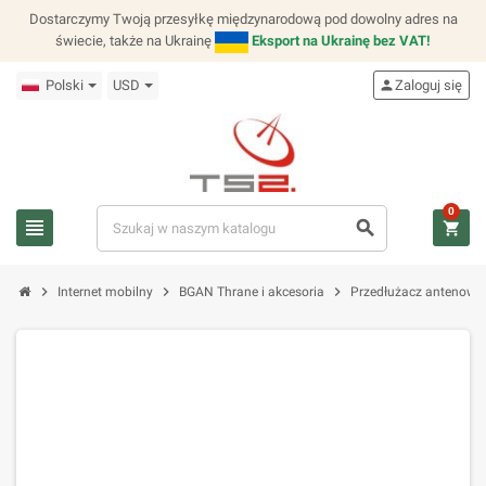
Dostarczymy Twoją przesyłkę międzynarodową pod dowolny adres na
świecie, także na Ukrainę
Eksport na Ukrainę bez VAT!
Polski
USD
person
Zaloguj się
0
view_headline
search
shopping_cart
chevron_right
chevron_right
chevron_right
Internet mobilny
BGAN Thrane i akcesoria
Przedłużacz antenowy E