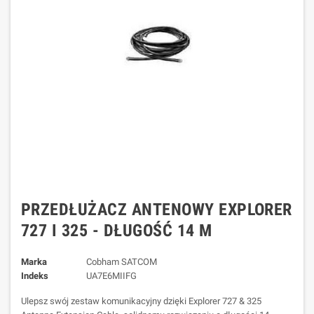
PRZEDŁUŻACZ ANTENOWY EXPLORER
727 I 325 - DŁUGOŚĆ 14 M
Marka
Cobham SATCOM
Indeks
UA7E6MIIFG
Ulepsz swój zestaw komunikacyjny dzięki Explorer 727 & 325