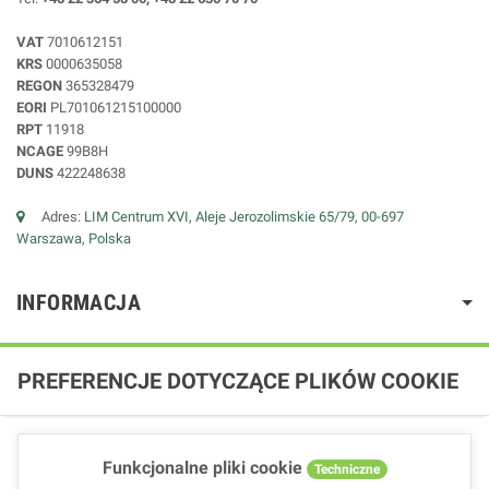
VAT
7010612151
KRS
0000635058
REGON
365328479
EORI
PL701061215100000
RPT
11918
NCAGE
99B8H
DUNS
422248638
Adres:
LIM Centrum XVI, Aleje Jerozolimskie 65/79, 00-697
Warszawa, Polska
INFORMACJA
PREFERENCJE DOTYCZĄCE PLIKÓW COOKIE
Funkcjonalne pliki cookie
Techniczne