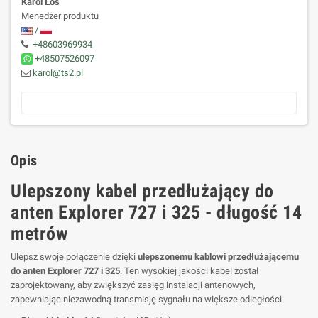
Karol Łoś
Menedżer produktu
/
+48603969934
+48507526097
karol@ts2.pl
Opis
Ulepszony kabel przedłużający do
anten Explorer 727 i 325 - długość 14
metrów
Ulepsz swoje połączenie dzięki
ulepszonemu kablowi przedłużającemu
do anten Explorer 727 i 325
. Ten wysokiej jakości kabel został
zaprojektowany, aby zwiększyć zasięg instalacji antenowych,
zapewniając niezawodną transmisję sygnału na większe odległości.