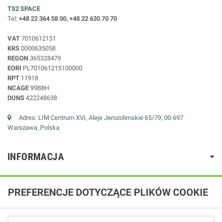
TS2 SPACE
Tel:
+48 22 364 58 00, +48 22 630 70 70
VAT
7010612151
KRS
0000635058
REGON
365328479
EORI
PL701061215100000
RPT
11918
NCAGE
99B8H
DUNS
422248638
Adres:
LIM Centrum XVI, Aleje Jerozolimskie 65/79, 00-697
Warszawa, Polska
INFORMACJA
PREFERENCJE DOTYCZĄCE PLIKÓW COOKIE