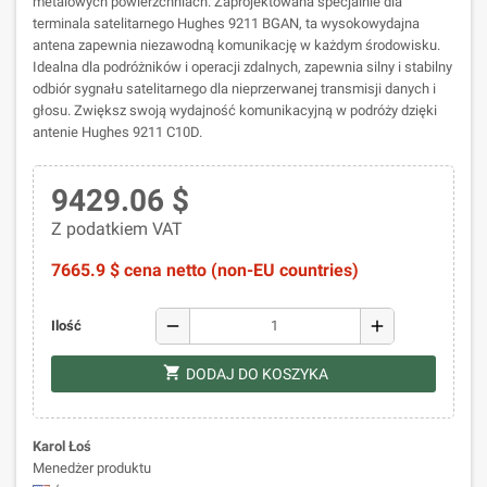
metalowych powierzchniach. Zaprojektowana specjalnie dla
terminala satelitarnego Hughes 9211 BGAN, ta wysokowydajna
antena zapewnia niezawodną komunikację w każdym środowisku.
Idealna dla podróżników i operacji zdalnych, zapewnia silny i stabilny
odbiór sygnału satelitarnego dla nieprzerwanej transmisji danych i
głosu. Zwiększ swoją wydajność komunikacyjną w podróży dzięki
antenie Hughes 9211 C10D.
9429.06 $
Z podatkiem VAT
7665.9 $ cena netto (non-EU countries)
remove
add
Ilość
shopping_cart
DODAJ DO KOSZYKA
Karol Łoś
Menedżer produktu