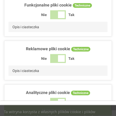
Funkcjonalne pliki cookie
Techniczne
Nie
Tak
Opis i ciasteczka
Reklamowe pliki cookie
Techniczne
Nie
Tak
Opis i ciasteczka
Analityczne pliki cookie
Techniczne
Nie
Tak
Akceptuj wszystkie
Ta witryna korzysta z własnych plików cookie i plików
Opis i ciasteczka