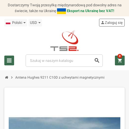
Dostarczymy Twoją przesyłkę międzynarodową pod dowolny adres na
świecie, także na Ukrainę
Eksport na Ukrainę bez VAT!
Polski
USD
person
Zaloguj się
0
view_headline
search
shopping_cart
chevron_right
Antena Hughes 9211 C10D z uchwytami magnetycznymi