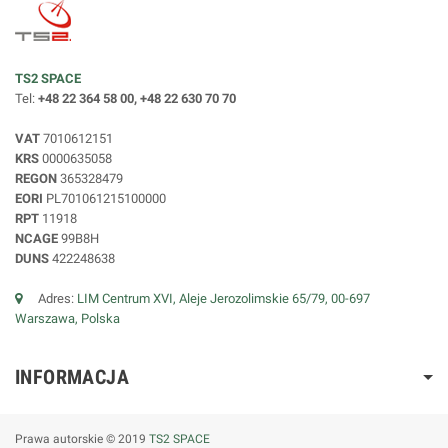
TS2 SPACE
Tel:
+48 22 364 58 00, +48 22 630 70 70
VAT
7010612151
KRS
0000635058
REGON
365328479
EORI
PL701061215100000
RPT
11918
NCAGE
99B8H
DUNS
422248638
Adres:
LIM Centrum XVI, Aleje Jerozolimskie 65/79, 00-697
Warszawa, Polska
INFORMACJA
Prawa autorskie © 2019
TS2 SPACE