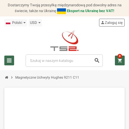
Dostarczymy Twoją przesyłkę międzynarodową pod dowolny adres na
świecie, także na Ukrainę
Eksport na Ukrainę bez VAT!
Polski
USD
person
Zaloguj się
0
view_headline
search
shopping_cart
chevron_right
Magnetyczne Uchwyty Hughes 9211 C11