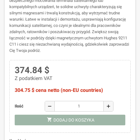
bezpiecznego mocowania terminala satelitarnego lub
kompatybilnych urządzeń, te solidne uchwyty charakteryzują się
silnymi magnesami i trwałą konstrukcją, aby wytrzymać trudne
warunki. Łatwe w instalacji i demontażu, usprawniają konfigurację
komunikacji satelitarnej, co czyni je idealnymi dla pracowników
zdalnych, ratowników i poszukiwaczy przygód. Zwiększ swoją
łączność w podróży dzięki magnetycznym uchwytom Hughes 9211
C11 i ciesz się niezachwianą wydajnością, gdziekolwiek zaprowadzi
Cię Twoja podróż.
374.84 $
Z podatkiem VAT
304.75 $ cena netto (non-EU countries)
remove
add
Ilość
shopping_cart
DODAJ DO KOSZYKA