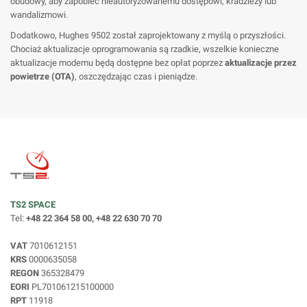
obudowy, aby zapobiec nieautoryzowanemu dostępowi, kradzieży lub
wandalizmowi.
Dodatkowo, Hughes 9502 został zaprojektowany z myślą o przyszłości.
Chociaż aktualizacje oprogramowania są rzadkie, wszelkie konieczne
aktualizacje modemu będą dostępne bez opłat poprzez
aktualizacje przez
powietrze (OTA)
, oszczędzając czas i pieniądze.
TS2 SPACE
Tel:
+48 22 364 58 00, +48 22 630 70 70
VAT
7010612151
KRS
0000635058
REGON
365328479
EORI
PL701061215100000
RPT
11918