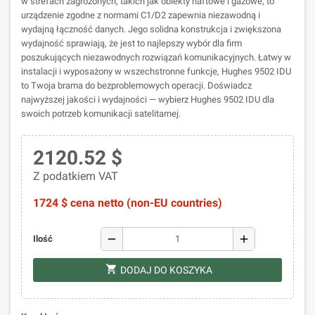
w strefach zagrożonych, takich jak obiekty naftowe i gazowe, to
urządzenie zgodne z normami C1/D2 zapewnia niezawodną i
wydajną łączność danych. Jego solidna konstrukcja i zwiększona
wydajność sprawiają, że jest to najlepszy wybór dla firm
poszukujących niezawodnych rozwiązań komunikacyjnych. Łatwy w
instalacji i wyposażony w wszechstronne funkcje, Hughes 9502 IDU
to Twoja brama do bezproblemowych operacji. Doświadcz
najwyższej jakości i wydajności — wybierz Hughes 9502 IDU dla
swoich potrzeb komunikacji satelitarnej.
2120.52 $
Z podatkiem VAT
1724 $ cena netto (non-EU countries)
remove
add
Ilość
shopping_cart
DODAJ DO KOSZYKA