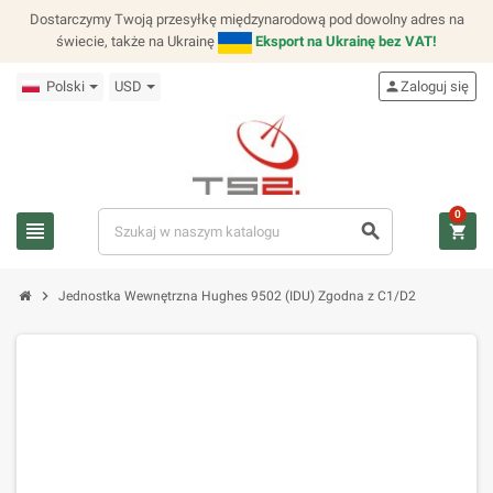
Dostarczymy Twoją przesyłkę międzynarodową pod dowolny adres na
świecie, także na Ukrainę
Eksport na Ukrainę bez VAT!
Polski
USD
person
Zaloguj się
0
view_headline
search
shopping_cart
chevron_right
Jednostka Wewnętrzna Hughes 9502 (IDU) Zgodna z C1/D2