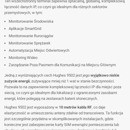
Ten wszechstronny terminal zapewnia opłacalną, globalną, kompleksową
łączność danych IP, co czyni go idealnym dla różnych sektorów
przemysłowych, w tym:
Monitorowanie Środowiska
Aplikacje SmartGrid
Monitorowanie Rurociągów
Monitorowanie Sprężarek
Automatyzacja Miejsc Odwiertowych
Monitoring Wideo
Zarządzanie Poza Pasmem dla Komunikacji na Miejscu Głównym
Jedną z wyróżniających cech Hughes 9502 jest jego
wyjątkowo niskie
zużycie energii
, zużywające mniej niż 1 wat w stanie bezczynności.
Pozwala to na zapewnienie kompleksowej łączności IP dla miejsc poza
siecią, co czyni go idealnym dla lokalizacji z ograniczonymi zasobami
energii, które polegają na zestawach baterii słonecznych.
Hughes 9502 jest wyposażony w
10 metrów kabla RF
, co daje
elastyczność w umieszczeniu anteny zdalnie od transceivera. Ta funkcja
jest szczególnie przydatna w skomplikowanych instalacjach, gdzie
konieczne jest zabezpieczenie karty SIM wewnątrz pomieszczenia lub