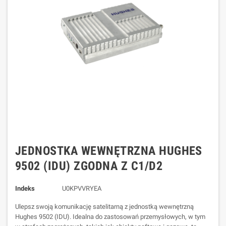
JEDNOSTKA WEWNĘTRZNA HUGHES
9502 (IDU) ZGODNA Z C1/D2
Indeks
U0KPVVRYEA
Ulepsz swoją komunikację satelitarną z jednostką wewnętrzną
Hughes 9502 (IDU). Idealna do zastosowań przemysłowych, w tym