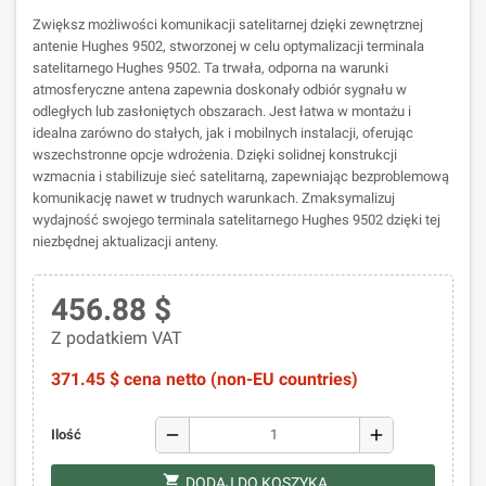
Zwiększ możliwości komunikacji satelitarnej dzięki zewnętrznej
antenie Hughes 9502, stworzonej w celu optymalizacji terminala
satelitarnego Hughes 9502. Ta trwała, odporna na warunki
atmosferyczne antena zapewnia doskonały odbiór sygnału w
odległych lub zasłoniętych obszarach. Jest łatwa w montażu i
idealna zarówno do stałych, jak i mobilnych instalacji, oferując
wszechstronne opcje wdrożenia. Dzięki solidnej konstrukcji
wzmacnia i stabilizuje sieć satelitarną, zapewniając bezproblemową
komunikację nawet w trudnych warunkach. Zmaksymalizuj
wydajność swojego terminala satelitarnego Hughes 9502 dzięki tej
niezbędnej aktualizacji anteny.
456.88 $
Z podatkiem VAT
371.45 $ cena netto (non-EU countries)
remove
add
Ilość
shopping_cart
DODAJ DO KOSZYKA