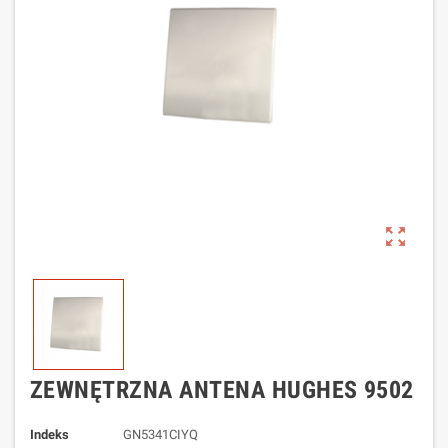
zoom_out_map
ZEWNĘTRZNA ANTENA HUGHES 9502
Indeks
GN5341CIYQ