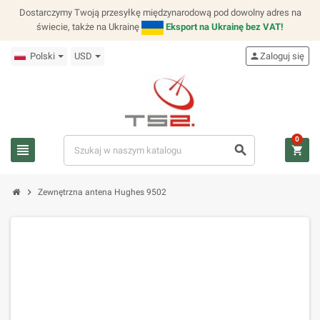
Dostarczymy Twoją przesyłkę międzynarodową pod dowolny adres na
świecie, także na Ukrainę
Eksport na Ukrainę bez VAT!
Polski
USD
person
Zaloguj się
0
view_headline
search
shopping_cart
chevron_right
Zewnętrzna antena Hughes 9502