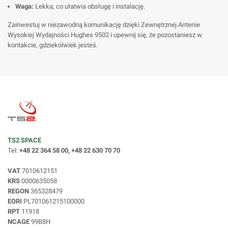
Waga:
Lekka, co ułatwia obsługę i instalację.
Zainwestuj w niezawodną komunikację dzięki Zewnętrznej Antenie
Wysokiej Wydajności Hughes 9502 i upewnij się, że pozostaniesz w
kontakcie, gdziekolwiek jesteś.
TS2 SPACE
Tel:
+48 22 364 58 00, +48 22 630 70 70
VAT
7010612151
KRS
0000635058
REGON
365328479
EORI
PL701061215100000
RPT
11918
NCAGE
99B8H