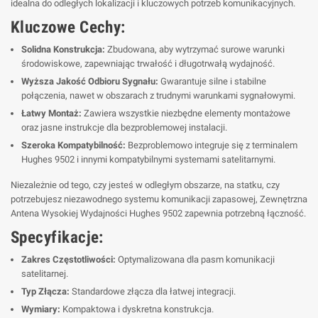
idealna do odległych lokalizacji i kluczowych potrzeb komunikacyjnych.
Kluczowe Cechy:
Solidna Konstrukcja:
Zbudowana, aby wytrzymać surowe warunki
środowiskowe, zapewniając trwałość i długotrwałą wydajność.
Wyższa Jakość Odbioru Sygnału:
Gwarantuje silne i stabilne
połączenia, nawet w obszarach z trudnymi warunkami sygnałowymi.
Łatwy Montaż:
Zawiera wszystkie niezbędne elementy montażowe
oraz jasne instrukcje dla bezproblemowej instalacji.
Szeroka Kompatybilność:
Bezproblemowo integruje się z terminalem
Hughes 9502 i innymi kompatybilnymi systemami satelitarnymi.
Niezależnie od tego, czy jesteś w odległym obszarze, na statku, czy
potrzebujesz niezawodnego systemu komunikacji zapasowej, Zewnętrzna
Antena Wysokiej Wydajności Hughes 9502 zapewnia potrzebną łączność.
Specyfikacje:
Zakres Częstotliwości:
Optymalizowana dla pasm komunikacji
satelitarnej.
Typ Złącza:
Standardowe złącza dla łatwej integracji.
Wymiary:
Kompaktowa i dyskretna konstrukcja.