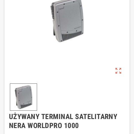
zoom_out_map
UŻYWANY TERMINAL SATELITARNY
NERA WORLDPRO 1000