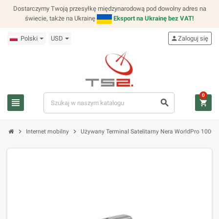
Dostarczymy Twoją przesyłkę międzynarodową pod dowolny adres na
świecie, także na Ukrainę
Eksport na Ukrainę bez VAT!
Polski
USD
person
Zaloguj się
0
view_headline
search
shopping_cart
chevron_right
chevron_right
Internet mobilny
Używany Terminal Satelitarny Nera WorldPro 1000