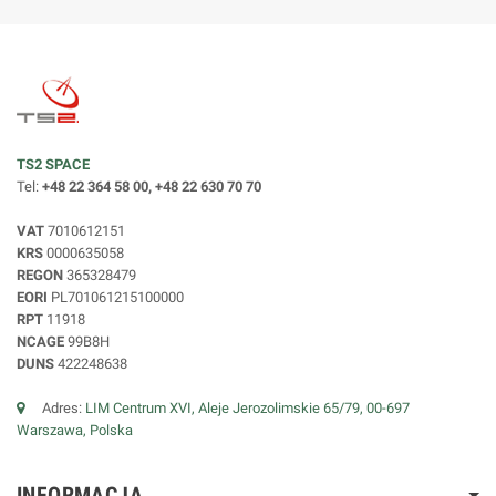
TS2 SPACE
Tel:
+48 22 364 58 00, +48 22 630 70 70
VAT
7010612151
KRS
0000635058
REGON
365328479
EORI
PL701061215100000
RPT
11918
NCAGE
99B8H
DUNS
422248638
Adres:
LIM Centrum XVI, Aleje Jerozolimskie 65/79, 00-697
Warszawa, Polska
INFORMACJA