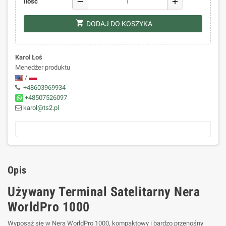
remove
add
Ilość
shopping_cart
DODAJ DO KOSZYKA
Karol Łoś
Menedżer produktu
/
+48603969934
+48507526097
karol@ts2.pl
Opis
Używany Terminal Satelitarny Nera
WorldPro 1000
Wyposaż się w Nera WorldPro 1000, kompaktowy i bardzo przenośny