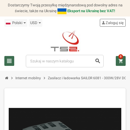
Dostarczymy Twoją przesyłkę międzynarodową pod dowolny adres na
świecie, także na Ukrainę
Eksport na Ukrainę bez VAT!
Polski
USD
person
Zaloguj się
0
view_headline
search
shopping_cart
chevron_right
chevron_right
Internet mobilny
Zasilacz i ładowarka SAILOR 6081 - 300W/28V DC 