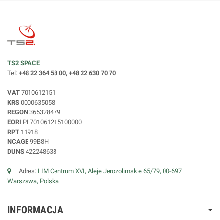
TS2 SPACE
Tel:
+48 22 364 58 00, +48 22 630 70 70
VAT
7010612151
KRS
0000635058
REGON
365328479
EORI
PL701061215100000
RPT
11918
NCAGE
99B8H
DUNS
422248638
Adres:
LIM Centrum XVI, Aleje Jerozolimskie 65/79, 00-697
Warszawa, Polska
INFORMACJA