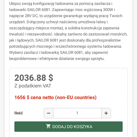
Ulepsz swoją konfigurację ładowania za pomocą zasilacza i
ładowarki SAILOR 6081. Zapewniając moc wyjściową 300W i
napięcie 28V DC, to urządzenie gwarantuje wydajną pracę Twoich
urządzeń. Dołączony uchwyt naścienny umożliwia łatwy i
oszczędzający miejsce montaż, a solidna konstrukcja zapewnia
trwałość i niezawodność. Idealny zarówno do zastosowań morskich,
jak i lądowych, SAILOR 6081 jest doskonały dla profesjonalistów
potrzebujących mocnego i wszechstronnego systemu ładowania.
Wybierz zasilacz i ładowarkę SAILOR 6081, aby zapewnić
bezproblemowe i efektywne działanie swojego sprzętu.
2036.88 $
Z podatkiem VAT
1656 $ cena netto (non-EU countries)
remove
add
Ilość
shopping_cart
DODAJ DO KOSZYKA