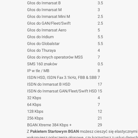
Głos do Inmarsat B
3.5
Głos do Inmarsat M
3
Głos do Inmarsat Mini M
2.5
Głos do GAN/Fleet/Swift
2.5
Głos do Inmarsat Aero
5
Głos do Iridium
5.5
Głos do Globalstar
5.5
Głos do Thuraya
4
Głos do innych operatorów MSS
7
SMS 160 znaków
0.5
IP w tle / MB
8
ISDN HSD, ISDN Fax 3.1kHz, FBB & SBB
7
ISDN do Inmarsat B HSD
17
ISDN do Inmarsat GAN/Fleet/Swift HSD
15
32 Kbps
4
64 Kbps
7
128 Kbps
12
256 Kbps
21
BGAN Xtreme 384 Kbps +
29
Z
Pakietem Startowym BGAN
możesz cieszyć się elastycznymi
wykonujesz połączenia głosowe, czy korzystasz z usług danych,