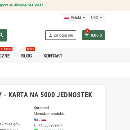
sport na Ukrainę bez VAT!
Polski
USD
0
arch
person
shopping_cart
Zaloguj się
0,00 $
ELEKTRO
NEWS
CZNE
BLOG
KONTAKT
Y - KARTA NA 5000 JEDNOSTEK
Karol Łoś
Menedżer produktu
/
12 miesięcy -
+48603969934
ryjnych, ten