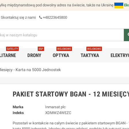
łkę międzynarodową pod dowolny adres na świecie, także na Ukrainę
Ek
Skontaktuj się z nami
+48223645800
se
SATELITY
BSP
WOJSKOWE
WOJSKOWE
LITARNE
DRONY
OPTYKA
TAKTYKA
ELEKTRY
iesięcy - Karta na 5000 Jednostek
PAKIET STARTOWY BGAN - 12 MIESIĘC
Marka
Inmarsat plc
Indeks
XDMWZ4WEZC
Pozostań w kontakcie na całym świecie z pakietem startowym BGAN - 
karta 5000 jednostek. Idealny do pracy zdalnej, podróży lub sytuacji awa