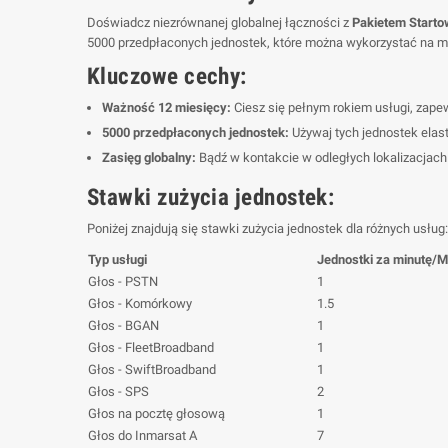
Doświadcz niezrównanej globalnej łączności z
Pakietem Star
5000 przedpłaconych jednostek, które można wykorzystać na min
Kluczowe cechy:
Ważność 12 miesięcy:
Ciesz się pełnym rokiem usługi, zape
5000 przedpłaconych jednostek:
Używaj tych jednostek elas
Zasięg globalny:
Bądź w kontakcie w odległych lokalizacjach dz
Stawki zużycia jednostek:
Poniżej znajdują się stawki zużycia jednostek dla różnych usług:
Typ usługi
Jednostki za minutę/
Głos - PSTN
1
Głos - Komórkowy
1.5
Głos - BGAN
1
Głos - FleetBroadband
1
Głos - SwiftBroadband
1
Głos - SPS
2
Głos na pocztę głosową
1
Głos do Inmarsat A
7