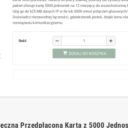
pakiet oferuje kartę 5000 jednostek na 12 miesięcy do wszechstronnej 
Użyj go do 625 MB danych IP w tle lub 5000 minut połączeń głosowych
Doświadcz niezawodnej łączności, gdziekolwiek jesteś, dzięki temu n
rozwiązaniu komunikacyjnemu.
remove
add
Ilość
shopping_cart
DODAJ DO KOSZYKA
ap
ięczna Przedpłacona Karta z 5000 Jedno