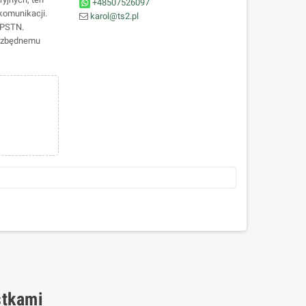
+48507526097
komunikacji.
karol@ts2.pl
/PSTN.
iezbędnemu
stkami