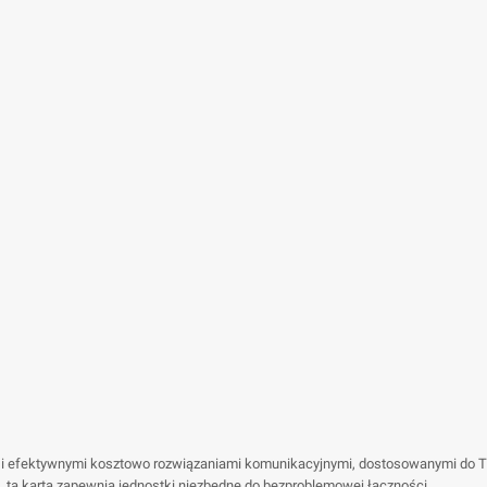
 i efektywnymi kosztowo rozwiązaniami komunikacyjnymi, dostosowanymi do Two
 ta karta zapewnia jednostki niezbędne do bezproblemowej łączności.