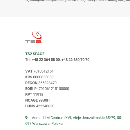
TS2 SPACE
Tel:
+48 22 364 58 00, +48 22 630 70 70
VAT
7010612151
KRS
0000635058
REGON
365328479
EORI
PL701061215100000
RPT
11918
NCAGE
99B8H
DUNS
422248638
Adres:
LIM Centrum XVI, Aleje Jerozolimskie 65/79, 00-
697 Warszawa, Polska