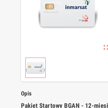
zoom_out_m
Opis
Pakiet Startowy BGAN - 12-mies