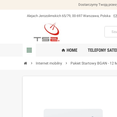
Dostarczymy Twoją przesy
Alejach Jerozolimskich 65/79, 00-697 Warszawa, Polska
lokalizacja_na
view_headline
HOME
TELEFONY SATE
home
chevron_right
Internet mobilny
chevron_right
Pakiet Startowy BGAN - 12 M