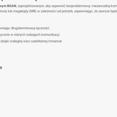
towym BGAN
, zaprojektowanym, aby zapewnić bezproblemową i niezawodną komuni
uty lub megabajty (MB) w zależności od potrzeb, zapewniając, że zawsze będzie
wniając długoterminową łączność.
tycznie w różnych rodzajach komunikacji.
ięki rozległej sieci satelitarnej Inmarsat.
MB