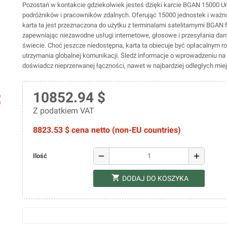
Pozostań w kontakcie gdziekolwiek jesteś dzięki karcie BGAN 15000 Unit
podróżników i pracowników zdalnych. Oferując 15000 jednostek i ważno
karta ta jest przeznaczona do użytku z terminalami satelitarnymi BGAN 
zapewniając niezawodne usługi internetowe, głosowe i przesyłania da
świecie. Choć jeszcze niedostępna, karta ta obiecuje być opłacalnym 
utrzymania globalnej komunikacji. Śledź informacje o wprowadzeniu na 
doświadcz nieprzerwanej łączności, nawet w najbardziej odległych mie
10852.94 $
ap
Z podatkiem VAT
8823.53 $ cena netto (non-EU countries)
remove
add
Ilość
shopping_cart
DODAJ DO KOSZYKA