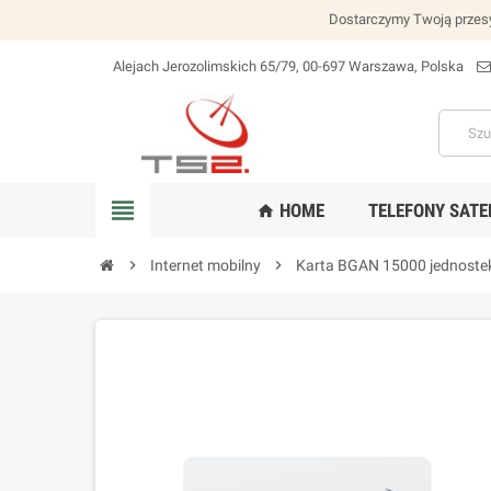
Dostarczymy Twoją przesy
Alejach Jerozolimskich 65/79, 00-697 Warszawa, Polska
lokalizacja_na
view_headline
HOME
TELEFONY SATE
home
chevron_right
Internet mobilny
chevron_right
Karta BGAN 15000 jednostek 