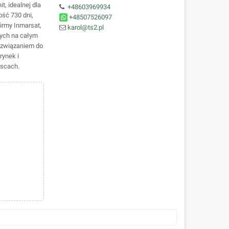
, idealnej dla
+48603969934
ść 730 dni,
+48507526097
firmy Inmarsat,
karol@ts2.pl
nych na całym
rozwiązaniem do
rynek i
jscach.