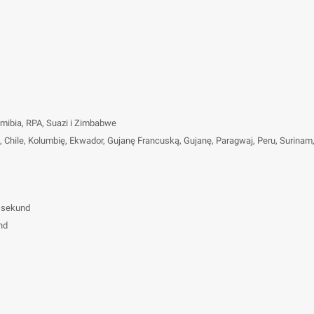
mibia, RPA, Suazi i Zimbabwe
, Chile, Kolumbię, Ekwador, Gujanę Francuską, Gujanę, Paragwaj, Peru, Surinam
5 sekund
nd