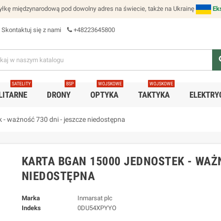
łkę międzynarodową pod dowolny adres na świecie, także na Ukrainę
Ek
Skontaktuj się z nami
+48223645800
se
SATELITY
BSP
WOJSKOWE
WOJSKOWE
LITARNE
DRONY
OPTYKA
TAKTYKA
ELEKTRY
- ważność 730 dni - jeszcze niedostępna
KARTA BGAN 15000 JEDNOSTEK - WAŻN
NIEDOSTĘPNA
Marka
Inmarsat plc
Indeks
0DU54XPYYO