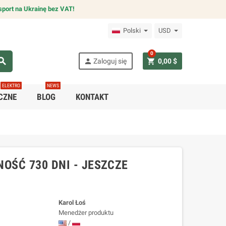
sport na Ukrainę bez VAT!
Polski
USD
0
arch
person
shopping_cart
Zaloguj się
0,00 $
ELEKTRO
NEWS
CZNE
BLOG
KONTAKT
OŚĆ 730 DNI - JESZCZE
Karol Łoś
Menedżer produktu
/