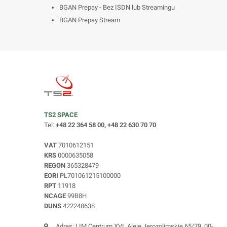
BGAN Prepay - Bez ISDN lub Streamingu
BGAN Prepay Stream
TS2 SPACE
Tel:
+48 22 364 58 00, +48 22 630 70 70
VAT
7010612151
KRS
0000635058
REGON
365328479
EORI
PL701061215100000
RPT
11918
NCAGE
99B8H
DUNS
422248638
Adres:
LIM Centrum XVI, Aleje Jerozolimskie 65/79, 00-