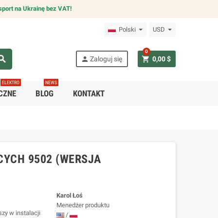
sport na Ukrainę bez VAT!
Polski
USD
0
arch
person
shopping_cart
Zaloguj się
0,00 $
ELEKTRO
NEWS
CZNE
BLOG
KONTAKT
YCH 9502 (WERSJA
Karol Łoś
Menedżer produktu
zy w instalacji
/