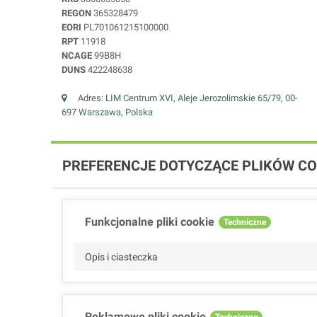
REGON
365328479
EORI
PL701061215100000
RPT
11918
NCAGE
99B8H
DUNS
422248638
Adres:
LIM Centrum XVI, Aleje Jerozolimskie 65/79, 00-
697 Warszawa, Polska
PREFERENCJE DOTYCZĄCE PLIKÓW CO
Funkcjonalne pliki cookie
Techniczne
Opis i ciasteczka
Reklamowe pliki cookie
Techniczne