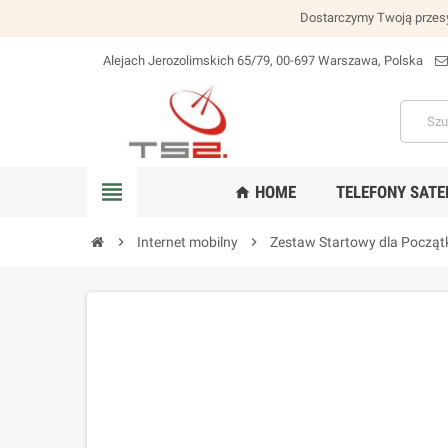
Dostarczymy Twoją przesy
Alejach Jerozolimskich 65/79, 00-697 Warszawa, Polska
lokalizacja_na
view_headline
HOME
TELEFONY SATE
home
chevron_right
Internet mobilny
chevron_right
Zestaw Startowy dla Począt