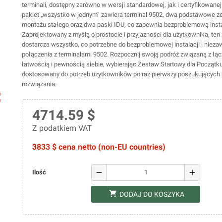
terminali, dostępny zarówno w wersji standardowej, jak i certyfikowane
pakiet „wszystko w jednym” zawiera terminal 9502, dwa podstawowe z
montażu stałego oraz dwa paski IDU, co zapewnia bezproblemową insta
Zaprojektowany z myślą o prostocie i przyjazności dla użytkownika, ten
dostarcza wszystko, co potrzebne do bezproblemowej instalacji i niez
połączenia z terminalami 9502. Rozpocznij swoją podróż związaną z łąc
łatwością i pewnością siebie, wybierając Zestaw Startowy dla Początk
dostosowany do potrzeb użytkowników po raz pierwszy poszukujących
rozwiązania.
ap
4714.59 $
Z podatkiem VAT
3833 $ cena netto (non-EU countries)
remove
add
Ilość
shopping_cart
DODAJ DO KOSZYKA