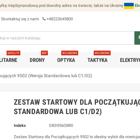
łkę międzynarodową pod dowolny adres na świecie, także na Ukrainę
Ek
Skontaktuj się z nami
+48223645800
se
SATELITY
BSP
WOJSKOWE
WOJSKOWE
LITARNE
DRONY
OPTYKA
TAKTYKA
ELEKTRY
kujących 9502 (Wersja Standardowa lub C1/D2)
ZESTAW STARTOWY DLA POCZĄTKUJĄC
STANDARDOWA LUB C1/D2)
Indeks
DBS956O8R0
Zestaw Startowy dla Początkujących 9502 to idealny wybór dla nowicjus