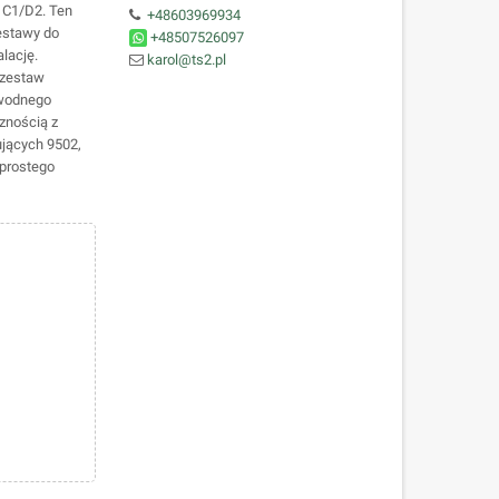
j C1/D2. Ten
+48603969934
estawy do
+48507526097
lację.
karol@ts2.pl
 zestaw
awodnego
znością z
ujących 9502,
 prostego