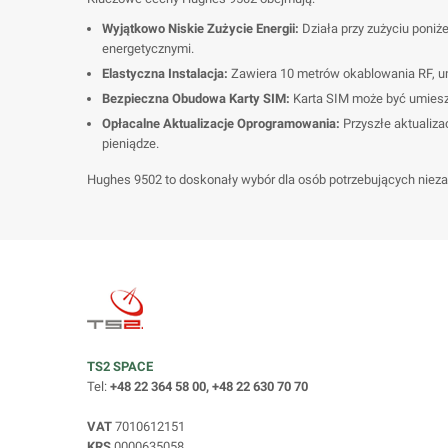
Wyjątkowo Niskie Zużycie Energii:
Działa przy zużyciu poniż
energetycznymi.
Elastyczna Instalacja:
Zawiera 10 metrów okablowania RF, um
Bezpieczna Obudowa Karty SIM:
Karta SIM może być umiesz
Opłacalne Aktualizacje Oprogramowania:
Przyszłe aktualiza
pieniądze.
Hughes 9502 to doskonały wybór dla osób potrzebujących niezawo
TS2 SPACE
Tel:
+48 22 364 58 00, +48 22 630 70 70
VAT
7010612151
KRS
0000635058