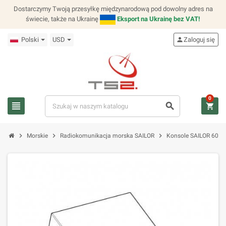
Dostarczymy Twoją przesyłkę międzynarodową pod dowolny adres na
świecie, także na Ukrainę
Eksport na Ukrainę bez VAT!
Polski
USD
person
Zaloguj się
0
view_headline
search
shopping_cart
chevron_right
chevron_right
chevron_right
Morskie
Radiokomunikacja morska SAILOR
Konsole SAILOR 6000