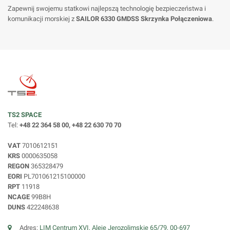
Zapewnij swojemu statkowi najlepszą technologię bezpieczeństwa i
komunikacji morskiej z
SAILOR 6330 GMDSS Skrzynka Połączeniowa
.
TS2 SPACE
Tel:
+48 22 364 58 00, +48 22 630 70 70
VAT
7010612151
KRS
0000635058
REGON
365328479
EORI
PL701061215100000
RPT
11918
NCAGE
99B8H
DUNS
422248638
Adres:
LIM Centrum XVI, Aleje Jerozolimskie 65/79, 00-697