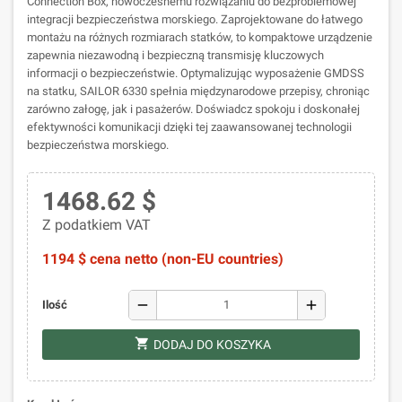
Connection Box, nowoczesnemu rozwiązaniu do bezproblemowej
integracji bezpieczeństwa morskiego. Zaprojektowane do łatwego
montażu na różnych rozmiarach statków, to kompaktowe urządzenie
zapewnia niezawodną i bezpieczną transmisję kluczowych
informacji o bezpieczeństwie. Optymalizując wyposażenie GMDSS
na statku, SAILOR 6330 spełnia międzynarodowe przepisy, chroniąc
zarówno załogę, jak i pasażerów. Doświadcz spokoju i doskonałej
efektywności komunikacji dzięki tej zaawansowanej technologii
bezpieczeństwa morskiego.
1468.62 $
Z podatkiem VAT
1194 $ cena netto (non-EU countries)
remove
add
Ilość
shopping_cart
DODAJ DO KOSZYKA