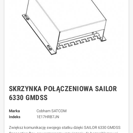
SKRZYNKA POŁĄCZENIOWA SAILOR
6330 GMDSS
Marka
Cobham SATCOM
Indeks
1E17HRB7JN
Zwiększ komunikację swojego statku dzięki SAILOR 6330 GMDSS