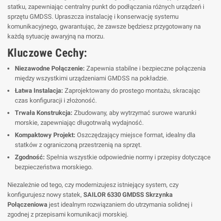
statku, zapewniając centralny punkt do podłączania różnych urządzeń i
sprzętu GMDSS. Upraszcza instalację i konserwację systemu
komunikacyjnego, gwarantując, że zawsze będziesz przygotowany na
każdą sytuację awaryjną na morzu.
Kluczowe Cechy:
Niezawodne Połączenie:
Zapewnia stabilne i bezpieczne połączenia
między wszystkimi urządzeniami GMDSS na pokładzie.
Łatwa Instalacja:
Zaprojektowany do prostego montażu, skracając
czas konfiguracji i złożoność.
Trwała Konstrukcja:
Zbudowany, aby wytrzymać surowe warunki
morskie, zapewniając długotrwałą wydajność.
Kompaktowy Projekt:
Oszczędzający miejsce format, idealny dla
statków z ograniczoną przestrzenią na sprzęt.
Zgodność:
Spełnia wszystkie odpowiednie normy i przepisy dotyczące
bezpieczeństwa morskiego.
Niezależnie od tego, czy modernizujesz istniejący system, czy
konfigurujesz nowy statek,
SAILOR 6330 GMDSS Skrzynka
Połączeniowa
jest idealnym rozwiązaniem do utrzymania solidnej i
zgodnej z przepisami komunikacji morskiej.