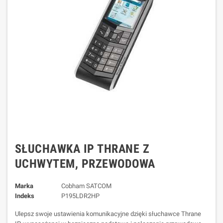
SŁUCHAWKA IP THRANE Z
UCHWYTEM, PRZEWODOWA
Marka
Cobham SATCOM
Indeks
P195LDR2HP
Ulepsz swoje ustawienia komunikacyjne dzięki słuchawce Thrane