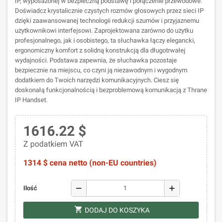
IP, wyposażonej w bezpieczną podstawę i połączenie przewodowe.
Doświadcz krystalicznie czystych rozmów głosowych przez sieci IP
dzięki zaawansowanej technologii redukcji szumów i przyjaznemu
użytkownikowi interfejsowi. Zaprojektowana zarówno do użytku
profesjonalnego, jak i osobistego, ta słuchawka łączy elegancki,
ergonomiczny komfort z solidną konstrukcją dla długotrwałej
wydajności. Podstawa zapewnia, że słuchawka pozostaje
bezpiecznie na miejscu, co czyni ją niezawodnym i wygodnym
dodatkiem do Twoich narzędzi komunikacyjnych. Ciesz się
doskonałą funkcjonalnością i bezproblemową komunikacją z Thrane
IP Handset.
1616.22 $
Z podatkiem VAT
1314 $ cena netto (non-EU countries)
remove
add
Ilość
shopping_cart
DODAJ DO KOSZYKA