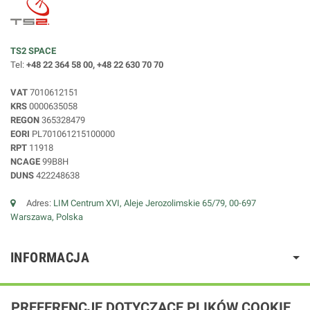
TS2 SPACE
Tel:
+48 22 364 58 00, +48 22 630 70 70
VAT
7010612151
KRS
0000635058
REGON
365328479
EORI
PL701061215100000
RPT
11918
NCAGE
99B8H
DUNS
422248638
Adres:
LIM Centrum XVI, Aleje Jerozolimskie 65/79, 00-697
Warszawa, Polska
INFORMACJA
PREFERENCJE DOTYCZĄCE PLIKÓW COOKIE