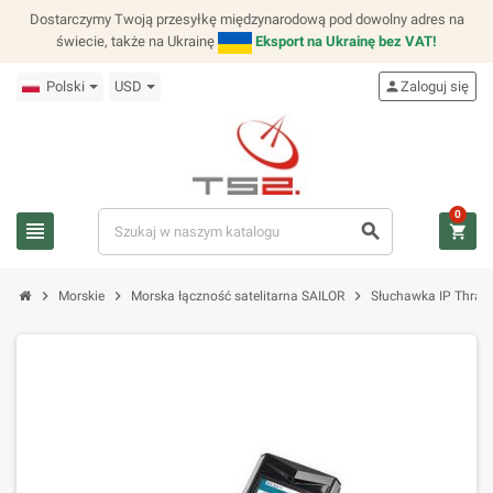
Dostarczymy Twoją przesyłkę międzynarodową pod dowolny adres na
świecie, także na Ukrainę
Eksport na Ukrainę bez VAT!
Polski
USD
person
Zaloguj się
0
view_headline
search
shopping_cart
chevron_right
chevron_right
chevron_right
Morskie
Morska łączność satelitarna SAILOR
Słuchawka IP Thran