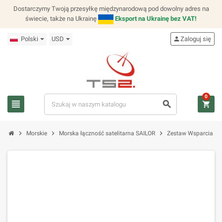
Dostarczymy Twoją przesyłkę międzynarodową pod dowolny adres na
świecie, także na Ukrainę
Eksport na Ukrainę bez VAT!
Polski
USD
person
Zaloguj się
0
view_headline
search
shopping_cart
chevron_right
chevron_right
chevron_right
Morskie
Morska łączność satelitarna SAILOR
Zestaw Wsparcia Ka