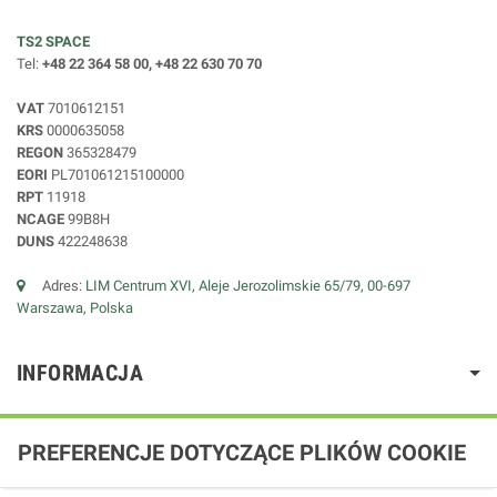
TS2 SPACE
Tel:
+48 22 364 58 00, +48 22 630 70 70
VAT
7010612151
KRS
0000635058
REGON
365328479
EORI
PL701061215100000
RPT
11918
NCAGE
99B8H
DUNS
422248638
Adres:
LIM Centrum XVI, Aleje Jerozolimskie 65/79, 00-697
Warszawa, Polska
INFORMACJA
PREFERENCJE DOTYCZĄCE PLIKÓW COOKIE