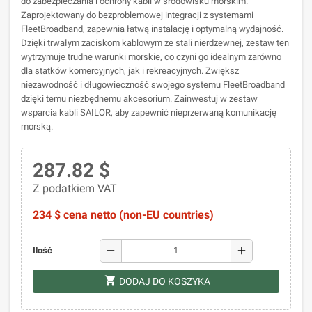
do zabezpieczania i ochrony kabli w środowisku morskim.
Zaprojektowany do bezproblemowej integracji z systemami
FleetBroadband, zapewnia łatwą instalację i optymalną wydajność.
Dzięki trwałym zaciskom kablowym ze stali nierdzewnej, zestaw ten
wytrzymuje trudne warunki morskie, co czyni go idealnym zarówno
dla statków komercyjnych, jak i rekreacyjnych. Zwiększ
niezawodność i długowieczność swojego systemu FleetBroadband
dzięki temu niezbędnemu akcesorium. Zainwestuj w zestaw
wsparcia kabli SAILOR, aby zapewnić nieprzerwaną komunikację
morską.
287.82 $
Z podatkiem VAT
234 $ cena netto (non-EU countries)
remove
add
Ilość
shopping_cart
DODAJ DO KOSZYKA