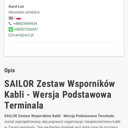
Karol Łoś
Menedżer produktu
/
+48603969934
+48507526097
karol@ts2.pl
Opis
SAILOR Zestaw Wsporników
Kabli - Wersja Podstawowa
Terminala
SAILOR Zestaw Wsporników Kabli - Wersja Podstawowa Terminala
został zaprojektowany, aby poprawić organizację i bezpieczeństwo kabli
w Twoim terminalu. Ten niezbędny dodatek jest dołączony do dostawy