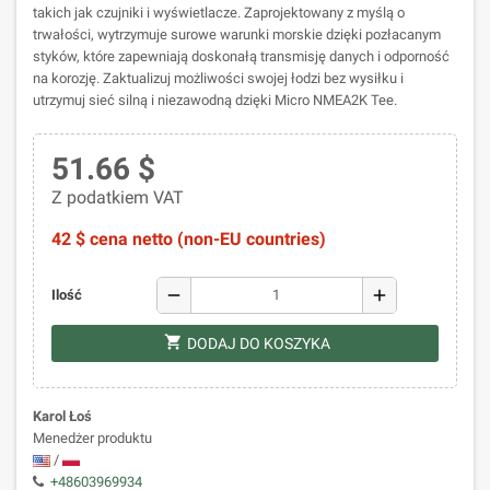
takich jak czujniki i wyświetlacze. Zaprojektowany z myślą o
trwałości, wytrzymuje surowe warunki morskie dzięki pozłacanym
styków, które zapewniają doskonałą transmisję danych i odporność
na korozję. Zaktualizuj możliwości swojej łodzi bez wysiłku i
utrzymuj sieć silną i niezawodną dzięki Micro NMEA2K Tee.
51.66 $
Z podatkiem VAT
42 $ cena netto (non-EU countries)
remove
add
Ilość
shopping_cart
DODAJ DO KOSZYKA
Karol Łoś
Menedżer produktu
/
+48603969934