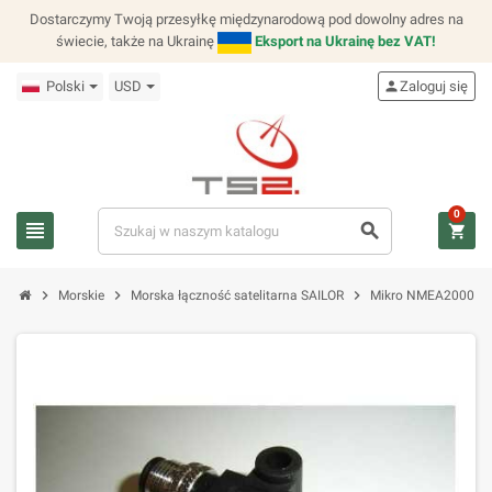
Dostarczymy Twoją przesyłkę międzynarodową pod dowolny adres na
świecie, także na Ukrainę
Eksport na Ukrainę bez VAT!
Polski
USD
person
Zaloguj się
0
view_headline
search
shopping_cart
chevron_right
chevron_right
chevron_right
Morskie
Morska łączność satelitarna SAILOR
Mikro NMEA2000 Tró