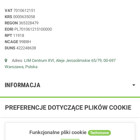
VAT
7010612151
KRS
0000635058
REGON
365328479
EORI
PL701061215100000
RPT
11918
NCAGE
99B8H
DUNS
422248638
Adres:
LIM Centrum XVI, Aleje Jerozolimskie 65/79, 00-697
Warszawa, Polska
INFORMACJA
PREFERENCJE DOTYCZĄCE PLIKÓW COOKIE
Funkcjonalne pliki cookie
Techniczne