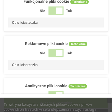
Funkcjonalne pliki cookie
Techniczne
Nie
Tak
Opis i ciasteczka
Reklamowe pliki cookie
Techniczne
Nie
Tak
Opis i ciasteczka
Analityczne pliki cookie
Techniczne
Nie
Tak
Akceptuj wszystkie
Ta witryna korzysta z własnych plików cookie i plików
Opis i ciasteczka
cookie stron trzecich w celu ulepszenia naszych usług i