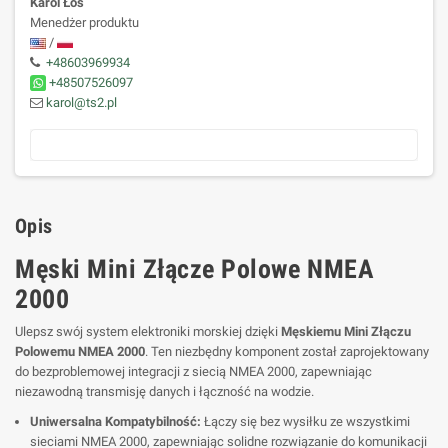
Karol Łoś
Menedżer produktu
/
+48603969934
+48507526097
karol@ts2.pl
Opis
Męski Mini Złącze Polowe NMEA
2000
Ulepsz swój system elektroniki morskiej dzięki
Męskiemu Mini Złączu
Polowemu NMEA 2000
. Ten niezbędny komponent został zaprojektowany
do bezproblemowej integracji z siecią NMEA 2000, zapewniając
niezawodną transmisję danych i łączność na wodzie.
Uniwersalna Kompatybilność:
Łączy się bez wysiłku ze wszystkimi
sieciami NMEA 2000, zapewniając solidne rozwiązanie do komunikacji