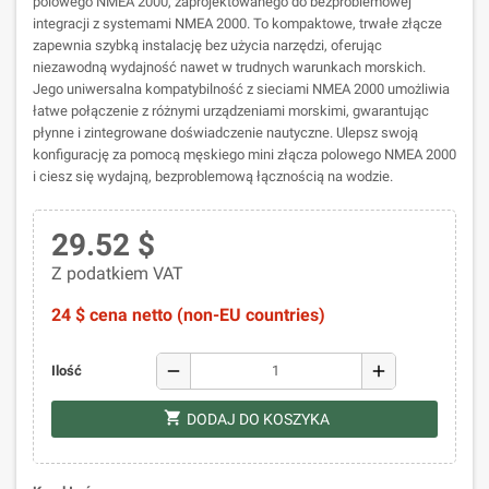
polowego NMEA 2000, zaprojektowanego do bezproblemowej
integracji z systemami NMEA 2000. To kompaktowe, trwałe złącze
zapewnia szybką instalację bez użycia narzędzi, oferując
niezawodną wydajność nawet w trudnych warunkach morskich.
Jego uniwersalna kompatybilność z sieciami NMEA 2000 umożliwia
łatwe połączenie z różnymi urządzeniami morskimi, gwarantując
płynne i zintegrowane doświadczenie nautyczne. Ulepsz swoją
konfigurację za pomocą męskiego mini złącza polowego NMEA 2000
i ciesz się wydajną, bezproblemową łącznością na wodzie.
29.52 $
Z podatkiem VAT
24 $ cena netto (non-EU countries)
remove
add
Ilość
shopping_cart
DODAJ DO KOSZYKA