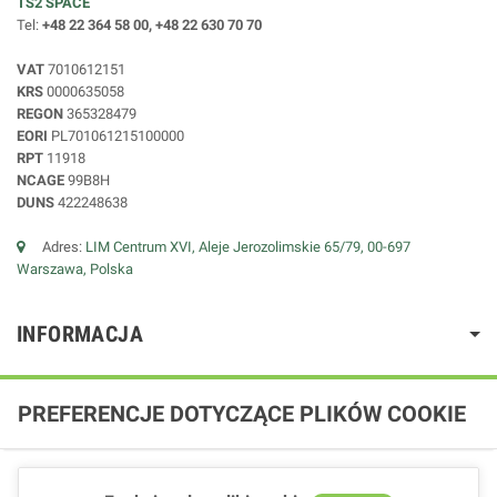
TS2 SPACE
Tel:
+48 22 364 58 00, +48 22 630 70 70
VAT
7010612151
KRS
0000635058
REGON
365328479
EORI
PL701061215100000
RPT
11918
NCAGE
99B8H
DUNS
422248638
Adres:
LIM Centrum XVI, Aleje Jerozolimskie 65/79, 00-697
Warszawa, Polska
INFORMACJA
PREFERENCJE DOTYCZĄCE PLIKÓW COOKIE