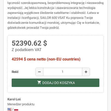
łączność szerokopasmową, bezproblemową integrację i niezawodną
wydajność. Jej lekka konstrukcja i zaawansowana technologia
zapewniają wyjątkowe śledzenie satelitarne i stabilność. Łatwa w
instalacji i konfiguracji, SAILOR 600 VSAT Ku poprawia Twoje
doświadczenie komunikacji morskiej, utrzymując Cię w kontakcie,
gdziekolwiek prowadzi Twoja podróż.
52390.62 $
Z podatkiem VAT
42594 $ cena netto (non-EU countries)
remove
add
Ilość
shopping_cart
DODAJ DO KOSZYKA
Karol Łoś
Menedżer produktu
/