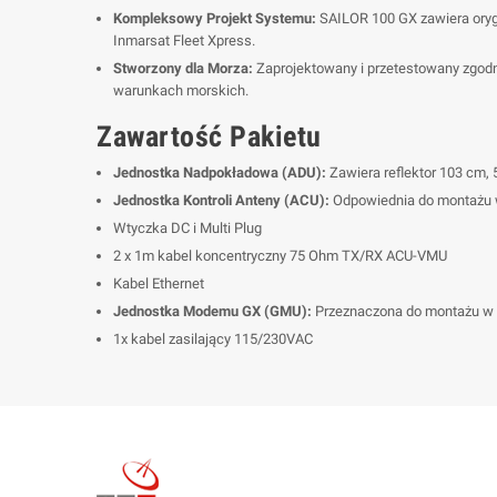
Kompleksowy Projekt Systemu:
SAILOR 100 GX zawiera oryg
Inmarsat Fleet Xpress.
Stworzony dla Morza:
Zaprojektowany i przetestowany zgodn
warunkach morskich.
Zawartość Pakietu
Jednostka Nadpokładowa (ADU):
Zawiera reflektor 103 cm,
Jednostka Kontroli Anteny (ACU):
Odpowiednia do montażu w s
Wtyczka DC i Multi Plug
2 x 1m kabel koncentryczny 75 Ohm TX/RX ACU-VMU
Kabel Ethernet
Jednostka Modemu GX (GMU):
Przeznaczona do montażu w s
1x kabel zasilający 115/230VAC