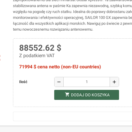
stabilizowana antena w paśmie Ka zapewnia niezawodną, szybką komu
względu na pogodę czy ruch statku. Idealna do poprawy dobrostanu zał
monitorowania i efektywności operacyjnej, SAILOR 100 GX zapewnia 
łączność dla wszystkich aplikacji morskich. Nawiguj po świecie z pewn
temu nowoczesnemu rozwiązaniu antenowemu.
88552.62 $
Z podatkiem VAT
ap
71994 $ cena netto (non-EU countries)
remove
add
Ilość
shopping_cart
DODAJ DO KOSZYKA