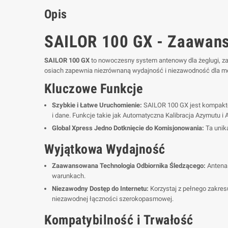
Opis
SAILOR 100 GX - Zaawans
SAILOR 100 GX
to nowoczesny system antenowy dla żeglugi, za
osiach zapewnia niezrównaną wydajność i niezawodność dla 
Kluczowe Funkcje
Szybkie i Łatwe Uruchomienie:
SAILOR 100 GX jest kompaktowy
i dane. Funkcje takie jak Automatyczna Kalibracja Azymutu i 
Global Xpress Jedno Dotknięcie do Komisjonowania:
Ta unika
Wyjątkowa Wydajność
Zaawansowana Technologia Odbiornika Śledzącego:
Antena 
warunkach.
Niezawodny Dostęp do Internetu:
Korzystaj z pełnego zakres
niezawodnej łączności szerokopasmowej.
Kompatybilność i Trwałość