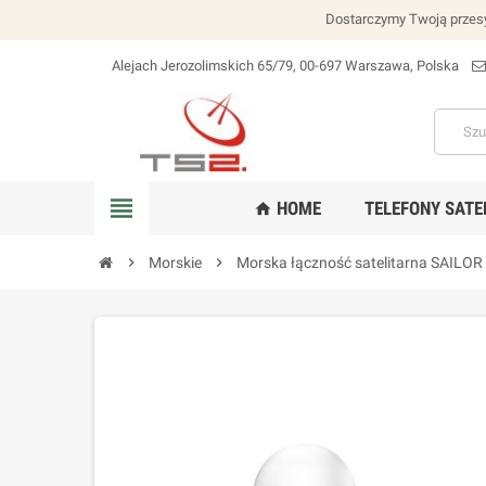
Dostarczymy Twoją przesy
Alejach Jerozolimskich 65/79, 00-697 Warszawa, Polska
lokalizacja_na
view_headline
HOME
TELEFONY SATE
home
chevron_right
Morskie
chevron_right
Morska łączność satelitarna SAILOR