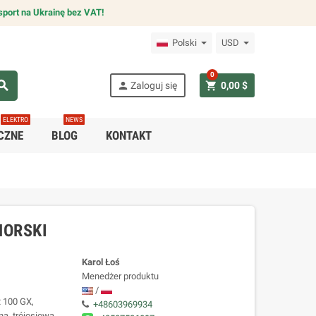
sport na Ukrainę bez VAT!
Polski
USD
0
arch
person
shopping_cart
Zaloguj się
0,00 $
ELEKTRO
NEWS
CZNE
BLOG
KONTAKT
MORSKI
Karol Łoś
Menedżer produktu
/
 100 GX,
+48603969934
a, trójosiowa