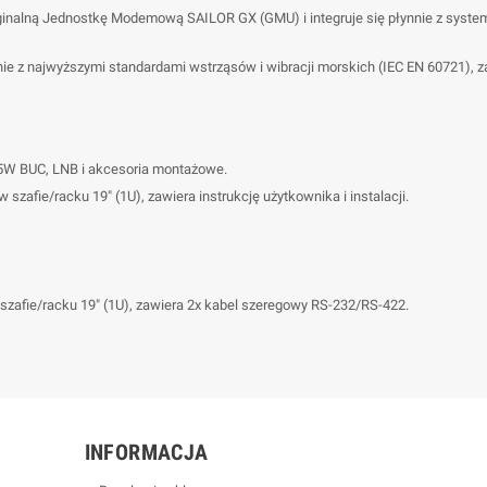
inalną Jednostkę Modemową SAILOR GX (GMU) i integruje się płynnie z system
ie z najwyższymi standardami wstrząsów i wibracji morskich (IEC EN 60721),
 5W BUC, LNB i akcesoria montażowe.
zafie/racku 19" (1U), zawiera instrukcję użytkownika i instalacji.
zafie/racku 19" (1U), zawiera 2x kabel szeregowy RS-232/RS-422.
INFORMACJA