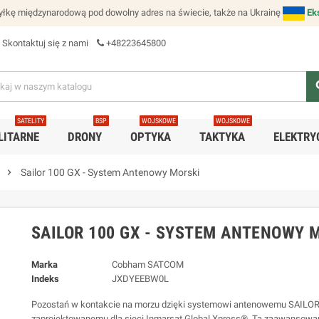
łkę międzynarodową pod dowolny adres na świecie, także na Ukrainę
Ek
Skontaktuj się z nami
+48223645800
se
SATELITY
BSP
WOJSKOWE
WOJSKOWE
LITARNE
DRONY
OPTYKA
TAKTYKA
ELEKTRY
chevron_right
Sailor 100 GX - System Antenowy Morski
SAILOR 100 GX - SYSTEM ANTENOWY 
Marka
Cobham SATCOM
Indeks
JXDYEEBW0L
Pozostań w kontakcie na morzu dzięki systemowi antenowemu SAILOR
zaprojektowanemu dla sieci Inmarsat Global Xpress®. Ta zaawansowan