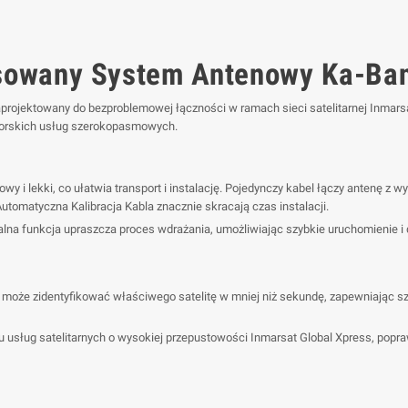
owany System Antenowy Ka-Band
projektowany do bezproblemowej łączności w ramach sieci satelitarnej Inmarsa
morskich usług szerokopasmowych.
 i lekki, co ułatwia transport i instalację. Pojedynczy kabel łączy antenę z 
Automatyczna Kalibracja Kabla znacznie skracają czas instalacji.
lna funkcja upraszcza proces wdrażania, umożliwiając szybkie uruchomienie i d
może zidentyfikować właściwego satelitę w mniej niż sekundę, zapewniając s
u usług satelitarnych o wysokiej przepustowości Inmarsat Global Xpress, popraw