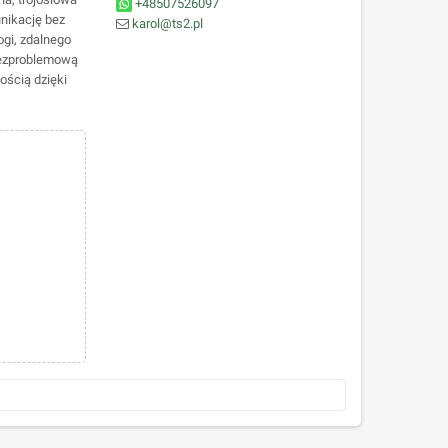
+48507526097
nikację bez
karol@ts2.pl
ogi, zdalnego
bezproblemową
ością dzięki