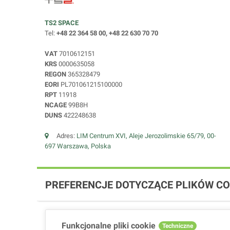
TS2 SPACE
Tel:
+48 22 364 58 00, +48 22 630 70 70
VAT
7010612151
KRS
0000635058
REGON
365328479
EORI
PL701061215100000
RPT
11918
NCAGE
99B8H
DUNS
422248638
Adres:
LIM Centrum XVI, Aleje Jerozolimskie 65/79, 00-
697 Warszawa, Polska
PREFERENCJE DOTYCZĄCE PLIKÓW CO
Funkcjonalne pliki cookie
Techniczne