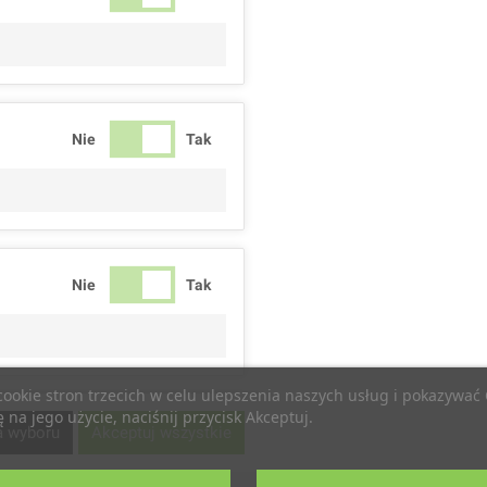
Nie
Tak
Nie
Tak
 cookie stron trzecich w celu ulepszenia naszych usług i pokazywa
na jego użycie, naciśnij przycisk Akceptuj.
Nie
Tak
a wyboru
Akceptuj wszystkie