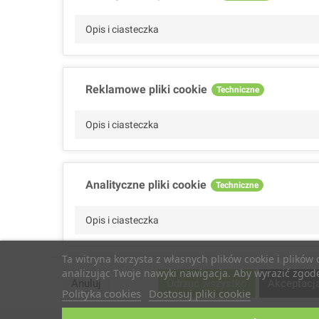
Opis i ciasteczka
Reklamowe pliki cookie
Techniczne
Opis i ciasteczka
Analityczne pliki cookie
Techniczne
Opis i ciasteczka
Ta witryna korzysta z własnych plików cookie i plików
analizując Twoje nawyki nawigacja. Aby wyrazić zgodę 
Wydajnościowe pliki cookie
Techniczne
Anuluj
Odrzuć wszystko
Akceptacj
Polityka cookies
Dostosuj pliki cookie
Opis