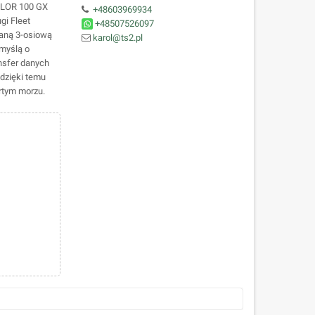
ILOR 100 GX
+48603969934
gi Fleet
+48507526097
aną 3-osiową
karol@ts2.pl
 myślą o
nsfer danych
dzięki temu
rtym morzu.