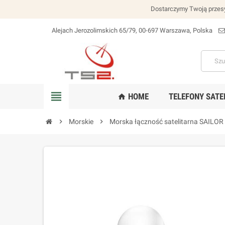
Dostarczymy Twoją przesy
Alejach Jerozolimskich 65/79, 00-697 Warszawa, Polska
lokalizacja_na
view_headline
HOME
TELEFONY SATE
home
chevron_right
Morskie
chevron_right
Morska łączność satelitarna SAILOR