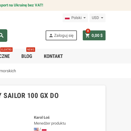
sport na Ukrainę bez VAT!
Polski
USD
0
arch
person
shopping_cart
Zaloguj się
0,00 $
ELEKTRO
NEWS
CZNE
BLOG
KONTAKT
morskich
SAILOR 100 GX DO
Karol Łoś
Menedżer produktu
/