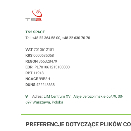
TS2 SPACE
Tel:
+48 22 364 58 00, +48 22 630 70 70
VAT
7010612151
KRS
0000635058
REGON
365328479
EORI
PL701061215100000
RPT
11918
NCAGE
99B8H
DUNS
422248638
Adres:
LIM Centrum XVI, Aleje Jerozolimskie 65/79, 00-
697 Warszawa, Polska
PREFERENCJE DOTYCZĄCE PLIKÓW CO