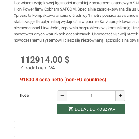
Doświadcz wyjątkowej łączności morskiej z systemem antenowym SA
High Power firmy Cobham SATCOM. Specjalnie zaprojektowana dla usłu
Xpress, ta kompaktowa antena o średnicy 1 metra posiada zaawansow
stabilizację dla optymalnej wydajności w paśmie Ka. Zaprojektowana z
niezawodności i trwałości, zapewnia bezproblemową komunikację i tra
nawet w trudnych warunkach oceanicznych. Unowocześnij swój statek 
nowoczesnemu systemowi i ciesz się niezrównaną łącznością na otwa
112914.00 $
ap
Z podatkiem VAT
91800 $ cena netto (non-EU countries)
remove
add
Ilość
shopping_cart
DODAJ DO KOSZYKA