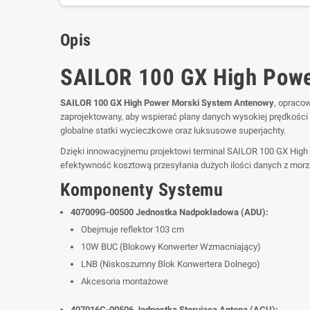
Opis
SAILOR 100 GX High Powe
SAILOR 100 GX High Power Morski System Antenowy
, opraco
zaprojektowany, aby wspierać plany danych wysokiej prędkości 
globalne statki wycieczkowe oraz luksusowe superjachty.
Dzięki innowacyjnemu projektowi terminal SAILOR 100 GX Hig
efektywność kosztową przesyłania dużych ilości danych z morza
Komponenty Systemu
407009G-00500 Jednostka Nadpokładowa (ADU):
Obejmuje reflektor 103 cm
10W BUC (Blokowy Konwerter Wzmacniający)
LNB (Niskoszumny Blok Konwertera Dolnego)
Akcesoria montażowe
407016C-00506 Jednostka Sterująca Anteną (ACU):