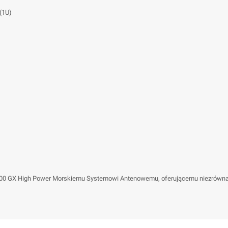
(1U)
 100 GX High Power Morskiemu Systemowi Antenowemu, oferującemu niezrówna