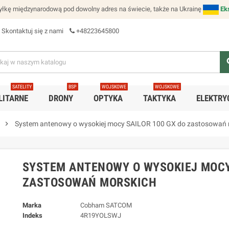
łkę międzynarodową pod dowolny adres na świecie, także na Ukrainę
Ek
Skontaktuj się z nami
+48223645800
se
SATELITY
BSP
WOJSKOWE
WOJSKOWE
LITARNE
DRONY
OPTYKA
TAKTYKA
ELEKTRY
chevron_right
System antenowy o wysokiej mocy SAILOR 100 GX do zastosowań 
SYSTEM ANTENOWY O WYSOKIEJ MOCY 
ZASTOSOWAŃ MORSKICH
Marka
Cobham SATCOM
Indeks
4R19YOLSWJ