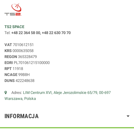
TS2 SPACE
Tel:
+48 22 364 58 00, +48 22 630 70 70
VAT
7010612151
KRS
0000635058
REGON
365328479
EORI
PL701061215100000
RPT
11918
NCAGE
99B8H
DUNS
422248638
Adres:
LIM Centrum XVI, Aleje Jerozolimskie 65/79, 00-697
Warszawa, Polska
INFORMACJA