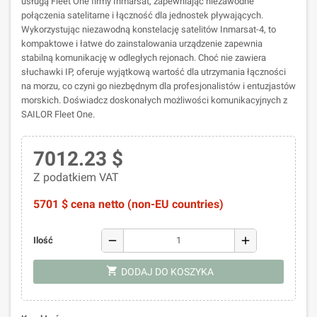
usługą Fleet One firmy Inmarsat, zapewniając niezawodne
połączenia satelitarne i łączność dla jednostek pływających.
Wykorzystując niezawodną konstelację satelitów Inmarsat-4, to
kompaktowe i łatwe do zainstalowania urządzenie zapewnia
stabilną komunikację w odległych rejonach. Choć nie zawiera
słuchawki IP, oferuje wyjątkową wartość dla utrzymania łączności
na morzu, co czyni go niezbędnym dla profesjonalistów i entuzjastów
morskich. Doświadcz doskonałych możliwości komunikacyjnych z
SAILOR Fleet One.
7012.23 $
Z podatkiem VAT
5701 $ cena netto (non-EU countries)
remove
add
Ilość
shopping_cart
DODAJ DO KOSZYKA