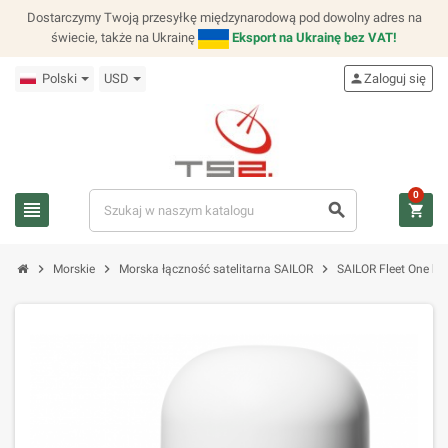
Dostarczymy Twoją przesyłkę międzynarodową pod dowolny adres na
świecie, także na Ukrainę
Eksport na Ukrainę bez VAT!
Polski
USD
person
Zaloguj się
0
view_headline
search
shopping_cart
chevron_right
chevron_right
chevron_right
Morskie
Morska łączność satelitarna SAILOR
SAILOR Fleet One be