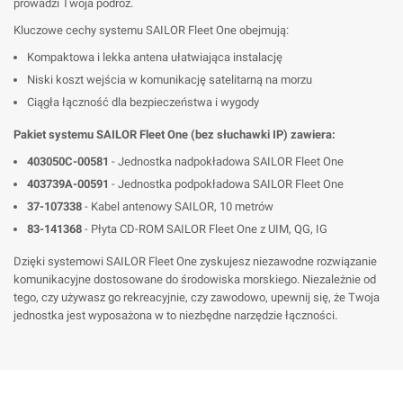
prowadzi Twoja podróż.
Kluczowe cechy systemu SAILOR Fleet One obejmują:
Kompaktowa i lekka antena ułatwiająca instalację
Niski koszt wejścia w komunikację satelitarną na morzu
Ciągła łączność dla bezpieczeństwa i wygody
Pakiet systemu SAILOR Fleet One (bez słuchawki IP) zawiera:
403050C-00581
- Jednostka nadpokładowa SAILOR Fleet One
403739A-00591
- Jednostka podpokładowa SAILOR Fleet One
37-107338
- Kabel antenowy SAILOR, 10 metrów
83-141368
- Płyta CD-ROM SAILOR Fleet One z UIM, QG, IG
Dzięki systemowi SAILOR Fleet One zyskujesz niezawodne rozwiązanie
komunikacyjne dostosowane do środowiska morskiego. Niezależnie od
tego, czy używasz go rekreacyjnie, czy zawodowo, upewnij się, że Twoja
jednostka jest wyposażona w to niezbędne narzędzie łączności.