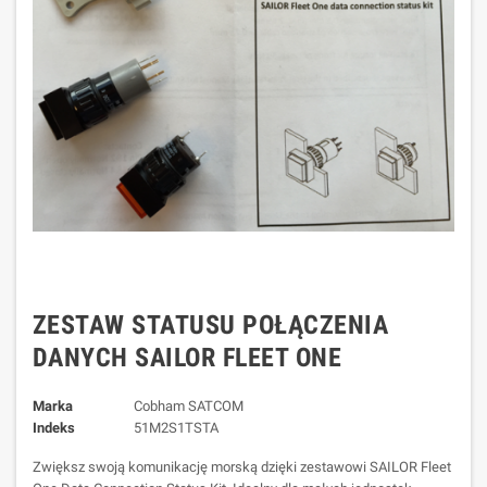
ZESTAW STATUSU POŁĄCZENIA
DANYCH SAILOR FLEET ONE
Marka
Cobham SATCOM
Indeks
51M2S1TSTA
Zwiększ swoją komunikację morską dzięki zestawowi SAILOR Fleet