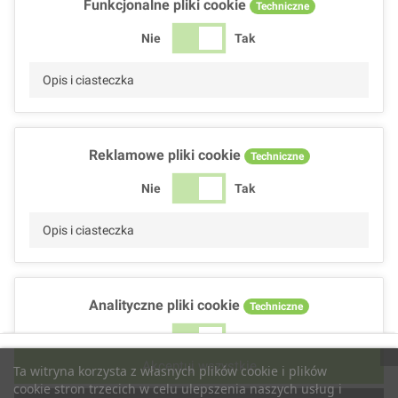
Funkcjonalne pliki cookie
Techniczne
Nie
Tak
Opis i ciasteczka
Reklamowe pliki cookie
Techniczne
Nie
Tak
Opis i ciasteczka
Analityczne pliki cookie
Techniczne
Nie
Tak
Akceptuj wszystkie
Ta witryna korzysta z własnych plików cookie i plików
Opis i ciasteczka
cookie stron trzecich w celu ulepszenia naszych usług i