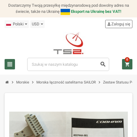
Dostarczymy Twoją przesyłkę międzynarodową pod dowolny adres na
świecie, także na Ukrainę
Eksport na Ukrainę bez VAT!
Polski
USD
person
Zaloguj się
0
view_headline
search
shopping_cart
chevron_right
chevron_right
chevron_right
Morskie
Morska łączność satelitarna SAILOR
Zestaw Statusu Połą