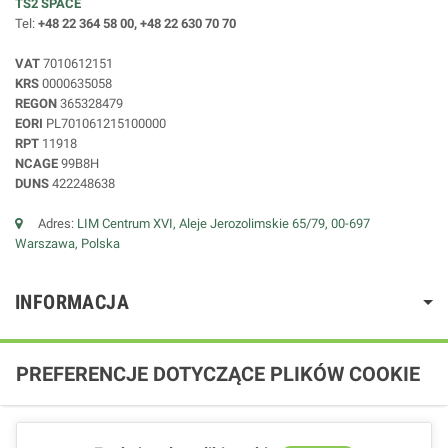
TS2 SPACE
Tel:
+48 22 364 58 00, +48 22 630 70 70
VAT
7010612151
KRS
0000635058
REGON
365328479
EORI
PL701061215100000
RPT
11918
NCAGE
99B8H
DUNS
422248638
Adres:
LIM Centrum XVI, Aleje Jerozolimskie 65/79, 00-697
Warszawa, Polska
INFORMACJA
PREFERENCJE DOTYCZĄCE PLIKÓW COOKIE