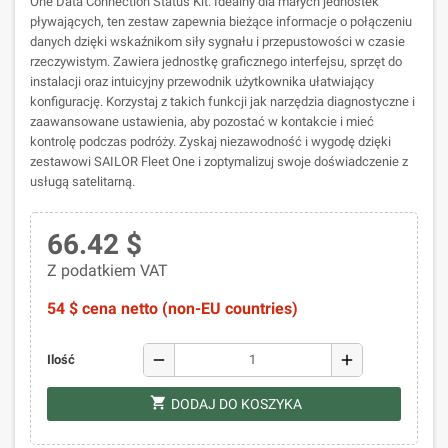
One Data Connection Status Kit. Idealny dla małych jednostek
pływających, ten zestaw zapewnia bieżące informacje o połączeniu
danych dzięki wskaźnikom siły sygnału i przepustowości w czasie
rzeczywistym. Zawiera jednostkę graficznego interfejsu, sprzęt do
instalacji oraz intuicyjny przewodnik użytkownika ułatwiający
konfigurację. Korzystaj z takich funkcji jak narzędzia diagnostyczne i
zaawansowane ustawienia, aby pozostać w kontakcie i mieć
kontrolę podczas podróży. Zyskaj niezawodność i wygodę dzięki
zestawowi SAILOR Fleet One i zoptymalizuj swoje doświadczenie z
usługą satelitarną.
66.42 $
Z podatkiem VAT
54 $ cena netto (non-EU countries)
remove
add
Ilość
shopping_cart
DODAJ DO KOSZYKA