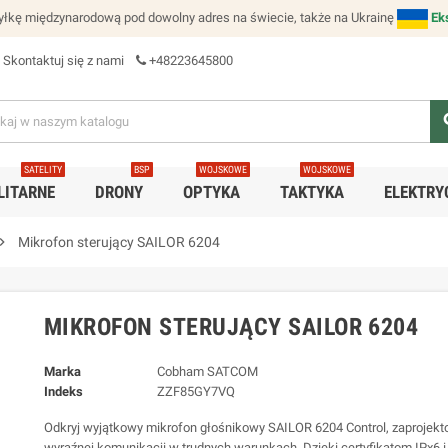
łkę międzynarodową pod dowolny adres na świecie, także na Ukrainę
Ek
Skontaktuj się z nami
+48223645800
se
SATELITY
BSP
WOJSKOWE
WOJSKOWE
LITARNE
DRONY
OPTYKA
TAKTYKA
ELEKTRY
ron_right
Mikrofon sterujący SAILOR 6204
MIKROFON STERUJĄCY SAILOR 6204
Marka
Cobham SATCOM
Indeks
ZZF85GY7VQ
Odkryj wyjątkowy mikrofon głośnikowy SAILOR 6204 Control, zaprojek
wyraźnej komunikacji w trudnych warunkach. Dzięki certyfikatom IPx6 i 