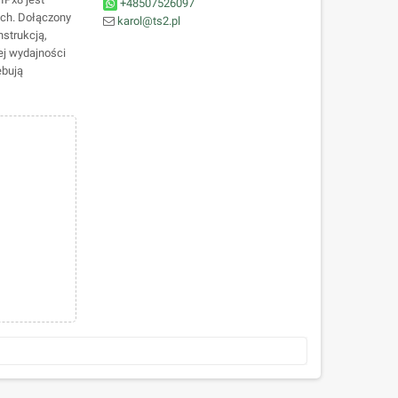
+48507526097
ych. Dołączony
karol@ts2.pl
nstrukcją,
ej wydajności
ebują