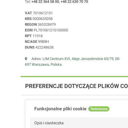
Tel:
+48 22 364 58 00, +48 22 630 70 70
VAT
7010612151
KRS
0000635058
REGON
365328479
EORI
PL701061215100000
RPT
11918
NCAGE
99B8H
DUNS
422248638
Adres:
LIM Centrum XVI, Aleje Jerozolimskie 65/79, 00-
697 Warszawa, Polska
PREFERENCJE DOTYCZĄCE PLIKÓW CO
Funkcjonalne pliki cookie
Techniczne
Opis i ciasteczka