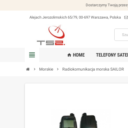
Dostarczymy Twoją przesy
Alejach Jerozolimskich 65/79, 00-697 Warszawa, Polska
lokalizacja_na
view_headline
HOME
TELEFONY SATE
home
chevron_right
Morskie
chevron_right
Radiokomunikacja morska SAILOR
chev