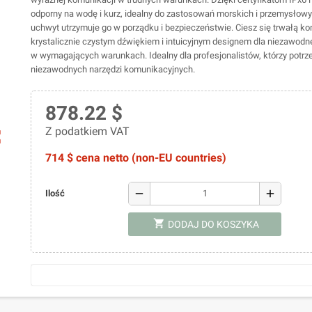
odporny na wodę i kurz, idealny do zastosowań morskich i przemysłow
uchwyt utrzymuje go w porządku i bezpieczeństwie. Ciesz się trwałą ko
krystalicznie czystym dźwiękiem i intuicyjnym designem dla niezawodn
w wymagających warunkach. Idealny dla profesjonalistów, którzy potrz
niezawodnych narzędzi komunikacyjnych.
878.22 $
Z podatkiem VAT
ap
714 $ cena netto (non-EU countries)
remove
add
Ilość
shopping_cart
DODAJ DO KOSZYKA