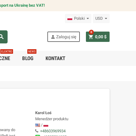
sport na Ukrainę bez VAT!
Polski
USD
0
arch
person
shopping_cart
Zaloguj się
0,00 $
ELEKTRO
NEWS
CZNE
BLOG
KONTAKT
Karol Łoś
Menedżer produktu
/
towany do
+48603969934
IPx8 jest