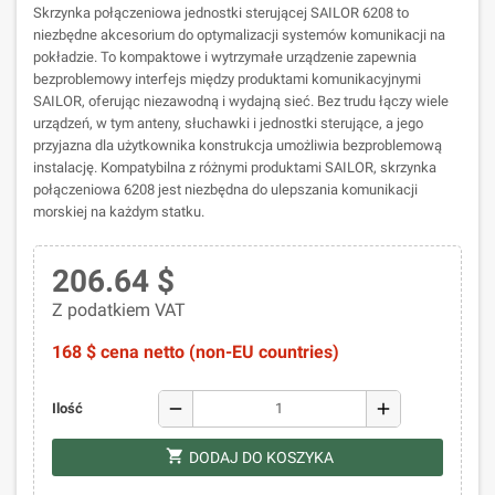
Skrzynka połączeniowa jednostki sterującej SAILOR 6208 to
niezbędne akcesorium do optymalizacji systemów komunikacji na
pokładzie. To kompaktowe i wytrzymałe urządzenie zapewnia
bezproblemowy interfejs między produktami komunikacyjnymi
SAILOR, oferując niezawodną i wydajną sieć. Bez trudu łączy wiele
urządzeń, w tym anteny, słuchawki i jednostki sterujące, a jego
przyjazna dla użytkownika konstrukcja umożliwia bezproblemową
instalację. Kompatybilna z różnymi produktami SAILOR, skrzynka
połączeniowa 6208 jest niezbędna do ulepszania komunikacji
morskiej na każdym statku.
206.64 $
Z podatkiem VAT
168 $ cena netto (non-EU countries)
remove
add
Ilość
shopping_cart
DODAJ DO KOSZYKA