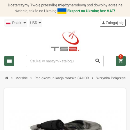
Dostarczymy Twoją przesyłkę międzynarodową pod dowolny adres na
świecie, także na Ukrainę
Eksport na Ukrainę bez VAT!
Polski
USD
person
Zaloguj się
0
view_headline
search
shopping_cart
chevron_right
chevron_right
chevron_right
Morskie
Radiokomunikacja morska SAILOR
Skrzynka Połączeniow