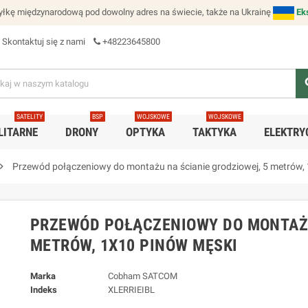
łkę międzynarodową pod dowolny adres na świecie, także na Ukrainę
Ek
Skontaktuj się z nami
+48223645800
se
SATELITY
BSP
WOJSKOWE
WOJSKOWE
LITARNE
DRONY
OPTYKA
TAKTYKA
ELEKTRY
ron_right
Przewód połączeniowy do montażu na ścianie grodziowej, 5 metrów,
PRZEWÓD POŁĄCZENIOWY DO MONTAŻU
METRÓW, 1X10 PINÓW MĘSKI
Marka
Cobham SATCOM
Indeks
XLERRIEIBL