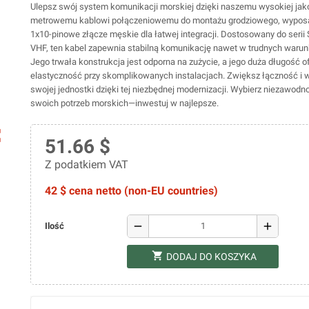
Ulepsz swój system komunikacji morskiej dzięki naszemu wysokiej jako
metrowemu kablowi połączeniowemu do montażu grodziowego, wypo
1x10-pinowe złącze męskie dla łatwej integracji. Dostosowany do seri
VHF, ten kabel zapewnia stabilną komunikację nawet w trudnych waru
Jego trwała konstrukcja jest odporna na zużycie, a jego duża długość o
elastyczność przy skomplikowanych instalacjach. Zwiększ łączność i 
swojej jednostki dzięki tej niezbędnej modernizacji. Wybierz niezawodno
swoich potrzeb morskich—inwestuj w najlepsze.
ap
51.66 $
Z podatkiem VAT
42 $ cena netto (non-EU countries)
remove
add
Ilość
shopping_cart
DODAJ DO KOSZYKA