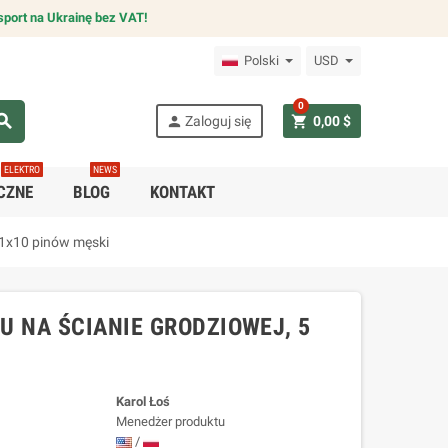
sport na Ukrainę bez VAT!
Polski
USD
0
arch
person
shopping_cart
Zaloguj się
0,00 $
ELEKTRO
NEWS
CZNE
BLOG
KONTAKT
 1x10 pinów męski
 NA ŚCIANIE GRODZIOWEJ, 5
Karol Łoś
Menedżer produktu
/