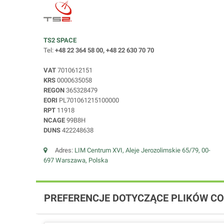
TS2 SPACE
Tel:
+48 22 364 58 00, +48 22 630 70 70
VAT
7010612151
KRS
0000635058
REGON
365328479
EORI
PL701061215100000
RPT
11918
NCAGE
99B8H
DUNS
422248638
Adres:
LIM Centrum XVI, Aleje Jerozolimskie 65/79, 00-
697 Warszawa, Polska
PREFERENCJE DOTYCZĄCE PLIKÓW CO