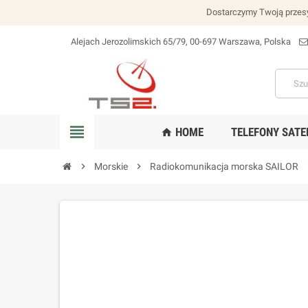
Dostarczymy Twoją przesy
Alejach Jerozolimskich 65/79, 00-697 Warszawa, Polska
lokalizacja_na
view_headline
HOME
TELEFONY SATE
home
chevron_right
Morskie
chevron_right
Radiokomunikacja morska SAILOR
chev