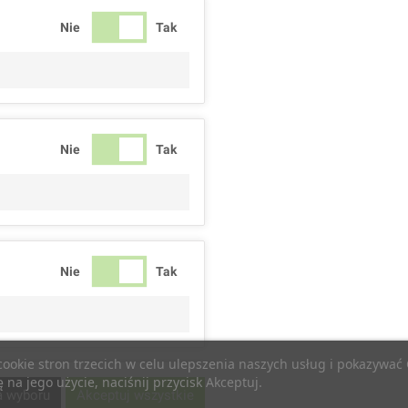
Nie
Tak
Nie
Tak
Nie
Tak
 cookie stron trzecich w celu ulepszenia naszych usług i pokazywa
na jego użycie, naciśnij przycisk Akceptuj.
Nie
Tak
a wyboru
Akceptuj wszystkie