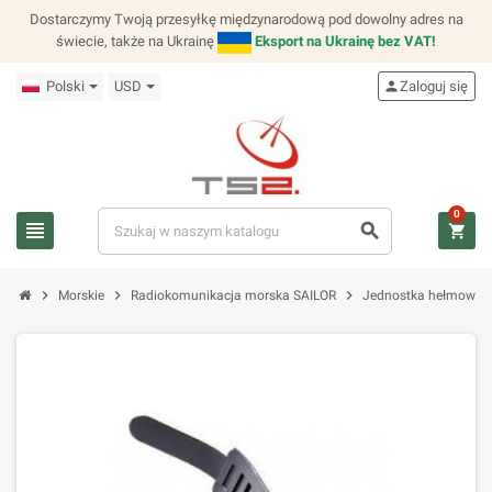
Dostarczymy Twoją przesyłkę międzynarodową pod dowolny adres na
świecie, także na Ukrainę
Eksport na Ukrainę bez VAT!
Polski
USD
person
Zaloguj się
0
view_headline
search
shopping_cart
chevron_right
chevron_right
chevron_right
Morskie
Radiokomunikacja morska SAILOR
Jednostka hełmowa 