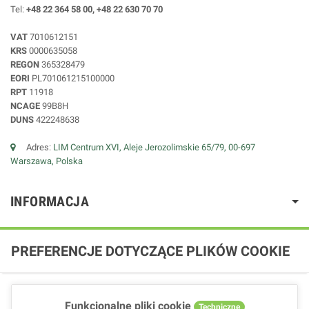
Tel:
+48 22 364 58 00, +48 22 630 70 70
VAT
7010612151
KRS
0000635058
REGON
365328479
EORI
PL701061215100000
RPT
11918
NCAGE
99B8H
DUNS
422248638
Adres:
LIM Centrum XVI, Aleje Jerozolimskie 65/79, 00-697
Warszawa, Polska
INFORMACJA
PREFERENCJE DOTYCZĄCE PLIKÓW COOKIE
Funkcjonalne pliki cookie
Techniczne