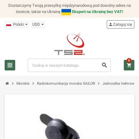
Dostarczymy Twoją przesyłkę międzynarodową pod dowolny adres na
świecie, także na Ukrainę
Eksport na Ukrainę bez VAT!
Polski
USD
person
Zaloguj się
0
view_headline
search
shopping_cart
chevron_right
chevron_right
chevron_right
Morskie
Radiokomunikacja morska SAILOR
Jednostka hełmowa S