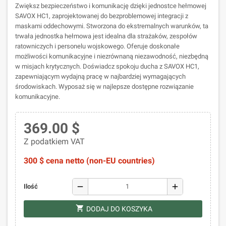
Zwiększ bezpieczeństwo i komunikację dzięki jednostce hełmowej
SAVOX HC1, zaprojektowanej do bezproblemowej integracji z
maskami oddechowymi. Stworzona do ekstremalnych warunków, ta
trwała jednostka hełmowa jest idealna dla strażaków, zespołów
ratowniczych i personelu wojskowego. Oferuje doskonałe
możliwości komunikacyjne i niezrównaną niezawodność, niezbędną
w misjach krytycznych. Doświadcz spokoju ducha z SAVOX HC1,
zapewniającym wydajną pracę w najbardziej wymagających
środowiskach. Wyposaż się w najlepsze dostępne rozwiązanie
komunikacyjne.
369.00 $
Z podatkiem VAT
300 $ cena netto (non-EU countries)
remove
add
Ilość
shopping_cart
DODAJ DO KOSZYKA