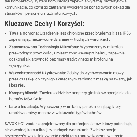
ten kompaktowy system komunikacji zapewnia wyraźną, bezdotykową
komunikację, co czyni go zaufanym wyborem od ponad dwóch dekad dla
strażaków i personelu służb ratunkowych.
Kluczowe Cechy i Korzyści:
Trwała Ochrona:
Urządzenie jest chronione przed brudem z klasą IP56,
zapewniając niezawodne działanie w trudnych warunkach.
Zaawansowana Technologia Mikrofonu:
Wyposażony w mikrofon
przewodzący przez kości, umieszczony wewnątrz hełmu, zapewnia
doskonałą klarowność bez masy tradycyjnego mikrofonu na
wysięgniku.
Wszechstronność Użytkowania:
Zdolny do wychwytywania mowy
przez czaszkę, co czyni go skutecznym zarówno z maską na twarzy, jak
i bez niej.
Kompatybilność:
Zawiera oddzielne adaptery głośników specjalnie dla
hełmów MSA Gallet.
Łatwa Instalacja:
Wyposażony w unikalny pasek mocujący, który
umożliwia łatwy montaż w większości typów hełmów.
SAVOX HC1 został zaprojektowany dla profesjonalistów, którzy potrzebują
niezawodnej komunikacji w trudnych warunkach. Zwiększ swoje
bezpieczeństwo i efektywność dzięki temu sprawdzonemu w terenie