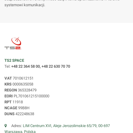
systemowi komunikacji.
TS2 SPACE
Tel:
+48 22 364 58 00, +48 22 630 70 70
VAT
7010612151
KRS
0000635058
REGON
365328479
EORI
PL701061215100000
RPT
11918
NCAGE
99B8H
DUNS
422248638
Adres:
LIM Centrum XVI, Aleje Jerozolimskie 65/79, 00-697
Warszawa, Polska