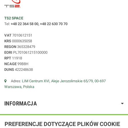
TS2 SPACE
Tel:
+48 22 364 58 00, +48 22 630 70 70
VAT
7010612151
KRS
0000635058
REGON
365328479
EORI
PL701061215100000
RPT
11918
NCAGE
99B8H
DUNS
422248638
Adres:
LIM Centrum XVI, Aleje Jerozolimskie 65/79, 00-697
Warszawa, Polska
INFORMACJA
PREFERENCJE DOTYCZĄCE PLIKÓW COOKIE