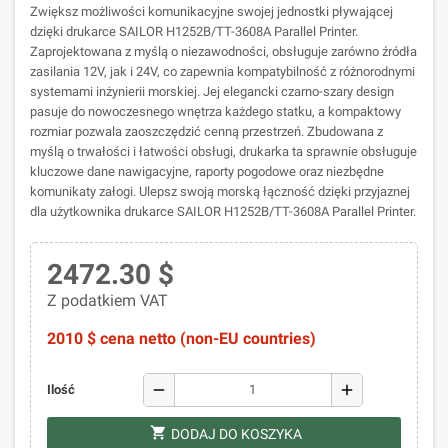
Zwiększ możliwości komunikacyjne swojej jednostki pływającej
dzięki drukarce SAILOR H1252B/TT-3608A Parallel Printer.
Zaprojektowana z myślą o niezawodności, obsługuje zarówno źródła
zasilania 12V, jak i 24V, co zapewnia kompatybilność z różnorodnymi
systemami inżynierii morskiej. Jej elegancki czarno-szary design
pasuje do nowoczesnego wnętrza każdego statku, a kompaktowy
rozmiar pozwala zaoszczędzić cenną przestrzeń. Zbudowana z
myślą o trwałości i łatwości obsługi, drukarka ta sprawnie obsługuje
kluczowe dane nawigacyjne, raporty pogodowe oraz niezbędne
komunikaty załogi. Ulepsz swoją morską łączność dzięki przyjaznej
dla użytkownika drukarce SAILOR H1252B/TT-3608A Parallel Printer.
2472.30 $
Z podatkiem VAT
2010 $ cena netto (non-EU countries)
remove
add
Ilość
shopping_cart
DODAJ DO KOSZYKA