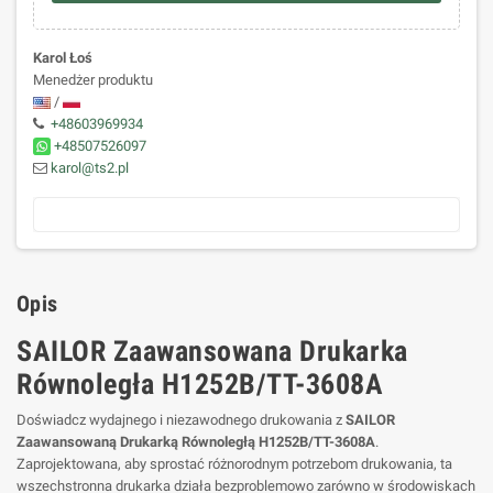
Karol Łoś
Menedżer produktu
/
+48603969934
+48507526097
karol@ts2.pl
Opis
SAILOR Zaawansowana Drukarka
Równoległa H1252B/TT-3608A
Doświadcz wydajnego i niezawodnego drukowania z
SAILOR
Zaawansowaną Drukarką Równoległą H1252B/TT-3608A
.
Zaprojektowana, aby sprostać różnorodnym potrzebom drukowania, ta
wszechstronna drukarka działa bezproblemowo zarówno w środowiskach