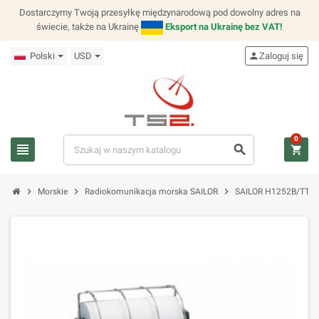
Dostarczymy Twoją przesyłkę międzynarodową pod dowolny adres na
świecie, także na Ukrainę
Eksport na Ukrainę bez VAT!
Polski
USD
person
Zaloguj się
0
view_headline
search
shopping_cart
chevron_right
chevron_right
chevron_right
Morskie
Radiokomunikacja morska SAILOR
SAILOR H1252B/TT-36