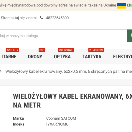
łkę międzynarodową pod dowolny adres na świecie, także na Ukrainę
Ek
Skontaktuj się z nami
+48223645800
se
SATELITY
BSP
WOJSKOWE
WOJSKOWE
LITARNE
DRONY
OPTYKA
TAKTYKA
ELEKTRY
ron_right
Wielożyłowy kabel ekranowany, 6x2x0,5 mm, 6 skręconych par, na me
WIELOŻYŁOWY KABEL EKRANOWANY, 6X
NA METR
Marka
Cobham SATCOM
Indeks
IYXAR7IQMQ