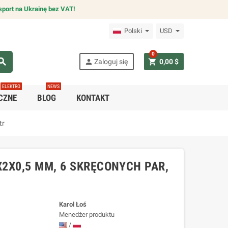
sport na Ukrainę bez VAT!
Polski
USD
0
arch
person
shopping_cart
Zaloguj się
0,00 $
ELEKTRO
NEWS
CZNE
BLOG
KONTAKT
tr
2X0,5 MM, 6 SKRĘCONYCH PAR,
Karol Łoś
Menedżer produktu
/