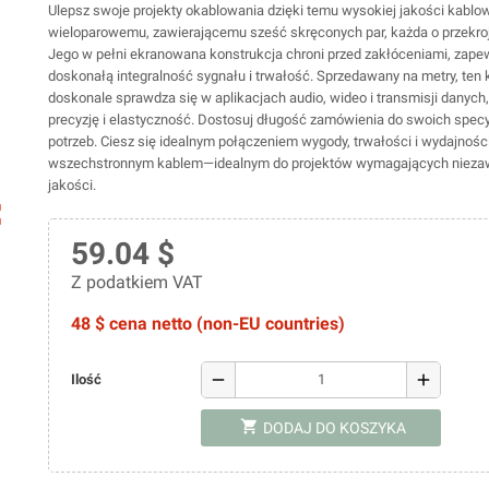
Ulepsz swoje projekty okablowania dzięki temu wysokiej jakości kablo
wieloparowemu, zawierającemu sześć skręconych par, każda o przekro
Jego w pełni ekranowana konstrukcja chroni przed zakłóceniami, zape
doskonałą integralność sygnału i trwałość. Sprzedawany na metry, ten 
doskonale sprawdza się w aplikacjach audio, wideo i transmisji danych,
precyzję i elastyczność. Dostosuj długość zamówienia do swoich spec
potrzeb. Ciesz się idealnym połączeniem wygody, trwałości i wydajnośc
wszechstronnym kablem—idealnym do projektów wymagających niezaw
jakości.
ap
59.04 $
Z podatkiem VAT
48 $ cena netto (non-EU countries)
remove
add
Ilość
shopping_cart
DODAJ DO KOSZYKA