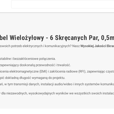
bel Wielożyłowy - 6 Skręcanych Par, 0,5
swoich potrzeb elektrycznych i komunikacyjnych? Nasz
Wysokiej Jakości Ekr
tabilne i bezzakłóceniowe połączenia.
zapewniający doskonałą przewodność i trwałość.
enia elektromagnetyczne (EMI) i zakłócenia radiowe (RFI), zapewniając czyst
pić dokładną długość wymaganą do projektu.
ń, w tym transmisji danych, instalacji audio/wideo i innych systemów komunik
y
dla niezawodnych, wysokowydajnych wyników we wszystkich swoich instalac