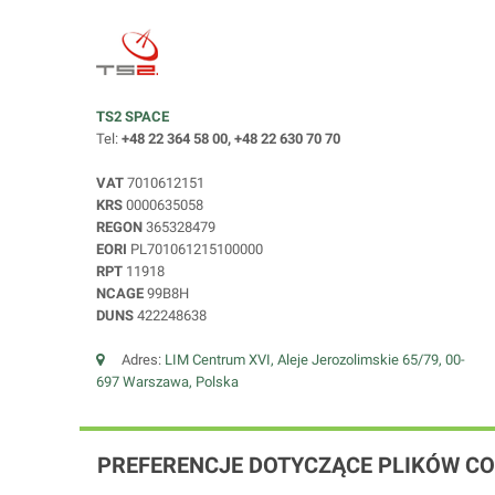
TS2 SPACE
Tel:
+48 22 364 58 00, +48 22 630 70 70
VAT
7010612151
KRS
0000635058
REGON
365328479
EORI
PL701061215100000
RPT
11918
NCAGE
99B8H
DUNS
422248638
Adres:
LIM Centrum XVI, Aleje Jerozolimskie 65/79, 00-
697 Warszawa, Polska
PREFERENCJE DOTYCZĄCE PLIKÓW CO