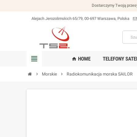
Dostarczymy Twoją przesy
Alejach Jerozolimskich 65/79, 00-697 Warszawa, Polska
lokalizacja_na
view_headline
HOME
TELEFONY SATE
home
chevron_right
Morskie
chevron_right
Radiokomunikacja morska SAILOR
chev