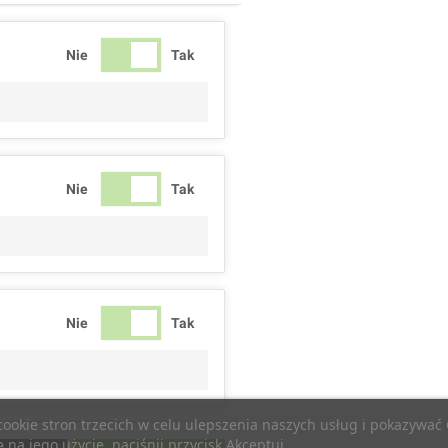
Nie
Tak
Nie
Tak
Nie
Tak
 cookie stron trzecich w celu ulepszenia naszych usług i pokazywa
na jego użycie, naciśnij przycisk Akceptuj.