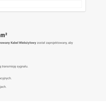
mm²
anowany Kabel Wielożyłowy
został zaprojektowany, aby
ą transmisję sygnału.
acyjnych.
jach.