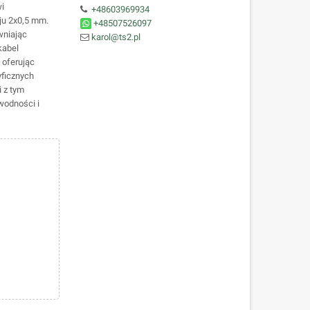
wi
+48603969934
ju 2x0,5 mm.
+48507526097
wniając
karol@ts2.pl
kabel
 oferując
yficznych
i z tym
odności i