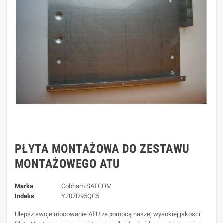
PŁYTA MONTAŻOWA DO ZESTAWU
MONTAŻOWEGO ATU
Marka
Cobham SATCOM
Indeks
Y207D95QC5
Ulepsz swoje mocowanie ATU za pomocą naszej wysokiej jakości