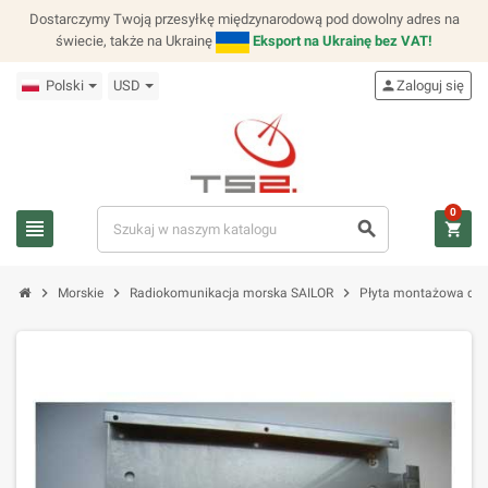
Dostarczymy Twoją przesyłkę międzynarodową pod dowolny adres na
świecie, także na Ukrainę
Eksport na Ukrainę bez VAT!
Polski
USD
person
Zaloguj się
0
view_headline
search
shopping_cart
chevron_right
chevron_right
chevron_right
Morskie
Radiokomunikacja morska SAILOR
Płyta montażowa do