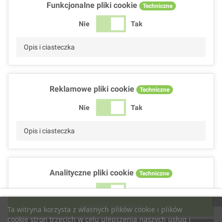
Funkcjonalne pliki cookie
Techniczne
Nie
Tak
Opis i ciasteczka
Reklamowe pliki cookie
Techniczne
Nie
Tak
Opis i ciasteczka
Analityczne pliki cookie
Techniczne
Nie
Tak
Akceptuj wszystkie
Ta witryna korzysta z własnych plików cookie i plików
Opis i ciasteczka
cookie stron trzecich w celu ulepszenia naszych usług i