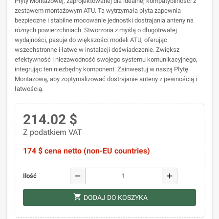
Płyty Montażowej, zaprojektowanej dla idealnej kompatybilności z
zestawem montażowym ATU. Ta wytrzymała płyta zapewnia
bezpieczne i stabilne mocowanie jednostki dostrajania anteny na
różnych powierzchniach. Stworzona z myślą o długotrwałej
wydajności, pasuje do większości modeli ATU, oferując
wszechstronne i łatwe w instalacji doświadczenie. Zwiększ
efektywność i niezawodność swojego systemu komunikacyjnego,
integrując ten niezbędny komponent. Zainwestuj w naszą Płytę
Montażową, aby zoptymalizować dostrajanie anteny z pewnością i
łatwością.
214.02 $
Z podatkiem VAT
174 $ cena netto (non-EU countries)
remove
add
Ilość
shopping_cart
DODAJ DO KOSZYKA