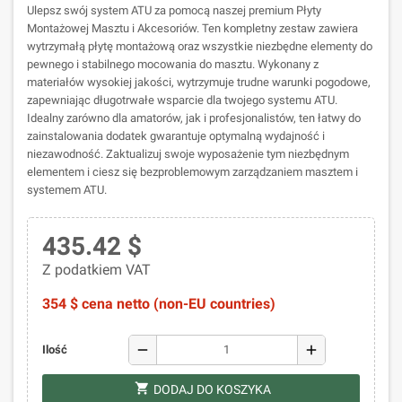
Ulepsz swój system ATU za pomocą naszej premium Płyty
Montażowej Masztu i Akcesoriów. Ten kompletny zestaw zawiera
wytrzymałą płytę montażową oraz wszystkie niezbędne elementy do
pewnego i stabilnego mocowania do masztu. Wykonany z
materiałów wysokiej jakości, wytrzymuje trudne warunki pogodowe,
zapewniając długotrwałe wsparcie dla twojego systemu ATU.
Idealny zarówno dla amatorów, jak i profesjonalistów, ten łatwy do
zainstalowania dodatek gwarantuje optymalną wydajność i
niezawodność. Zaktualizuj swoje wyposażenie tym niezbędnym
elementem i ciesz się bezproblemowym zarządzaniem masztem i
systemem ATU.
435.42 $
Z podatkiem VAT
354 $ cena netto (non-EU countries)
remove
add
Ilość
shopping_cart
DODAJ DO KOSZYKA