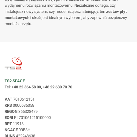
wydajnemu rozwiązaniu montażowemu. Niezależnie od tego, czy
instalujesz nowy system, czy modernizujesz istniejący, ten
zestaw płyt
montażowych i okuć
jest idealnym wyborem, aby zapewnić bezpieczny
montaż sprzętu.
TS2 SPACE
Tel:
+48 22 364 58 00, +48 22 630 70 70
VAT
7010612151
KRS
0000635058
REGON
365328479
EORI
PL701061215100000
RPT
11918
NCAGE
99B8H
DUNS
422248638