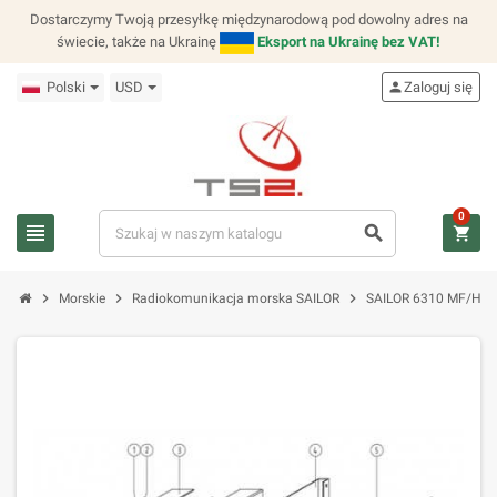
Dostarczymy Twoją przesyłkę międzynarodową pod dowolny adres na
świecie, także na Ukrainę
Eksport na Ukrainę bez VAT!
Polski
USD
person
Zaloguj się
0
view_headline
search
shopping_cart
chevron_right
chevron_right
chevron_right
Morskie
Radiokomunikacja morska SAILOR
SAILOR 6310 MF/HF