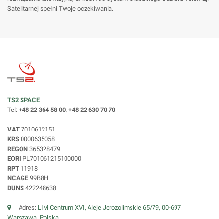
Satelitarnej spełni Twoje oczekiwania.
TS2 SPACE
Tel:
+48 22 364 58 00, +48 22 630 70 70
VAT
7010612151
KRS
0000635058
REGON
365328479
EORI
PL701061215100000
RPT
11918
NCAGE
99B8H
DUNS
422248638
Adres:
LIM Centrum XVI, Aleje Jerozolimskie 65/79, 00-697
Warszawa, Polska