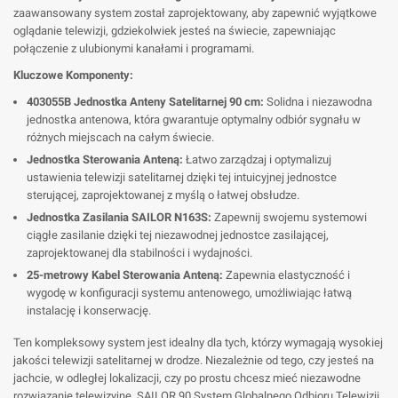
zaawansowany system został zaprojektowany, aby zapewnić wyjątkowe
oglądanie telewizji, gdziekolwiek jesteś na świecie, zapewniając
połączenie z ulubionymi kanałami i programami.
Kluczowe Komponenty:
403055B Jednostka Anteny Satelitarnej 90 cm:
Solidna i niezawodna
jednostka antenowa, która gwarantuje optymalny odbiór sygnału w
różnych miejscach na całym świecie.
Jednostka Sterowania Anteną:
Łatwo zarządzaj i optymalizuj
ustawienia telewizji satelitarnej dzięki tej intuicyjnej jednostce
sterującej, zaprojektowanej z myślą o łatwej obsłudze.
Jednostka Zasilania SAILOR N163S:
Zapewnij swojemu systemowi
ciągłe zasilanie dzięki tej niezawodnej jednostce zasilającej,
zaprojektowanej dla stabilności i wydajności.
25-metrowy Kabel Sterowania Anteną:
Zapewnia elastyczność i
wygodę w konfiguracji systemu antenowego, umożliwiając łatwą
instalację i konserwację.
Ten kompleksowy system jest idealny dla tych, którzy wymagają wysokiej
jakości telewizji satelitarnej w drodze. Niezależnie od tego, czy jesteś na
jachcie, w odległej lokalizacji, czy po prostu chcesz mieć niezawodne
rozwiązanie telewizyjne, SAILOR 90 System Globalnego Odbioru Telewizji