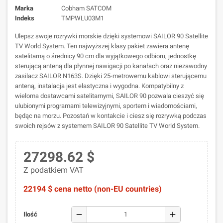
Marka
Cobham SATCOM
Indeks
TMPWLU03M1
Ulepsz swoje rozrywki morskie dzięki systemowi SAILOR 90 Satellite
TV World System. Ten najwyższej klasy pakiet zawiera antenę
satelitarną o średnicy 90 cm dla wyjątkowego odbioru, jednostkę
sterującą anteną dla płynnej nawigacji po kanałach oraz niezawodny
zasilacz SAILOR N163S. Dzięki 25-metrowemu kablowi sterującemu
anteną, instalacja jest elastyczna i wygodna. Kompatybilny z
wieloma dostawcami satelitarnymi, SAILOR 90 pozwala cieszyć się
ulubionymi programami telewizyjnymi, sportem i wiadomościami,
będąc na morzu. Pozostań w kontakcie i ciesz się rozrywką podczas
swoich rejsów z systemem SAILOR 90 Satellite TV World System.
27298.62 $
Z podatkiem VAT
22194 $ cena netto (non-EU countries)
remove
add
Ilość