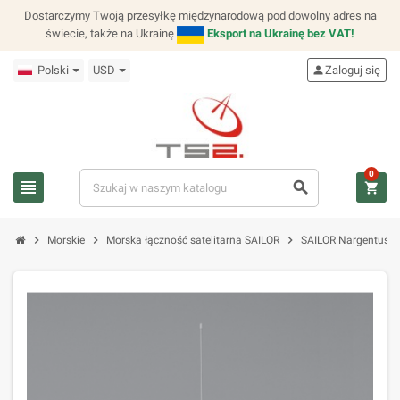
Dostarczymy Twoją przesyłkę międzynarodową pod dowolny adres na
świecie, także na Ukrainę
Eksport na Ukrainę bez VAT!
Polski
USD
person
Zaloguj się
0
view_headline
search
shopping_cart
chevron_right
chevron_right
chevron_right
Morskie
Morska łączność satelitarna SAILOR
SAILOR Nargentus 