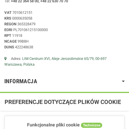
Tel:
+48 22 364 58 00, +48 22 630 70 70
VAT
7010612151
KRS
0000635058
REGON
365328479
EORI
PL701061215100000
RPT
11918
NCAGE
99B8H
DUNS
422248638
Adres:
LIM Centrum XVI, Aleje Jerozolimskie 65/79, 00-697
Warszawa, Polska
INFORMACJA
PREFERENCJE DOTYCZĄCE PLIKÓW COOKIE
Funkcjonalne pliki cookie
Techniczne