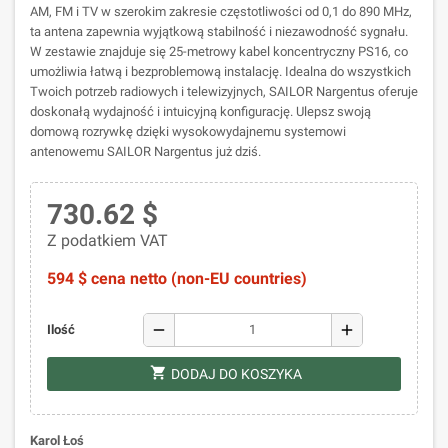
AM, FM i TV w szerokim zakresie częstotliwości od 0,1 do 890 MHz,
ta antena zapewnia wyjątkową stabilność i niezawodność sygnału.
W zestawie znajduje się 25-metrowy kabel koncentryczny PS16, co
umożliwia łatwą i bezproblemową instalację. Idealna do wszystkich
Twoich potrzeb radiowych i telewizyjnych, SAILOR Nargentus oferuje
doskonałą wydajność i intuicyjną konfigurację. Ulepsz swoją
domową rozrywkę dzięki wysokowydajnemu systemowi
antenowemu SAILOR Nargentus już dziś.
730.62 $
Z podatkiem VAT
594 $ cena netto (non-EU countries)
remove
add
Ilość
shopping_cart
DODAJ DO KOSZYKA
Karol Łoś