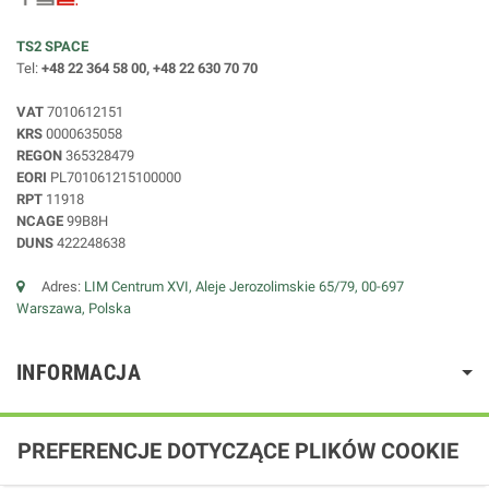
TS2 SPACE
Tel:
+48 22 364 58 00, +48 22 630 70 70
VAT
7010612151
KRS
0000635058
REGON
365328479
EORI
PL701061215100000
RPT
11918
NCAGE
99B8H
DUNS
422248638
Adres:
LIM Centrum XVI, Aleje Jerozolimskie 65/79, 00-697
Warszawa, Polska
INFORMACJA
PREFERENCJE DOTYCZĄCE PLIKÓW COOKIE