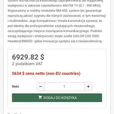
system wzmacniacza kasetowego zaprojektowany dla wyjątkowej
wydajności w zakresie częstotliwości AM-FM-TV (0,1 - 890 MHz).
Wyposażony w solidny modulator BM 450, system ten gwarantuje
najwyższą jakość sygnału dla różnych zastosowań, w tym transmisji
i multimediów. Jego kompaktowa i trwała konstrukcja sprawia, że
jest idealny dla profesjonalistów szukających niezawodnego,
oszczędzającego miejsce rozwiązania komunikacyjnego. Podnieś
swoją wydajność i efektywność dzięki szafie SAILOR CAS 3500
Headend/BM450—gdzie innowacja spotyka się z niezawodnością.
6929.82 $
Z podatkiem VAT
5634 $ cena netto (non-EU countries)
remove
add
Ilość
shopping_cart
DODAJ DO KOSZYKA