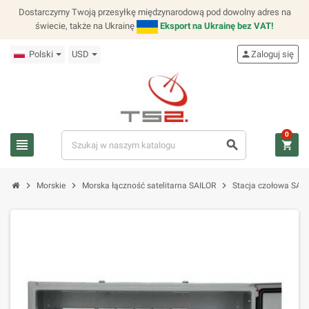
Dostarczymy Twoją przesyłkę międzynarodową pod dowolny adres na
świecie, także na Ukrainę
Eksport na Ukrainę bez VAT!
Polski
USD
person
Zaloguj się
0
view_headline
search
shopping_cart
chevron_right
chevron_right
chevron_right
Morskie
Morska łączność satelitarna SAILOR
Stacja czołowa SAI