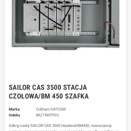
SAILOR CAS 3500 STACJA
CZOŁOWA/BM 450 SZAFKA
Marka
Cobham SATCOM
Indeks
8KZ1RKFPDU
Odkryj szafę SAILOR CAS 3500 Headend/BM450, nowoczesny