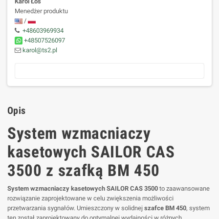
Karol Łoś
Menedżer produktu
/
+48603969934
+48507526097
karol@ts2.pl
Opis
System wzmacniaczy
kasetowych SAILOR CAS
3500 z szafką BM 450
System wzmacniaczy kasetowych SAILOR CAS 3500
to zaawansowane
rozwiązanie zaprojektowane w celu zwiększenia możliwości
przetwarzania sygnałów. Umieszczony w solidnej
szafce BM 450
, system
ten został zaprojektowany do optymalnej wydajności w różnych